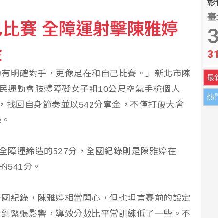
彰化
臺
比賽 全障運射擊陳雅婷
境發展 持續爭取預算
3
金
3
名 首對結婚送1克拉鑽戒
動有明確對手，更像是在和自己比賽。」新北市陳
最
國民運動會肢體障礙女子組10公尺空氣手槍個人
熱
，找回自身節奏並以542分奪金，不僅打破大會
錄。
7全障運締造的527分，全國紀錄則是陳雅婷在
的541分。
全國紀錄，陳雅婷相當開心，但也坦言賽前的設定
受到緊張影響，導致分數比平常訓練低了一些。不