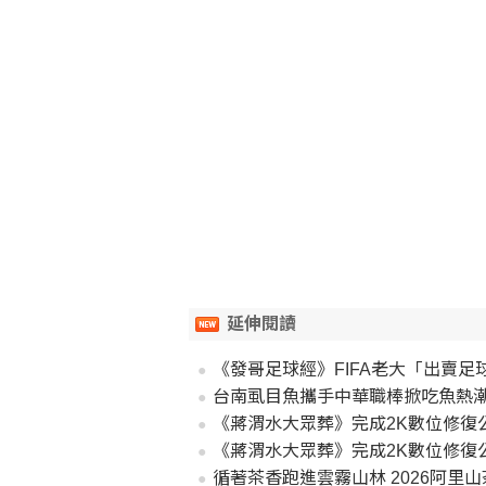
延伸閱讀
《發哥足球經》FIFA老大「出賣
台南虱目魚攜手中華職棒掀吃魚熱潮 
《蔣渭水大眾葬》完成2K數位修復
《蔣渭水大眾葬》完成2K數位修復
循著茶香跑進雲霧山林 2026阿里