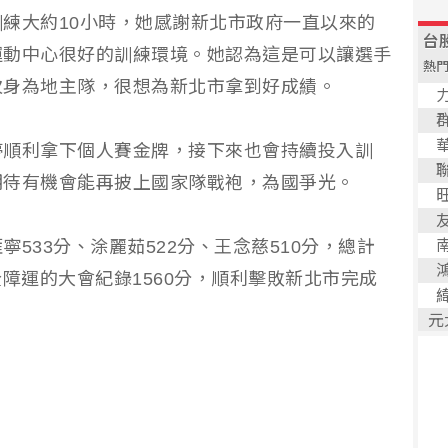
練大約10小時，她感謝新北市政府一直以來的
運動中心很好的訓練環境。她認為這是可以讓選手
次身為地主隊，很想為新北市拿到好成績。
婷順利拿下個人賽金牌，接下來也會持續投入訓
期待有機會能再披上國家隊戰袍，為國爭光。
533分、涂麗茹522分、王念慈510分，總計
投全障運的大會紀錄1560分，順利擊敗新北市完成