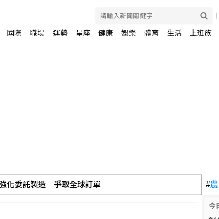
國際
職場
運勢
星座
健康
娛樂
體育
生活
上班族
強化委託製造 爭取全球訂單
#
農
今
敗給水手終止4連勝