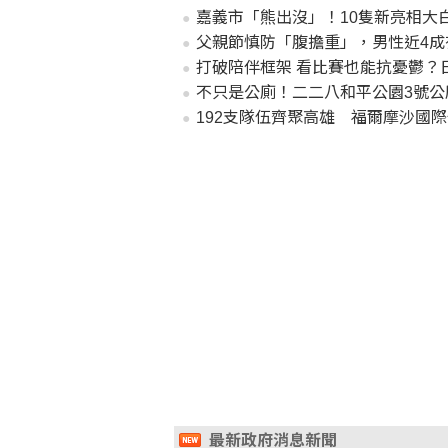
嘉義市「熊出沒」！10隻新亮相大
父親節慎防「腹擔重」，男性近4
打破陪伴框架 看比賽也能抗憂鬱？
不只是公廁！二二八和平公園3號公
192支隊伍齊聚高雄 福爾摩沙國際
最新政府消息新聞