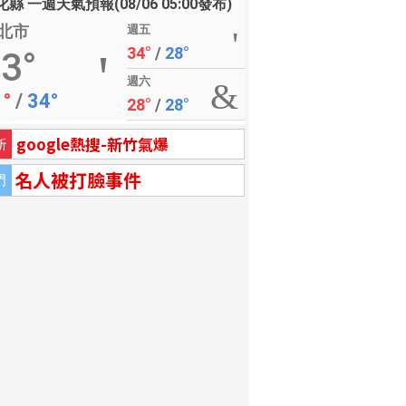
縣 一週天氣預報(08/06 05:00發布)
北市
週五
34°
/
28°
3°
週六
1°
/
34°
28°
/
28°
google熱搜-新竹氣爆
新
名人被打臉事件
門