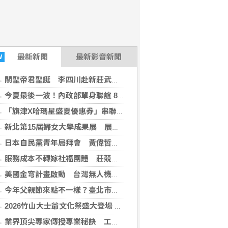
26-08-06 11:40:00)
最新
新聞
最新影音新聞
W
報2026-08-06 11:34:37)
關聖帝君聖誕 李四川赴新莊武聖廟參拜祈福
今夏最後一波！內政部單身聯誼 8/7開搶 加碼首對結婚送「1克拉鑽石對戒」
「旗津X哈瑪星盛夏優惠券」串聯風箏節 首週吸引逾10萬人次走訪商圈 新濱町海洋廚房來客最高增五成 帶動商圈消費升溫
新北第15屆婦女大學成果展 展現女性學員多元才藝
日本自民黨青年局拜會 黃偉哲捐十萬台幣援助熊本震災
服務成本不轉嫁社福團體 莊競程推「兒童輔具媒合平台」
美國金穹計畫啟動 台灣無人機供應鏈迎接國防新商機
今年父親節來點不一樣？臺北市家教中心「數位教養微論壇」邀您共同揭開數位時代下青少年的教養謎團！
2026竹山大士爺文化祭盛大登場 融合民俗科儀與文創打造南投盛夏慶典
業界頂尖專家傳授專業秘訣 工研院科產CTO研發高階主管班開放報名