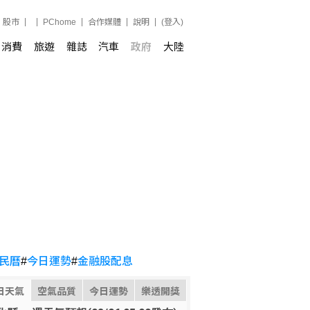
股市
PChome
合作媒體
說明
(登入)
消費
旅遊
雜誌
汽車
政府
大陸
民曆
#
今日運勢
#
金融股配息
日天氣
空氣品質
今日運勢
樂透開獎