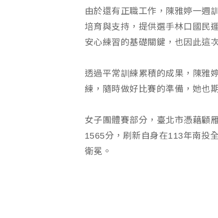
由於還有正職工作，陳雅婷一週訓
培育與支持，提供選手林口國民
安心練習的基礎關鍵，也因此這
透過平常訓練累積的成果，陳雅
練，隨時做好比賽的準備，她也
女子團體賽部分，臺北市憑藉顧雁寧
1565分，刷新自身在113年南
衛冕。