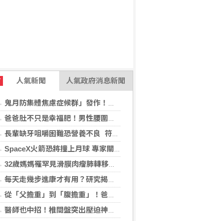
人氣新聞
人氣政府消息新聞
T
鬼月防集體焦慮症候群」發作！醫揭：安度民俗月2大「認知調適」對策
爸爸肚不只是幸福肥！男性腰圍逾90公分 醫籲留意脂肪肝風險
長輩缺牙咀嚼困難恐營養不良 符合「這二身分」可申請假牙補助
SpaceX火箭恐將撞上月球 專家關注衝擊後果
32歲媽媽罹罕見滑膜肉瘤肺轉移！立體定位精準放療SBRT，控制轉移病灶
每天走幾步進康才有用？研究揭：5000步即可降低37%死亡風險
從「父擔重」到「腹擔重」！爸爸肚恐暗藏中年男性健康危機
醫師也中招！椎間盤突出壓迫神經 微創內視鏡手術助重返正常生活