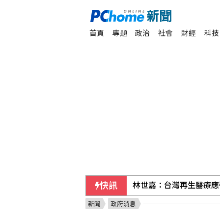
首頁
專題
政治
社會
財經
科技
快訊
林世嘉：台灣再生醫療應
新聞
政府消息
李灝宇代打遭三振 老虎