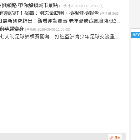
白熊領路 帶你解鎖城市景點
(中央社2026-08-06 12:03:37)
成有脂肪肝！醫籲：別忘量腰圍、檢視健檢報告
(華人健康網2026-08-06 11:50:57)
日最新研究指出：觀看運動賽事 老年憂鬱症風險降低3成
(優活健康網20
廁華麗變身
(享新聞 2026-08-06 11:35:42)
NE
七人制足球錦標賽開幕 打造亞洲青少年足球交流重要平台
(台灣好