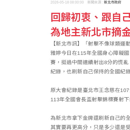
2026-05-18 08:00:00 新聞來源 :
新北市政府
回歸初衷、跟自己
卓榮泰：維護台灣文化環
為地主新北市摘
內政部單身聯誼8/7起報
【新北市訊】「射擊不像球類運
雅婷今日在115年全國身心障礙
賽，挺過中間連續射出8分的慌亂
紀錄，也刷新自己保持的全國紀
原大會紀錄是臺北市王念慈在10
113年全國會長盃射擊錦標賽射下
為新北市拿下金牌還刷新自己的
其實要再更高分，只是多少還是