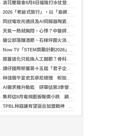
浪花雙龍會8月8日福隆打水仗登場 尚有免費名額快報名，還可抽住宿券！
2026「老爺式旅行」，以「島嶼的弦外之音」為題 帶旅人開箱歌劇院後台、探訪地下舞廳年代及體驗民歌
同欣電攻光通訊及AI伺服器陶瓷基板 明年業績看佳
天氣一熱就胸悶、心悸？中醫師提醒：高溫讓心臟負擔大增，別輕忽身體警訊
貓公部落釀酒節、石梯坪圍火派對 分別在中秋與國慶連假登場
Now TV「STEM獎勵計劃2026」正式開始｜獲長隆度假區全力支持 推出《主題樂園有趣科學大探索》第二季及「長隆小科學家大獎」
膝蓋退化只能換人工關節？骨科醫師解析「退化性關節炎」治療評估
譚仔國際榮獲第十五屆「君子企業獎」 卓越ESG及營商表現備受肯定
林佳龍午宴史瓦帝尼總理 盼加強各領域雙邊合作
AI需求推升動能 研華估第3季營收雙增、毛利率持穩
集邦估8月電視面板報價小跌 顯示器及NB面板持平
TPBL林庭謙有望返台加盟戰神 陳冠全笑稱不是AI嗎