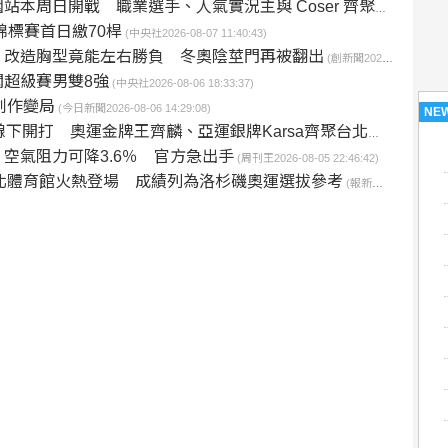
本周日開戰 職業選手、人氣實況主與 Coser 齊聚健行科大
(
錦標賽首日繳70桿
(中央社2026-08-07 11:40:43)
！改造胸型竟能左右勝負 冬奧陰莖門再被翻出
(創新聞2026-08-06 19:11:32)
超級賽男雙8強
(中央社2026-08-06 18:33:37)
創作變局
(今日新聞2026-08-06 14:29:08)
NE
線下開打 奧運金牌王齊麟、亞運銀牌Karsa齊聚台北同場競技
(上
空氣阻力可降3.6％ 官方急出手
(周刊王2026-08-05 22:46:42)
1台北體育館火熱登場 成績列為洛杉磯奧運選拔參考
(報新聞2026-08-05 16:45:47)