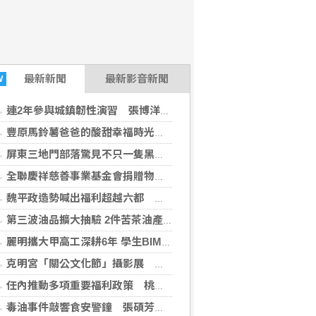
上報2026-08-07 12:00:00)
最新
新聞
最新影音新聞
W
報2026-08-06 12:00:00)
連2年參與城鎮韌性演習 張博洋提這建言
豐原馬鈴薯爸爸的酸甜幸福時光 親子攜手認識在地農業
屏東三地門部落驚見不只一隻黑熊出沒 林保署證實留下新鮮排遺與爪痕
全聯慶祥慈善事業基金會捐贈物資 張善政：讓愛心觸及更多需要的市民
魏平政造勢喊出福利超越六都 推薦同志介紹會泛藍基層實力再度凝聚
第三波油品擴大抽驗 2件苦茶油產品苯駢芘超標 前已要求預防性下架
麗明攜大甲高工深耕6年 學生BIM奪金創佳績
克明宮「關公文化節」攝影展 彰顯南投13鄉鎮市之美
任內推動多項重要福利政策 桃議員謝美英肯定市民對「善政」有感
毒油事件敲響食安警鐘 張碩芳推動「校園食安官」與「提高吹哨者獎金」落實防線