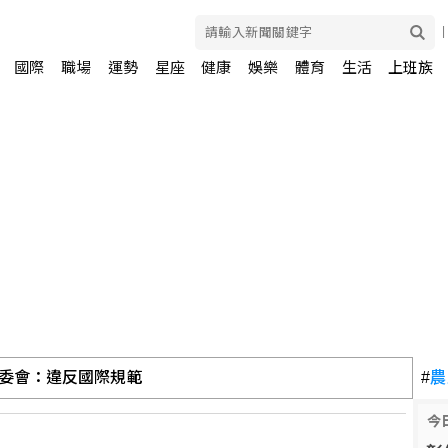
國際
職場
運勢
星座
健康
娛樂
體育
生活
上班族
委會：違反國際規範
#
農
今
坦簽防禦協定 澄清無針對性