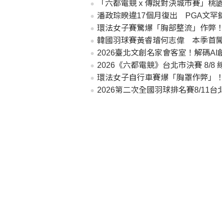
「六都電競 x 傳說對決城市賽」桃園站
潘政琮睽違17個月復出 PGA文罕
環法女子賽驚爆「胸部整流」作弊
韓國羽球賽黃睿璿何志偉 本季首闖
2026臺北文創名家會客室！解碼AI
2026《六都電競》台北市決賽 8/8 
環法女子自行車賽爆「胸罩作弊」！
2026第二次全國羽球排名賽8/1