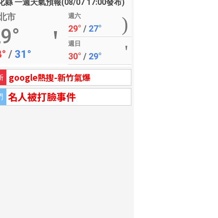
縣 一週天氣預報(08/07 17:00發布)
北市
週六
29°
/
27°
9°
週日
8°
/
31°
30°
/
29°
google熱搜-新竹氣爆
新
名人被打臉事件
門