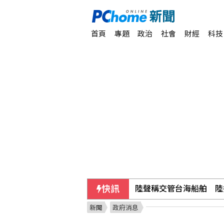
首頁
專題
政治
社會
財經
科技
快訊
陸聲稱交管台海船舶 陸
新聞
政府消息
土耳其與沙烏地及巴基斯