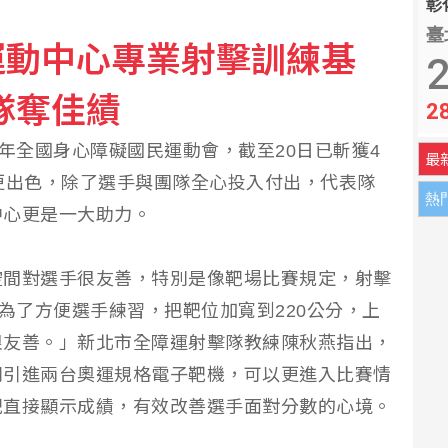
彰化
臺
運動中心專業射擊訓練基
依人生階段、特定疾病做補強
2
隊奪佳績
2
獎槓龜
5年全國身心障礙國民運動會，截至20日已斬獲4
最
更出色，除了選手與團隊全心投入付出，代表隊
熱
中心更是一大助力。
空間對選手很友善，特別是像靶場比賽規定，射擊
們為了方便選手練習，把靶位加寬到220公分，上
很友善。」新北市全障運射擊隊教練陳秋燕指出，
別引進兩台奧運規格電子靶機，可以更進入比賽情
靶直接顯示成績，有效改善選手面對分數的心境。