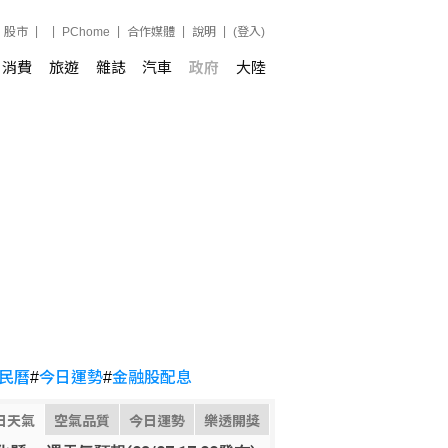
股市
PChome
合作媒體
說明
(登入)
消費
旅遊
雜誌
汽車
政府
大陸
民曆
#
今日運勢
#
金融股配息
日天氣
空氣品質
今日運勢
樂透開獎