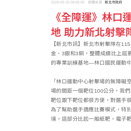
2026-05-20 08:00:00 新聞來源 :
新北市政府
《全障運》林口
父親節將至 壽險業：可
地 助力新北射擊
大樂透第115077期 頭
【新北市訊】新北市射擊隊在11
金、3銀和3銅，整體成績比上屆
的專業訓練基地—林口國民運動
「林口運動中心射擊場的無障礙
場的間距一個靶位100公分，我
靶位跟下靶位都很方便，對選手
為了幫助選手適應比賽模式，特
境，這部分比起一般紙靶，電子