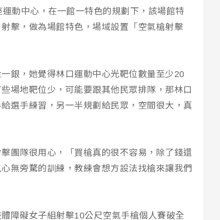
座運動中心，在一館一特色的規劃下，該場館特
－射擊，做為場館特色，場域設置「空氣槍射擊
一銀，她覺得林口運動中心光靶位數量至少20
有些場地靶位少，可能要跟其他民眾排隊，那林口
半給選手練習，另一半規劃給民眾，空間很大，真
射擊團隊很用心，「買槍真的很不容易，除了錢還
以心無旁騖的訓練，教練會想方設法找槍來讓我們
體障礙女子組射擊10公尺空氣手槍個人賽破全