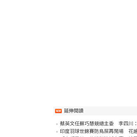
延伸閱讀
蔡英文任蘇巧慧競總主委 李四川
印度羽球世錦賽防鳥屎再鬧場 花逾