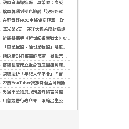
颱風白海豚進逼 卓榮泰：高災害潛勢區加強預防性整備
擋車牌曬到褪色慘變「沒遇過就好了」！崔始源親朝聖崩潰喊：記得常換照片
在野質疑NCC主秘協商預算 政院：委員全出缺所致
漢光第2天 淡江大橋首度封橋設3防線阻敵直衝中樞
肯德基攜手《新世紀福音戰士》8/11霸脆覺醒 首度跨界台灣速食品牌！
「車是我的、油也是我的」睡車竟被收住宿費 官方一句話打臉飯店
藉採購BNT疫苗詐慈濟 幕後宗教團體夫婦接押禁見
基隆長庚成立全台首座圓錐角膜中心 守護國人視力健康
腹膜透析「年紀大學不會」？醫：年齡並非限制 評估還要看3面向
27歲YouTuber獨旅喬治亞陳屍飯店 法醫揭死因「未排除中毒可能」
男駕車至議員服務處外揚言開槍 台中警逮人法辦
川普簽署行政命令 限縮出生公民權並禁生育旅遊