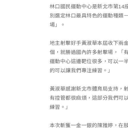
林口國民運動中心是新北市第14
別選定林口最具特色的運動種類
場」。
地主射擊好手黃淑華本屆收下兩金
個，就勝過國內許多射擊場，「
運動中心這邊靶位很多，可以一
的可以讓我們專注練習。」
黃淑華感謝新北市體育局支持，
有控管都很麻煩，這部分我們可
練習。」
本次斬獲一金一銀的陳雅婷，在肢