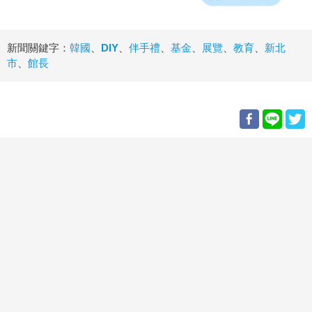
新聞關鍵字：
韓國
、
DIY
、
伴手禮
、
基金
、
展覽
、
教育
、
新北
市
、
館長