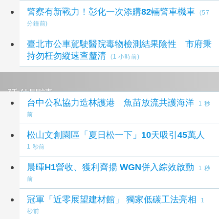
警察有新戰力！彰化一次添購82輛警車機車
(57
分鐘前)
臺北市公車駕駛醫院毒物檢測結果陰性 市府秉
持勿枉勿縱速查釐清
(1 小時前)
延伸閱讀
台中公私協力造林護港 魚苗放流共護海洋
1 秒
前
松山文創園區「夏日松一下」10天吸引45萬人
1 秒前
晨暉H1營收、獲利齊揚 WGN併入綜效啟動
1 秒
前
冠軍「近零展望建材館」 獨家低碳工法亮相
1
秒前