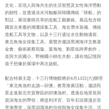
文化，呈現人與海共生的生活智慧及女性海洋勞動
的韌性，並透過淡水河舢舨與韓國傳統「韓船」的
對話，展現臺韓共享的造船工藝脈絡。展品包含韓
國首次來臺的潮灘採集工具、海女潛水裝備、傳統
造船工具等文物，以及十三行遺址水生動物遺留、
東北角海女採集工具。展覽亦邀請黑潮海洋文教基
金會、藝術家蔡宛璇、葉海地、劉星佑跨界創作，
並與大崁國小、野柳國小師生共創，讓在地記憶與
孩子想像於展場中再次啟航。
配合特展主題，十三行博物館將於6月13日(六)辦理
「東北角漁村走讀—卯澳」教育推廣活動，邀請民
眾走進新北市貢寮區的卯澳漁村。透過在地里長與
資深海女的帶領，將從利洋宮、百年石頭屋漫步至
里海學堂，深度認識漁村信仰與海女採集生活。活