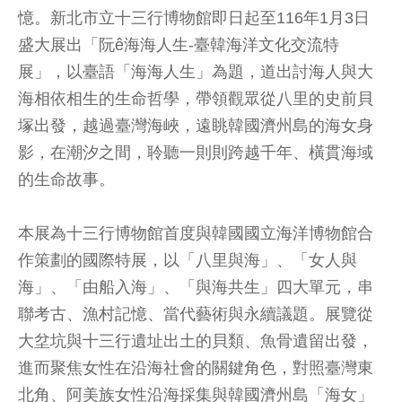
憶。新北市立十三行博物館即日起至116年1月3日
盛大展出「阮ê海海人生-臺韓海洋文化交流特
展」，以臺語「海海人生」為題，道出討海人與大
海相依相生的生命哲學，帶領觀眾從八里的史前貝
塚出發，越過臺灣海峽，遠眺韓國濟州島的海女身
影，在潮汐之間，聆聽一則則跨越千年、橫貫海域
的生命故事。
本展為十三行博物館首度與韓國國立海洋博物館合
作策劃的國際特展，以「八里與海」、「女人與
海」、「由船入海」、「與海共生」四大單元，串
聯考古、漁村記憶、當代藝術與永續議題。展覽從
大坌坑與十三行遺址出土的貝類、魚骨遺留出發，
進而聚焦女性在沿海社會的關鍵角色，對照臺灣東
北角、阿美族女性沿海採集與韓國濟州島「海女」