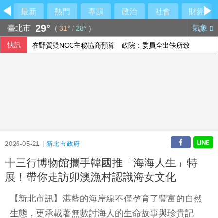
最新
熱門
專題
政治
社會
財經
29°
臺北市
氣象
(
31°
/
28°
)
快訊
在野質疑NCC主秘協商預算 政院：委員全出缺所致
德媒：中歐開始為可能升級的貿易摩擦做準備
軟銀首季淨利優於預期 投資英特爾獲豐厚回報
15家銀行、60多行員涉收地政士回扣 金管會祭專案金檢最重
2026-05-21 |
新北市政府
十三行博物館攜手韓國推「海海人生」特
展！帶你走訪卯澳漁村認識海女文化
【新北市訊】湛藍的海岸線不僅孕育了豐富的自然
生態，更承載著無數討海人的生命故事與珍貴記