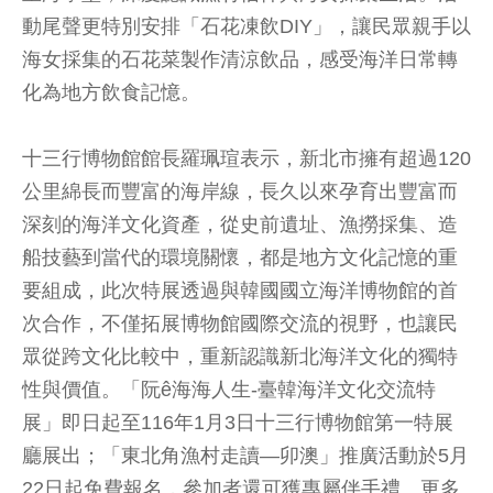
動尾聲更特別安排「石花凍飲DIY」，讓民眾親手以
海女採集的石花菜製作清涼飲品，感受海洋日常轉
化為地方飲食記憶。
十三行博物館館長羅珮瑄表示，新北市擁有超過120
公里綿長而豐富的海岸線，長久以來孕育出豐富而
深刻的海洋文化資產，從史前遺址、漁撈採集、造
船技藝到當代的環境關懷，都是地方文化記憶的重
要組成，此次特展透過與韓國國立海洋博物館的首
次合作，不僅拓展博物館國際交流的視野，也讓民
眾從跨文化比較中，重新認識新北海洋文化的獨特
性與價值。「阮ê海海人生-臺韓海洋文化交流特
展」即日起至116年1月3日十三行博物館第一特展
廳展出；「東北角漁村走讀—卯澳」推廣活動於5月
22日起免費報名，參加者還可獲專屬伴手禮。更多