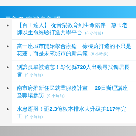
最新政府消息新聞
【百工達人】 從音樂教育到生命陪伴 黛玉老
師以生命經驗打造共學平台
(8 小時前)
當一座城市開始學會療癒 徐榛蔚打造的不只是
花蓮，而是未來城市的新典範
(8 小時前)
別讓孤單被遺忘！彰化縣720人出動尋找獨居長
者
(9 小時前)
南市府推新住民就業服務計畫 29日辦理講座
暨職場參訪
(9 小時前)
水患掰掰！砸2.3億板本排水大升級拚117年完
工
(9 小時前)