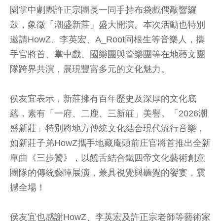
園掌中劇團許正宗團長一同手持布袋戲偶敲響鑼
鼓，象徵「潮盛新莊」盛大開演。本次活動也特別
邀請HowZ、李英宏、A_Root同根生等音樂人，攜
手官將首、掌中戲、國樂團與管樂團等在地藝文團
隊跨界共演，展現豐富多元的文化魅力。
侯友宜表示，新莊擁有百年歷史及深厚的文化底
蘊，素有「一府、二鹿、三新莊」美譽。「2026潮
盛新莊」特別將地方傳統文化結合現代流行音樂，
如新莊子弟HowZ攜手地藏庵頭前庄官將首推出全新
單曲《三步贊》，以饒舌結合鐵四帝文化藝術創意
團隊的傳統藝陣展演，兼具視覺與聽覺的饗宴，震
撼全場！
侯友宜也感謝HowZ、李英宏及許正宗老師等藝術家