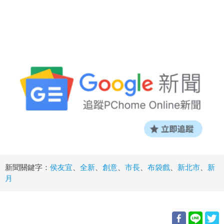
新聞關鍵字：
侯友宜
、
全新
、
創意
、
市長
、
布袋戲
、
新北市
、
新
月