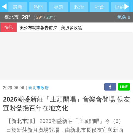
最新
熱門
專題
政治
社會
財經
28°
臺北市
氣象
(
29°
/
28°
)
快訊
美公布就業報告前夕 美股多收黑
美媒：北京不滿對台軍售 美國防官員訪中受阻
伊朗擬禁美以船隻過海峽 國際油價大漲逾3美元
2026-06-06 |
新北市政府
2026潮盛新莊「庄頭開唱」音樂會登場 侯友
宜盼發揚百年在地文化
【新北市訊】 2026潮盛新莊「庄頭開唱」今（6）
日於新莊新月廣場登場，由新北市長侯友宜與新西