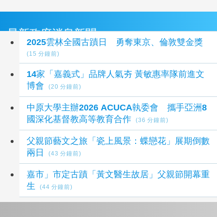
最新政府消息新聞
2025雲林全國古蹟日 勇奪東京、倫敦雙金獎
(15 分鐘前)
14家「嘉義式」品牌人氣夯 黃敏惠率隊前進文
博會
(20 分鐘前)
中原大學主辦2026 ACUCA執委會 攜手亞洲8
國深化基督教高等教育合作
(36 分鐘前)
父親節藝文之旅「瓷上風景：蝶戀花」展期倒數
兩日
(43 分鐘前)
嘉市」市定古蹟「黃文醫生故居」父親節開幕重
生
(44 分鐘前)