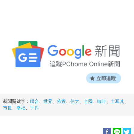
新聞關鍵字：
聯合
、
世界
、
佈置
、
信大
、
全國
、
咖啡
、
土耳其
、
市長
、
幸福
、
手作