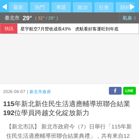
最新
熱門
專題
政治
社會
財經
29°
臺北市
氣象
(
32°
/
28°
)
快訊
星宇航空7月營收成長43% 虎航看好客運旺到年底
洪都拉斯為戲睡公園觀察街友 范逸臣邋遢到沒被認出
巨大前7月營收年減7.4% 美利達減少13%
饗賓集團談油品風暴 陳毅航：源頭管理最重要
2026-06-07 |
新北市政府
115年新北新住民生活適應輔導班聯合結業
192位學員跨越文化綻放新力
【新北市訊】 新北市政府今（7）日舉行「115年新
住民生活適應輔導班聯合結業典禮」，共有來自12