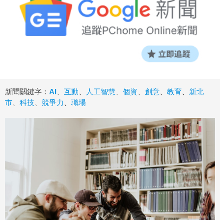
新聞關鍵字：
AI
、
互動
、
人工智慧
、
個資
、
創意
、
教育
、
新北
市
、
科技
、
競爭力
、
職場