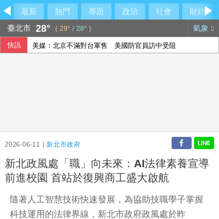
最新
熱門
專題
政治
社會
財經
28°
臺北市
氣象
(
29°
/
28°
)
快訊
美媒：北京不滿對台軍售 美國防官員訪中受阻
美公布就業報告前夕 美股多收黑
伊朗擬禁美以船隻過海峽 國際油價大漲逾3美元
2026-06-11 |
新北市政府
新北政風處「職」向未來：AI法律素養宣導
前進校園 首站於復興商工盛大啟航
隨著人工智慧技術快速發展，為協助技職學子掌握
科技運用的法律界線，新北市政府政風處於昨