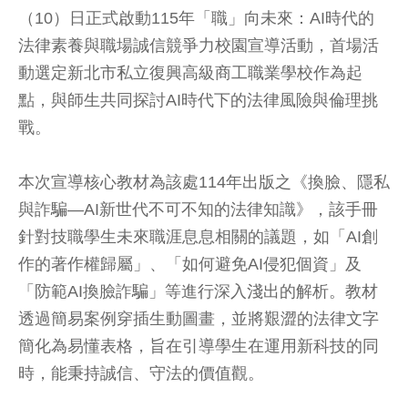
（10）日正式啟動115年「職」向未來：AI時代的
法律素養與職場誠信競爭力校園宣導活動，首場活
動選定新北市私立復興高級商工職業學校作為起
點，與師生共同探討AI時代下的法律風險與倫理挑
戰。
本次宣導核心教材為該處114年出版之《換臉、隱私
與詐騙—AI新世代不可不知的法律知識》，該手冊
針對技職學生未來職涯息息相關的議題，如「AI創
作的著作權歸屬」、「如何避免AI侵犯個資」及
「防範AI換臉詐騙」等進行深入淺出的解析。教材
透過簡易案例穿插生動圖畫，並將艱澀的法律文字
簡化為易懂表格，旨在引導學生在運用新科技的同
時，能秉持誠信、守法的價值觀。