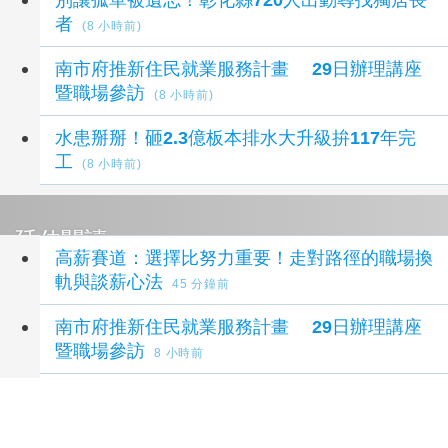
者
(8 小時前)
南市府推新住民就業服務計畫 29日辦理講座
暨職場參訪
(8 小時前)
水患掰掰！砸2.3億板本排水大升級拚117年完
工
(8 小時前)
延伸閱讀
高薪賽道：選擇比努力重要！走對路徑的職場換
軌與談薪心法
45 分鐘前
南市府推新住民就業服務計畫 29日辦理講座
暨職場參訪
8 小時前
燦坤3C家電「阿爸的願望」父親節檔期登場 全
館5折起
8 小時前