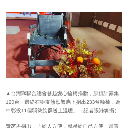
▲台灣獅聯合總會發起愛心輪椅捐贈，原預計募集
120台，最終在獅友熱烈響應下捐出233台輪椅，為
中彰投11個弱勢族群送上溫暖。（記者張溎壕攝）
黃茗杰指出，「給人方便，就是給自己方便；當善