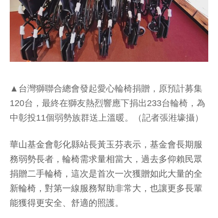
▲台灣獅聯合總會發起愛心輪椅捐贈，原預計募集
120台，最終在獅友熱烈響應下捐出233台輪椅，為
中彰投11個弱勢族群送上溫暖。（記者張溎壕攝）
華山基金會彰化縣站長黃玉芬表示，基金會長期服
務弱勢長者，輪椅需求量相當大，過去多仰賴民眾
捐贈二手輪椅，這次是首次一次獲贈如此大量的全
新輪椅，對第一線服務幫助非常大，也讓更多長輩
能獲得更安全、舒適的照護。