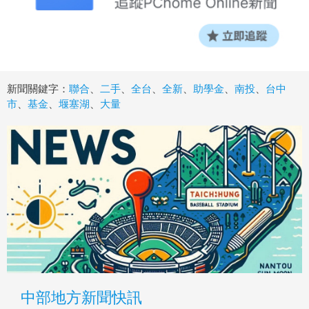
新聞關鍵字：
聯合
、
二手
、
全台
、
全新
、
助學金
、
南投
、
台中
市
、
基金
、
堰塞湖
、
大量
中部地方新聞快訊