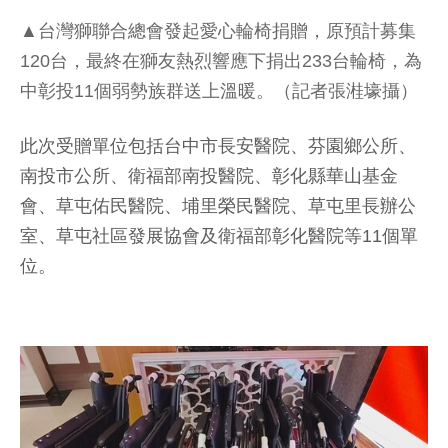
▲台灣獅聯合總會發起愛心輪椅捐贈，原預計募集
120台，最終在獅友熱烈響應下捐出233台輪椅，為
中彰投11個弱勢族群送上溫暖。（記者張溎壕攝）
此次受贈單位包括台中市長安醫院、芬園鄉公所、
南投市公所、衛福部南投醫院、彰化縣華山基金
會、草屯佑民醫院、埔里榮民醫院、草屯里長辦公
室、草屯社區發展協會及衛福部彰化醫院等11個單
位。