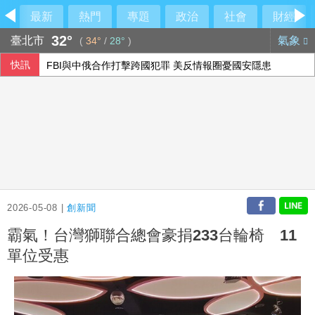
最新
熱門
專題
政治
社會
財經
32°
臺北市
氣象
(
34°
/
28°
)
快訊
FBI與中俄合作打擊跨國犯罪 美反情報圈憂國安隱患
新台幣開盤升2.5分 為32.29元
傳陸客在港投保收益需繳稅 香港保險股受衝擊
侯友宜交棒一尊關公給李四川 背後故事曝光
2026-05-08 |
創新聞
霸氣！台灣獅聯合總會豪捐233台輪椅 11
單位受惠