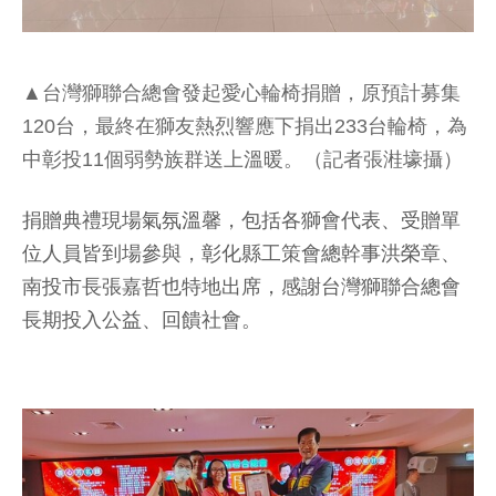
▲台灣獅聯合總會發起愛心輪椅捐贈，原預計募集
120台，最終在獅友熱烈響應下捐出233台輪椅，為
中彰投11個弱勢族群送上溫暖。（記者張溎壕攝）
捐贈典禮現場氣氛溫馨，包括各獅會代表、受贈單
位人員皆到場參與，彰化縣工策會總幹事洪榮章、
南投市長張嘉哲也特地出席，感謝台灣獅聯合總會
長期投入公益、回饋社會。