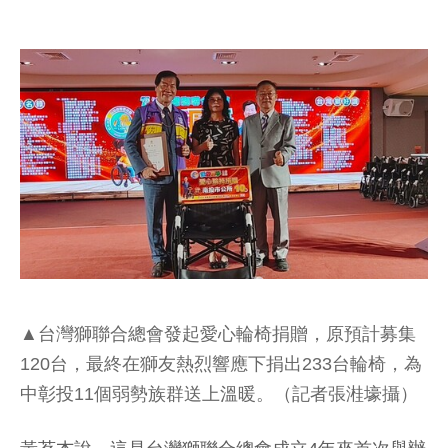
▲台灣獅聯合總會發起愛心輪椅捐贈，原預計募集
120台，最終在獅友熱烈響應下捐出233台輪椅，為
中彰投11個弱勢族群送上溫暖。（記者張溎壕攝）