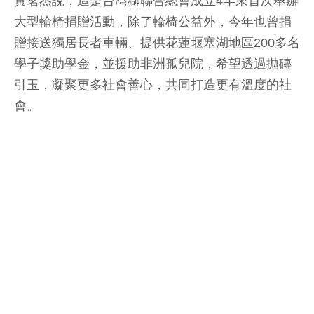
黃茗杰說，這是台灣獅聯合總會成立4年來首次舉辦
大型輪椅捐贈活動，除了輪椅公益外，今年也曾捐
贈接送獨居長者車輛、提供花蓮堰塞湖地區200多名
學子獎助學金，並援助非洲孤兒院，希望透過拋磚
引玉，凝聚更多社會善心，共同打造更有溫度的社
會。