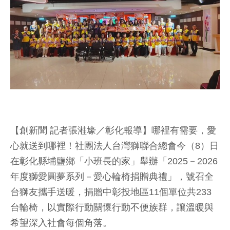
【創新聞 記者張溎壕／彰化報導】哪裡有需要，愛
心就送到哪裡！社團法人台灣獅聯合總會今（8）日
在彰化縣埔鹽鄉「小班長的家」舉辦「2025－2026
年度獅愛圓夢系列－愛心輪椅捐贈典禮」，號召全
台獅友攜手送暖，捐贈中彰投地區11個單位共233
台輪椅，以實際行動關懷行動不便族群，讓溫暖與
希望深入社會每個角落。