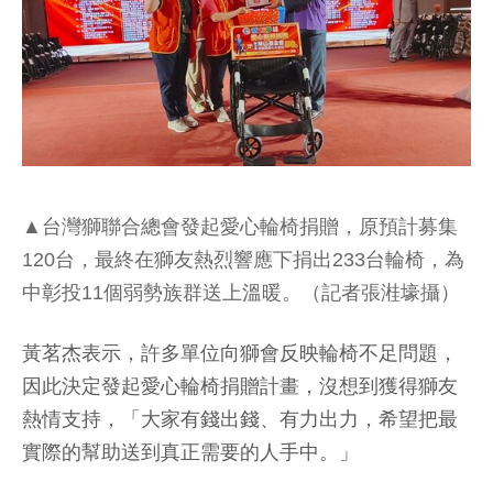
▲台灣獅聯合總會發起愛心輪椅捐贈，原預計募集
120台，最終在獅友熱烈響應下捐出233台輪椅，為
中彰投11個弱勢族群送上溫暖。（記者張溎壕攝）
黃茗杰表示，許多單位向獅會反映輪椅不足問題，
因此決定發起愛心輪椅捐贈計畫，沒想到獲得獅友
熱情支持，「大家有錢出錢、有力出力，希望把最
實際的幫助送到真正需要的人手中。」