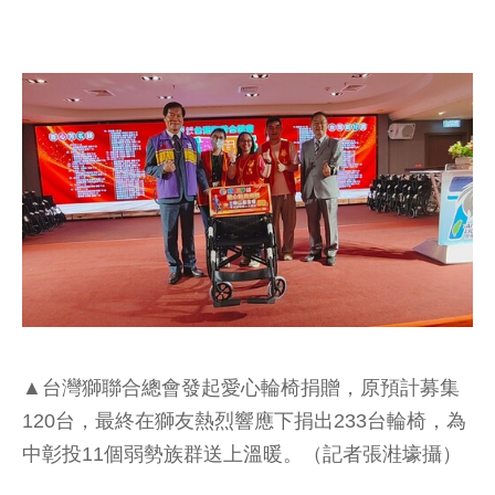
▲台灣獅聯合總會發起愛心輪椅捐贈，原預計募集
120台，最終在獅友熱烈響應下捐出233台輪椅，為
中彰投11個弱勢族群送上溫暖。（記者張溎壕攝）