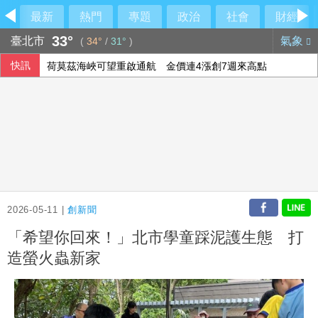
最新
熱門
專題
政治
社會
財經
33°
臺北市
氣象
(
34°
/
31°
)
快訊
荷莫茲海峽可望重啟通航 金價連4漲創7週來高點
上洋分散式能源走入紙業 導入燃氣發電機組
美國爆墨西哥辣椒染沙門氏菌 全美27州345人感染
中國國徽貼進台中社宅！市府認AI出包
2026-05-11 |
創新聞
「希望你回來！」北市學童踩泥護生態 打
造螢火蟲新家