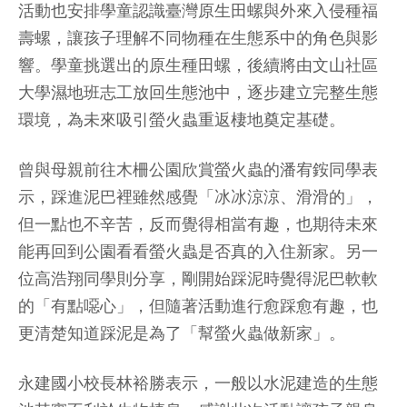
活動也安排學童認識臺灣原生田螺與外來入侵種福
壽螺，讓孩子理解不同物種在生態系中的角色與影
響。學童挑選出的原生種田螺，後續將由文山社區
大學濕地班志工放回生態池中，逐步建立完整生態
環境，為未來吸引螢火蟲重返棲地奠定基礎。
曾與母親前往木柵公園欣賞螢火蟲的潘宥銨同學表
示，踩進泥巴裡雖然感覺「冰冰涼涼、滑滑的」，
但一點也不辛苦，反而覺得相當有趣，也期待未來
能再回到公園看看螢火蟲是否真的入住新家。另一
位高浩翔同學則分享，剛開始踩泥時覺得泥巴軟軟
的「有點噁心」，但隨著活動進行愈踩愈有趣，也
更清楚知道踩泥是為了「幫螢火蟲做新家」。
永建國小校長林裕勝表示，一般以水泥建造的生態