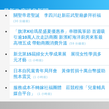
最新政府消息新聞
關聖帝君聖誕 李四川赴新莊武聖廟參拜祈福
(30 分鐘前)
「旗津X哈瑪星盛夏優惠券」串聯風箏節 首週吸
引逾10萬人次走訪商圈 新濱町海洋廚房來客最
高增五成 帶動商圈消費升溫
(59 分鐘前)
新北第15屆婦女大學成果展 展現女性學員多
元才藝
(1 小時前)
日本自民黨青年局拜會 黃偉哲捐十萬台幣援助
熊本震災
(1 小時前)
服務成本不轉嫁社福團體 莊競程推「兒童輔具
媒合平台」
(1 小時前)