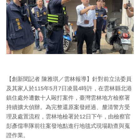
【創新聞記者 陳雅琪／雲林報導】針對前立法委員
及其家人於115年5月7日凌晨4時許，在雲林縣北港
鎮住處外遭數十人毆打案件，臺灣雲林地方檢察署
持續擴大偵辦。為完整還原案發經過、釐清警方受
理及處置流程，雲林地檢署於12日下午，由檢察官
彭彥儒率隊前往案發地點進行地毯式現場勘查與蒐
證作業。