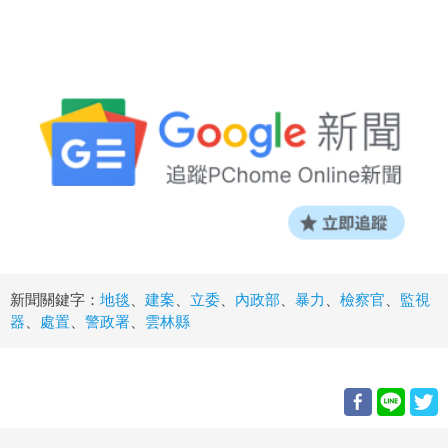
新聞關鍵字：
地毯
、
建案
、
立委
、
內政部
、
暴力
、
檢察官
、
監視
器
、
處置
、
警政署
、
雲林縣