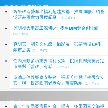
最新政府消息新聞
魏平政造勢喊出福利超越六都 推薦同志介紹會
泛藍基層實力再度凝聚
(15 分鐘前)
麗明攜大甲高工深耕6年 學生BIM奪金創佳績
(58 分鐘前)
克明宮「關公文化節」攝影展 彰顯南投13鄉
鎮市之美
(2 小時前)
任內推動多項重要福利政策 桃議員謝美英肯定
市民對「善政」有感
(2 小時前)
毒油事件敲響食安警鐘 張碩芳推動「校園食安
官」與「提高吹哨者獎金」落實防線
(2 小時前)
延伸閱讀
泰少年槍擊案震驚社會 學者：多重因素交織極