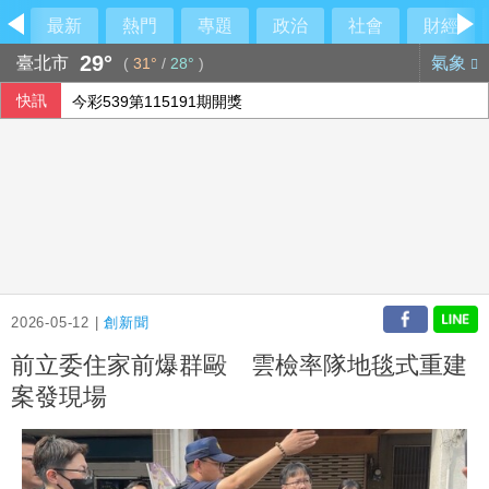
最新
熱門
專題
政治
社會
財經
29°
臺北市
氣象
(
31°
/
28°
)
快訊
今彩539第115191期開獎
AI助攻 宏碁7月營收269億元創13年同期新高
林安可敲二壘打貢獻1打點 西武仍不敵軟銀火力
宏碁發現兆基內部管理缺失 辭任董事長撤出經營層
2026-05-12 |
創新聞
前立委住家前爆群毆 雲檢率隊地毯式重建
案發現場