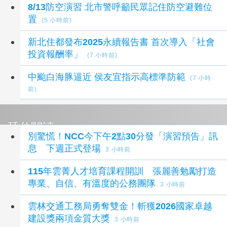
8/13防空演習 北市警呼籲民眾記住防空避難位
置
(5 小時前)
新北住都發布2025永續報告書 首次導入「社會
投資報酬率」
(7 小時前)
中颱白海豚逼近 侯友宜指示高標準防範
(7 小時
前)
延伸閱讀
別驚慌！NCC今下午2點30分發「演習預告」訊
息 下週正式登場
3 小時前
115年雲菁人才培育課程開訓 張麗善勉勵打造
專業、自信、有溫度的公務團隊
3 小時前
雲林交通工務局勇奪雙金！斬獲2026國家卓越
建設獎兩項金質大獎
3 小時前