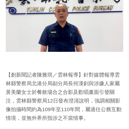
【創新聞記者陳雅琪／雲林報導】針對媒體報導雲
林縣警察局北港分局副分局長何漢釗與涉嫌人家屬
黃美蘭女士於餐敘場合之合影及歡唱畫面引發關
注，雲林縣警察局12日發布澄清說明，強調相關影
像拍攝時間約為109年至110年間，屬過往公務互動
情境，並無外界所指涉之不當情事。