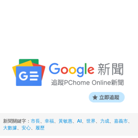
新聞關鍵字：
市長
、
幸福
、
黃敏惠
、
AI
、
世界
、
力成
、
嘉義市
、
大數據
、
安心
、
履歷