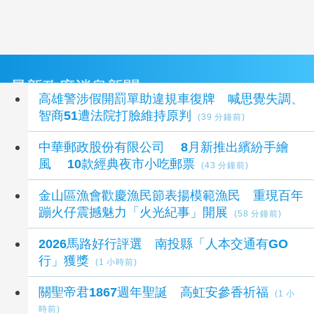
最新政府消息新聞
高雄警涉假開罰單助違規車復牌 喊思覺失調、
智商51遭法院打臉維持原判
(39 分鐘前)
中華郵政股份有限公司 8月新推出繽紛手繪
風 10款經典夜市小吃郵票
(43 分鐘前)
金山區漁會歡慶漁民節表揚模範漁民 重現百年
蹦火仔震撼魅力「火光紀事」開展
(58 分鐘前)
2026馬路好行評選 南投縣「人本交通有GO
行」獲獎
(1 小時前)
關聖帝君1867週年聖誕 高虹安參香祈福
(1 小
時前)