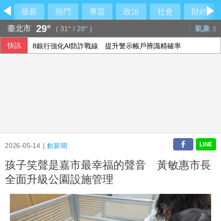
最新
熱門
專題
政治
社會
財經
29°
臺北市
氣象
(
31°
/
28°
)
快訊
8銀行強化AI防詐戰線 提升警示帳戶辨識精確率
外野助殺王連霸中 郭天信喊話挑戰生涯百助殺
獅隊屢遭完封 陳傑憲：林安可這種天才也願改變
颱風白海豚預計9至10日自浙閩沿海登陸中國
2026-05-14 |
創新聞
孩子笑聲是嘉市最幸福的聲音 黃敏惠市長
全面升級公園設施管理