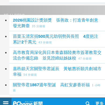
延伸閱讀
2026桃園設計獎頒獎 張善政：打造青年創意
發光舞臺
35 分鐘前
苗栗玉清宮捐500萬元助弱勢與長照 4度挹注
累計2千萬元
43 分鐘前
高市教育局深化與日本青森縣陸奧市簽署教育交
流合作備忘錄 並見證締結姊妹校
47 分鐘前
嘉邑鎮天宮關聖帝君誕辰 黃敏惠祈願共創城市
幸福
54 分鐘前
關聖帝君1867週年聖誕 高虹安參香祈福
1 小時
前