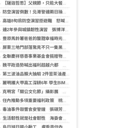
【薩迦哲思】父親節，只能大餐一頓嗎？不只是「付清節」更要培福積德
防空演習倒數！北港警連兩日操演 未配合最高罰15萬元
高雄8旬翁防空演習拒避難 怒喊「路不是警察的」遭帶回法辦 最高恐挨罰15萬元
連2年參與城鎮韌性演習 張博洋提這建言
豐原馬鈴薯爸爸的酸甜幸福時光 親子攜手認識在地農業
屏東三地門部落驚見不只一隻黑熊出沒 林保署證實留下新鮮排遺與爪痕
全聯慶祥慈善事業基金會捐贈物資 張善政：讓愛心觸及更多需要的市民
魏平政造勢喊出福利超越六都 推薦同志介紹會泛藍基層實力再度凝聚
第三波油品擴大抽驗 2件苦茶油產品苯駢芘超標 前已要求預防性下架
麗明攜大甲高工深耕6年 學生BIM奪金創佳績
克明宮「關公文化節」攝影展 彰顯南投13鄉鎮市之美
任內推動多項重要福利政策 桃議員謝美英肯定市民對「善政」有感
毒油事件敲響食安警鐘 張碩芳推動「校園食安官」與「提高吹哨者獎金」落實防線
生活韌性就是社會韌性 海委會親子日結合演習進行
烏日旭日國小動工 盧秀燕任內第10所新校啟建