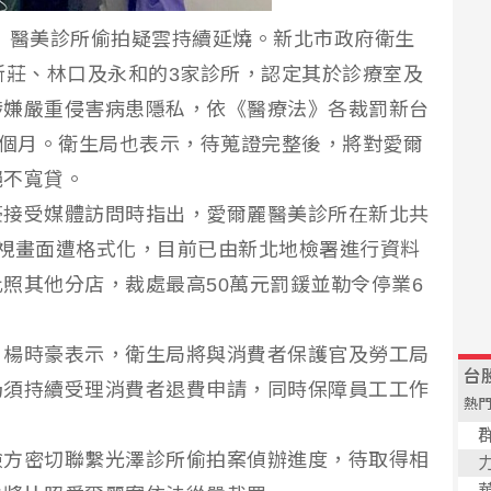
】醫美診所偷拍疑雲持續延燒。新北市政府衛生
新莊、林口及永和的3家診所，認定其於診療室及
涉嫌嚴重侵害病患隱私，依《醫療法》各裁罰新台
6個月。衛生局也表示，待蒐證完整後，將對愛爾
絕不寬貸。
豪接受媒體訪問時指出，愛爾麗醫美診所在新北共
視畫面遭格式化，目前已由新北地檢署進行資料
照其他分店，裁處最高50萬元罰鍰並勒令停業6
，楊時豪表示，衛生局將與消費者保護官及勞工局
仍須持續受理消費者退費申請，同時保障員工工作
檢方密切聯繫光澤診所偷拍案偵辦進度，待取得相