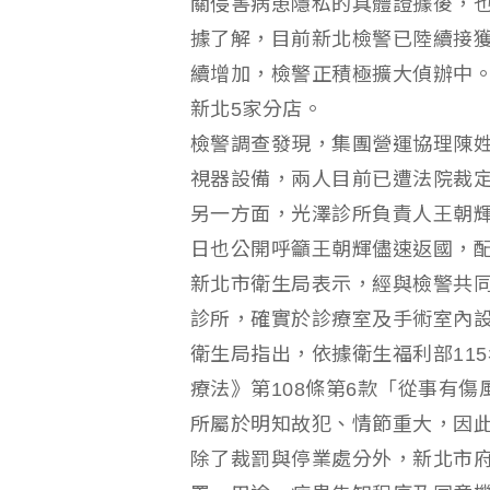
關侵害病患隱私的具體證據後，
據了解，目前新北檢警已陸續接
續增加，檢警正積極擴大偵辦中
新北5家分店。
檢警調查發現，集團營運協理陳
視器設備，兩人目前已遭法院裁
另一方面，光澤診所負責人王朝輝
日也公開呼籲王朝輝儘速返國，
新北市衛生局表示，經與檢警共同
診所，確實於診療室及手術室內
衛生局指出，依據衛生福利部11
療法》第108條第6款「從事有
所屬於明知故犯、情節重大，因
除了裁罰與停業處分外，新北市