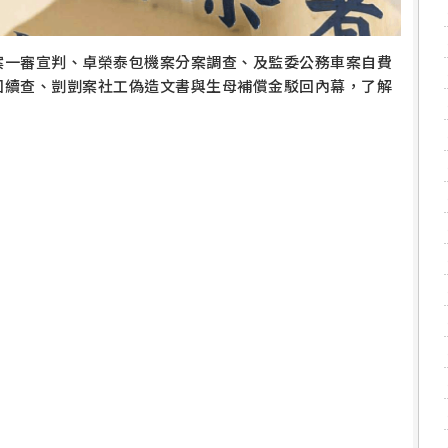
案一審宣判、卓榮泰包機案分案調查、及監委公務車案自費
回續查、剴剴案社工偽造文書與生母補償金駁回內幕，了解