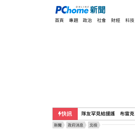
首頁
專題
政治
社會
財經
科技
快訊
【中市長民調】江啟臣38
新聞
政府消息
北檢
香港宏福苑大火最終調查