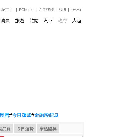
股市
PChome
合作媒體
說明
(登入)
消費
旅遊
雜誌
汽車
政府
大陸
民曆
#
今日運勢
#
金融股配息
氣品質
今日運勢
樂透開獎