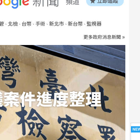
管
北檢
台幣
手術
新北市
新台幣
監視器
、
、
、
、
、
、
更多政府消息新聞 »
議案件進度整理
NE