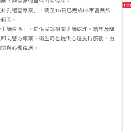
機制，避免類似事件再次發生。
HO
針孔稽查專案」，截至15日已完成64家醫美診
查範圍。
所爭議專區」，提供民眾相關爭議處理、諮詢及問
立即向警方報案，衛生局也提供心理支持服務，由
關懷與心理復原。