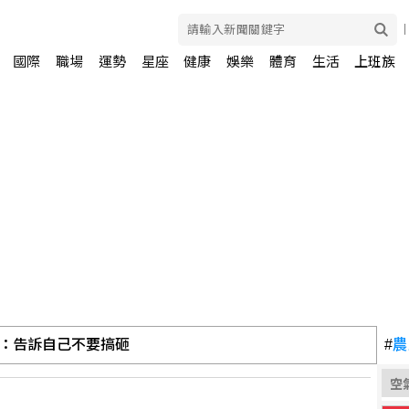
國際
職場
運勢
星座
健康
娛樂
體育
生活
上班族
.2%領先何欣純14.1% 各年齡層支持度全線領先
#
農
空
報告公布 菸頭引燃施工雜物