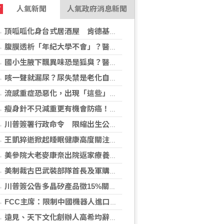
人氣新聞
人氣政府消息新聞
T
頂呱呱化身台式居酒屋 肯德基聯名EVA攻漫迷
腹膜透析「年紀大學不會」？醫：年齡並非限制 評估還要看3面向
國小生腋下飄異味恐是狐臭？醫：若伴青春期徵象應評估性早熟
咳一聲就漏尿？尿失禁是老化自然現象？醫揭：不同尿失禁的治療方式
流感重症恐惡化，出現「這些」症狀別再等！醫籲：別因非流感季就掉以輕心
瘦身針不只減重更有機會防癌！無糖尿病肥胖者使用GLP-1藥物 罹癌風險顯著下降
川普簽署行政命令 限縮出生公民權並禁生育旅遊
王凱猝逝掀起睡眠健康高度關注！醫籲：最危險的不是熬夜，而是「這個」錯覺
美參院大老麥康奈出院返家療養 未透露何時重返國會
美制裁古巴武裝部隊首長及軍購網絡 駐中俄武官在列
川普簽公告多晶矽產品徵15%關稅 設定最低進口價
FCC主席：限制中國機器人進口 旨在提振美國產能
遠見、天下文化創辦人高希均辭世 留下華人世界珍貴思想遺產