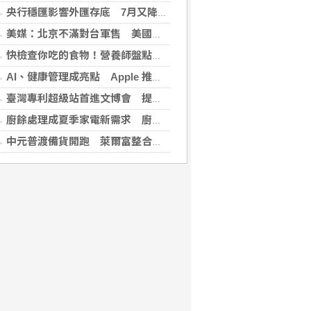
央行穩匯影響外匯存底 7月又降破6000億美元
美媒：北京不滿對台軍售 美國防官員訪中受阻
快檢查你吃的食物！營養師盤點「5大反式脂肪來源」跟你想的不同
AI、健康管理成亮點 Apple 推薦多元裝置迎接父親
臺灣專利超級站首進文博會 提供免費智財諮詢助創作者護創意
廚餘處理成夏季家電新需求 廚餘機優惠搭地方補助最高省近萬元
中元普渡備貨開跑 萊爾富整合祭拜供品與民生補貨需求