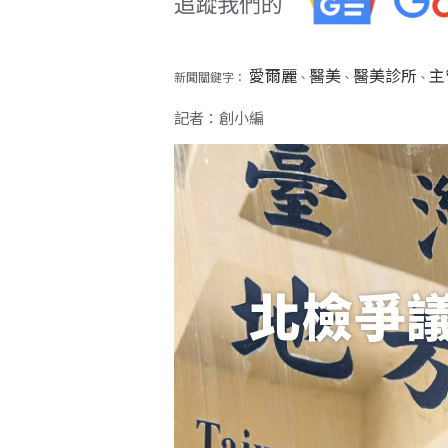
愛爾麗
醫美
醫美診所
主
新聞關鍵字：
、
、
、
記者：創小編
北檢爭