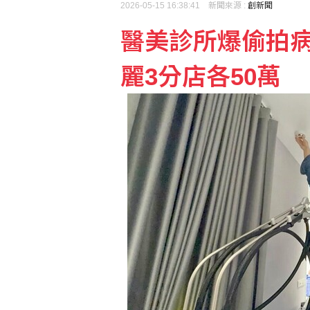
2026-05-15 16:38:41 新聞來源 :
創新聞
醫美診所爆偷拍
時人：「蜘蛛人」湯姆霍
麗3分店各50萬
隊友罕見給援護 布雷克