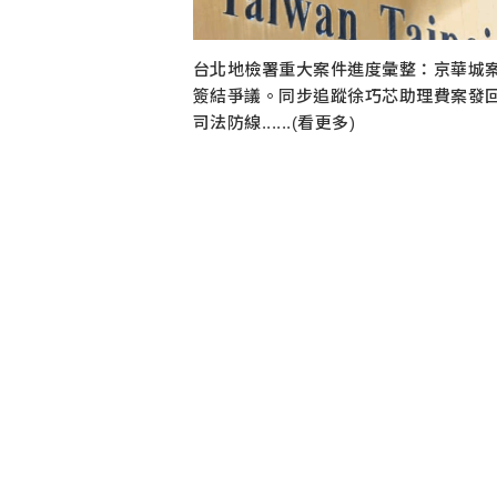
台北地檢署重大案件進度彙整：京華城
簽結爭議。同步追蹤徐巧芯助理費案發
司法防線......(看更多)