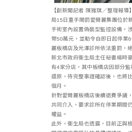
【創新聞記者 陳雅琪／整理報導
局15日重手開罰愛爾麗集團位於
手術室內設置偽裝型監控設備，
幣50萬元，並勒令自即日起停業
麗板橋店及光澤診所依法重罰，
新北市政府衛生局主任秘書楊時
有4家分店，其中板橋店因部分監
還原，待完整事證確認後，也將比
個月。
針對愛爾麗板橋店後續退費爭議
共同介入，要求診所在停業期間
權益。
此外，衛生局也透露，目前正與