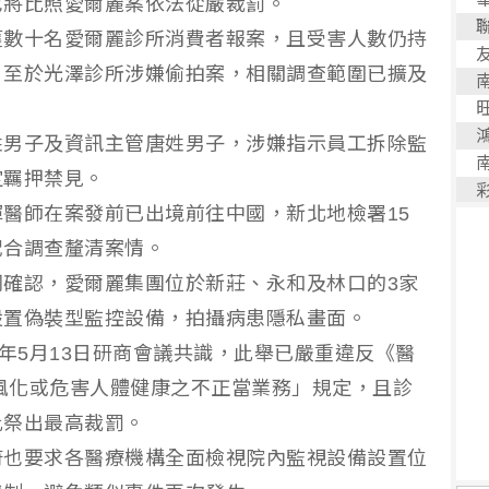
也將比照愛爾麗案依法從嚴裁罰。
獲數十名愛爾麗診所消費者報案，且受害人數仍持
。至於光澤診所涉嫌偷拍案，相關調查範圍已擴及
姓男子及資訊主管唐姓男子，涉嫌指示員工拆除監
定羈押禁見。
醫師在案發前已出境前往中國，新北地檢署15
配合調查釐清案情。
確認，愛爾麗集團位於新莊、永和及林口的3家
設置偽裝型監控設備，拍攝病患隱私畫面。
5年5月13日研商會議共識，此舉已嚴重違反《醫
傷風化或危害人體健康之不正當業務」規定，且診
此祭出最高裁罰。
府也要求各醫療機構全面檢視院內監視設備設置位