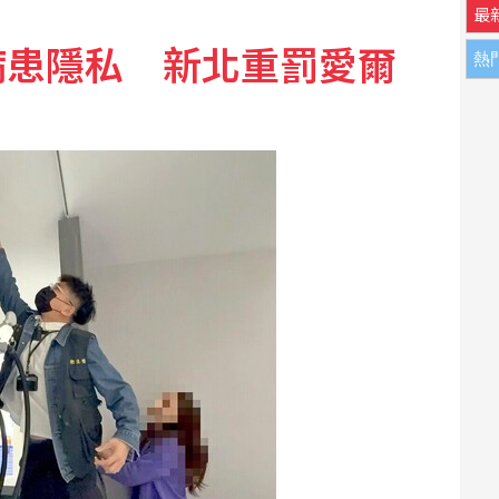
最
病患隱私 新北重罰愛爾
熱
蘭德與辛蒂亞已辦派對慶祝結婚
：告訴自己不要搞砸