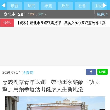
最新
熱門
專題
政治
社會
財經
28°
臺北市
氣象
(
29°
/
28°
)
快訊
【獨家】新北市長選戰震撼彈 蔡英文將任蘇巧慧總部主委
2026-05-17 |
創新聞
嘉義鹿草青年返鄉 帶動重寮樂齡「功夫
幫」用跆拳道活出健康人生新風潮