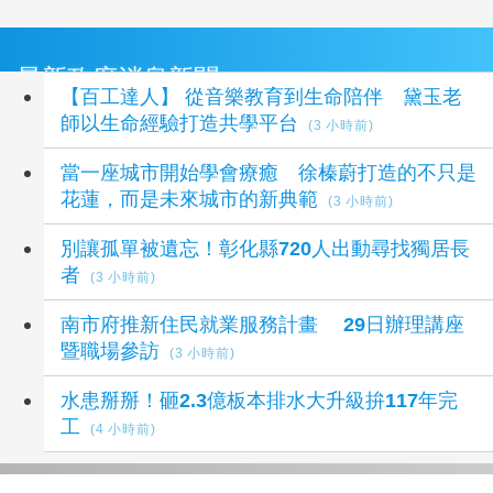
最新政府消息新聞
【百工達人】 從音樂教育到生命陪伴 黛玉老
師以生命經驗打造共學平台
(3 小時前)
當一座城市開始學會療癒 徐榛蔚打造的不只是
花蓮，而是未來城市的新典範
(3 小時前)
別讓孤單被遺忘！彰化縣720人出動尋找獨居長
者
(3 小時前)
南市府推新住民就業服務計畫 29日辦理講座
暨職場參訪
(3 小時前)
水患掰掰！砸2.3億板本排水大升級拚117年完
工
(4 小時前)