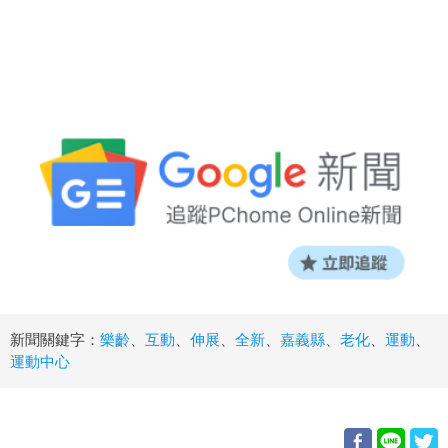
新聞關鍵字：
樂齡
、
互動
、
伸展
、
全新
、
嘉義縣
、
老化
、
運動
、
運動中心