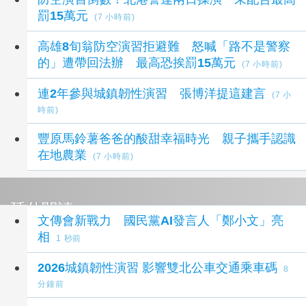
罰15萬元
(7 小時前)
高雄8旬翁防空演習拒避難 怒喊「路不是警察
的」遭帶回法辦 最高恐挨罰15萬元
(7 小時前)
連2年參與城鎮韌性演習 張博洋提這建言
(7 小
時前)
豐原馬鈴薯爸爸的酸甜幸福時光 親子攜手認識
在地農業
(7 小時前)
延伸閱讀
文傳會新戰力 國民黨AI發言人「鄭小文」亮
相
1 秒前
2026城鎮韌性演習 影響雙北公車交通乘車碼
8
分鐘前