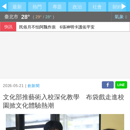
最新
熱門
專題
政治
社會
財經
28°
臺北市
氣象
(
29°
/
28°
)
快訊
民俗月不怕阿飄作祟 6張神明卡護佑平安
行員勾結地政士收回扣 15家銀行60多人涉案
6月國銀放款單月新高 個人貸款暴增2575億
2026-05-21 |
創新聞
文化部推藝術入校深化教學 布袋戲走進校
園掀文化體驗熱潮