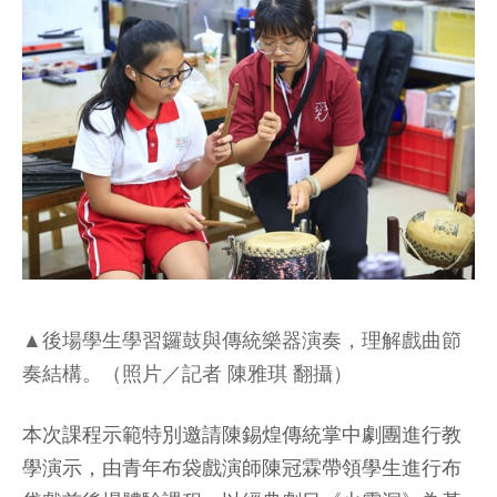
▲後場學生學習鑼鼓與傳統樂器演奏，理解戲曲節
奏結構。（照片／記者 陳雅琪 翻攝）
本次課程示範特別邀請陳錫煌傳統掌中劇團進行教
學演示，由青年布袋戲演師陳冠霖帶領學生進行布