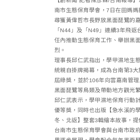
【創新聞 記者陳彥霖/台南報導
南市生態保育學會，7日在田媽媽
尋獲黃偉哲市長野放黑面琵鷺的
「N44」及「N49」連續3年
任內推動生態保育工作、舉辦黑
烈。
理事長邱仁武指出，學甲濕地生態
統親自掛牌揭幕，成為台南第3大
屆綠獎，並於106年向雲嘉南管
黑面琵鷺等鳥類及帶動地方觀光
邱仁武表示，學甲濕地保育行動計劃
優等獎，同時也出版【急水溪的學
冬、北返】整套3輯繪本故事，提
台南市生態保育學會與台南市政