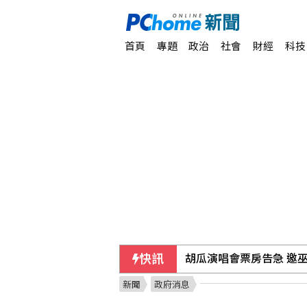
首頁
專題
政治
社會
財經
科技
胡瓜演唱會票房告急 邀
快訊
防跨國鎮壓！學者：相關
新聞
政府消息