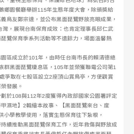
】以「重視生態保育、保護綠色地球」為號召的台
鵝鄉園餐廳舉辦115年生態年度大會，除頒獎給
嘉義鳥友鄭宗達，並公布黑面琵鷺野放亮眼成果，
飛返台灣，展現台南保育成效：也肯定理事長邱仁武
面琵鷺保育季系列活動等不遺餘力，場面溫馨熱
園區成立於101年，由時任台南市長的賴清德總
族群黑面琵鷺棲息區，105年並榮獲聯電公司第1
理處爭取在七股區設立2座頂山賞鳥亭，方便觀賞
繁榮發展。
於108與112年2度獲得內政部國家公園署評定
甲濕地】2輯繪本故事、【黑面琵鷺來台、度
供小學教學使用，落實生態保育往下紮根，
府持續推動黑面琵鷺保育工作，近年救傷與野放成