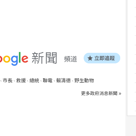
市長
救援
總統
聯電
賴清德
野生動物
、
、
、
、
、
、
更多政府消息新聞 »