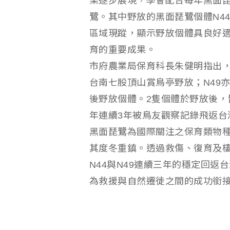
果逐步展現，學會配合每年黑面
鷺。其中野放的黑面琵鷺個體N4
區域現蹤，顯示野放個體具良好
育的重要成果。
市府農業局保育科長朱健明指出，黑
台南七股頂山賞鳥亭野放；N49亦
後野放個體。2隻個體於野放後，皆
年連續3年被鳥友觀察記錄飛返台
黑面琵鷺為國際關注之保育類物
其度冬重鎮。透過救傷、復育及
N44與N49連續三年的穩定回
為救援與自然遷徙之間的成功銜