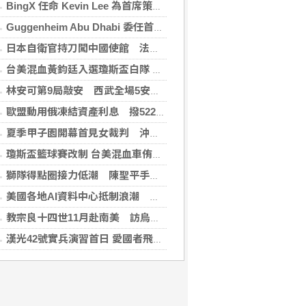
BingX 任命 Kevin Lee 為首席策略長，加速推進多資產、以用戶為核心的發展願景
Guggenheim Abu Dhabi 委任首任館長
日本自衛官持刀闖中國使館 法庭上稱促中國改變外交
台美混血黃鈞廷入選瓊斯盃白隊 榮幸披台灣戰袍
林安可第9局敲安 西武全場5安遭羅德完封
歐盟動用俄凍結資產利息 撥522億元援助烏克蘭
夏季甲子園開幕首見女裁判 沖繩尚學力拚二連霸
瓊斯盃籃球賽改制 台美混血車侑城、黃鈞廷成亮點
獅隊得點圈接力低潮 陳聖平手感冷到結霜
美國各地AI資料中心抵制浪潮 川普指控北京煽動
教宗良十四世11月赴南美 訪烏拉圭、阿根廷和秘魯
漢光42號實兵演習首日 愛國者飛彈車高雄罕見現蹤