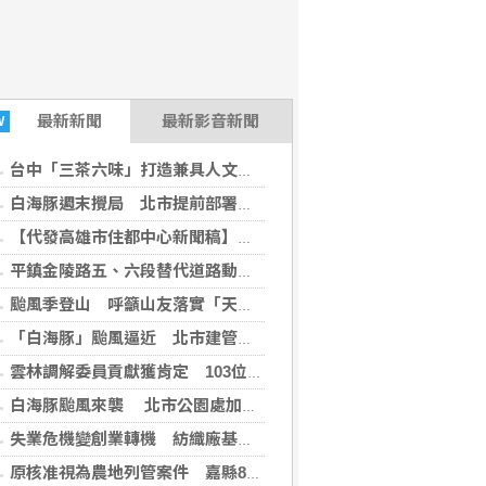
最新
新聞
最新影音新聞
W
台中「三茶六味」打造兼具人文美食生活場域
白海豚週末攪局 北市提前部署防災應變 籲民眾及早做好防颱準備
【代發高雄市住都中心新聞稿】大寮社宅首日詢問破百人氣爆棚！高雄社宅雙箭齊發，凱旋社宅8/10接力登場！
平鎮金陵路五、六段替代道路動土 張善政：完善台66聯外路網、紓解地方壅塞
颱風季登山 呼籲山友落實「天候、裝備、適時撤退」守則
「白海豚」颱風逼近 北市建管處籲加強施工鷹架、廣告招牌及工地排水整備 落實防颱自主檢查
雲林調解委員貢獻獲肯定 103位績優人員接受表揚
白海豚颱風來襲 北市公園處加強樹木、路燈防災
失業危機變創業轉機 紡織廠基層員工靠職訓逆襲成老闆
原核准視為農地列管案件 嘉縣8月中旬展開清查作業