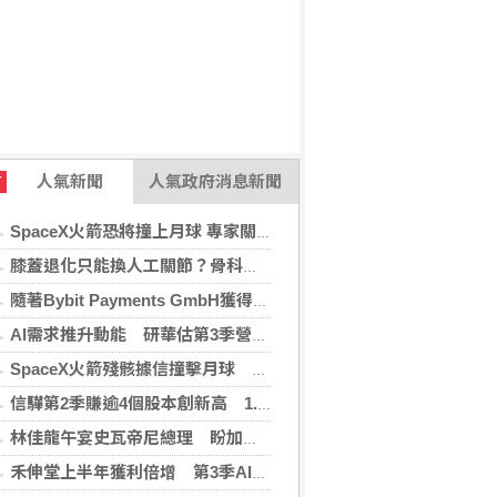
人氣新聞
人氣政府消息新聞
T
SpaceX火箭恐將撞上月球 專家關注衝擊後果
膝蓋退化只能換人工關節？骨科醫師解析「退化性關節炎」治療評估
隨著Bybit Payments GmbH獲得電子貨幣機構牌照，Bybit.eu進一步拓展其在歐洲的業務布局
AI需求推升動能 研華估第3季營收雙增、毛利率持穩
SpaceX火箭殘骸據信撞擊月球 無即時畫面暫難確認
信驊第2季賺逾4個股本創新高 1.87億元參與M31私募
林佳龍午宴史瓦帝尼總理 盼加強各領域雙邊合作
禾伸堂上半年獲利倍增 第3季AI用MLCC需求看旺