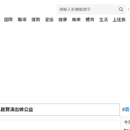
國際
職場
運勢
星座
健康
娛樂
體育
生活
上班族
巫啟賢演出做公益
#
農
罪刑應提升國安層級
今