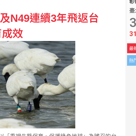
彰化
 創見攀同期高點
臺
及N49連續3年飛返台
3
介面瓶頸 成果登國際頂尖期刊
育成效
3
最
熱