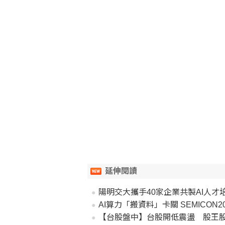
延伸閱讀
陽明交大攜手40家企業共製AI人才培
AI算力「搬資料」卡關 SEMICON
【台股盤中】台股開低震盪 股王