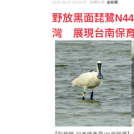
威剛7月營收創歷史新高
2026-06-07 18:08:53 新聞來源 :
創新聞
野放黑面琵鷺N44
台灣團隊突破二維半導體
灣 展現台南保