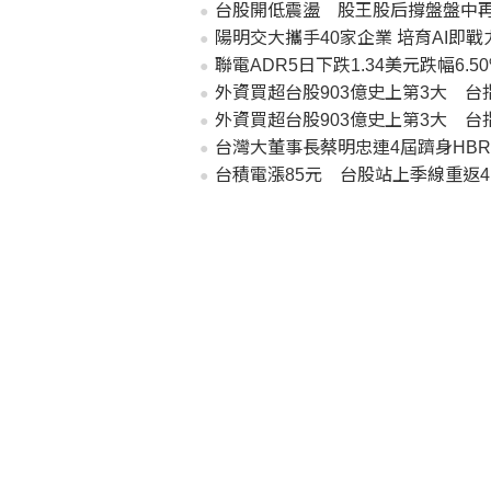
台股開低震盪 股王股后撐盤盤中
陽明交大攜手40家企業 培育AI即戰
聯電ADR5日下跌1.34美元跌幅6.50
外資買超台股903億史上第3大 台指
外資買超台股903億史上第3大 台指
台灣大董事長蔡明忠連4屆躋身HBR
台積電漲85元 台股站上季線重返4