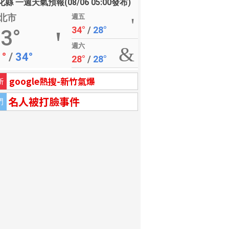
縣 一週天氣預報(08/06 05:00發布)
北市
週五
34°
/
28°
3°
週六
1°
/
34°
28°
/
28°
google熱搜-新竹氣爆
新
名人被打臉事件
門