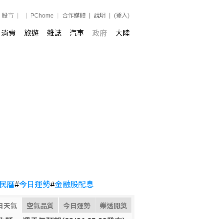
股市
PChome
合作媒體
說明
(登入)
消費
旅遊
雜誌
汽車
政府
大陸
民曆
#
今日運勢
#
金融股配息
日天氣
空氣品質
今日運勢
樂透開獎