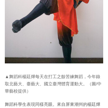
▲舞蹈科楊廷燁每天在打工之餘苦練舞蹈，今年錄
取北藝大、臺藝大、國立臺灣體育運動大。（圖/中
華藝校提供）
舞蹈科學生表現同樣亮眼。來自屏東潮州的楊廷燁