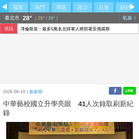
最新
熱門
專題
政治
社會
財經
28°
臺北市
氣象
(
29°
/
28°
)
快訊
澤倫斯基：最多5萬名北韓軍人將部署至俄羅斯
台北永豐旺寶職業隊 奪T3X台灣聯賽台北站冠軍
以總理拒絕美15點加薩計畫 稱哈瑪斯徹底繳械才撤軍
李逸洋批原爆典禮矮化台灣 長崎市稱與去年同無降格
2026-06-10 |
創新聞
中華藝校國立升學亮眼 41人次錄取刷新紀
錄