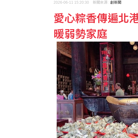
2026-06-11 15:20:30 新聞來源 :
創新聞
愛心粽香傳遍北
【獨家】新北市長選戰震
暖弱勢家庭