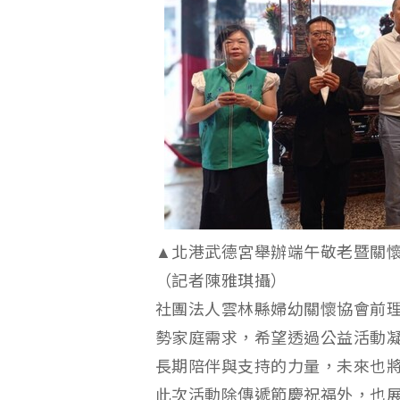
▲北港武德宮舉辦端午敬老暨關
（記者陳雅琪攝）
社團法人雲林縣婦幼關懷協會前
勢家庭需求，希望透過公益活動
長期陪伴與支持的力量，未來也
此次活動除傳遞節慶祝福外，也