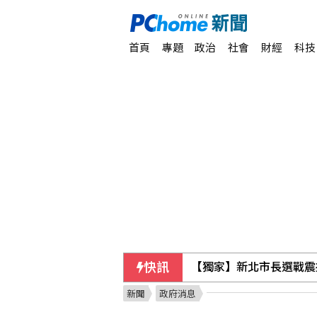
首頁
專題
政治
社會
財經
科技
快訊
漢光第2天 淡江大橋首
新聞
政府消息
藉採購BNT疫苗詐慈濟