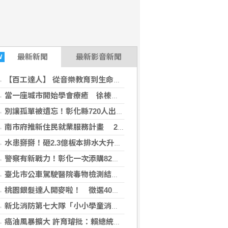
最新
新聞
最新影音新聞
W
【百工達人】 從音樂教育到生命陪伴 黛玉老師以生命經驗打造共學平台
當一座城市開始學會療癒 徐榛蔚打造的不只是花蓮，而是未來城市的新典範
別讓孤單被遺忘！彰化縣720人出動尋找獨居長者
南市府推新住民就業服務計畫 29日辦理講座暨職場參訪
水患掰掰！砸2.3億板本排水大升級拚117年完工
警察有新戰力！彰化一次添購82輛警車機車
臺北市公車駕駛醫院毒物檢測結果陰性 市府秉持勿枉勿縱速查釐清
桃園銀髮達人開麥啦！ 徵選40位達人進社區
新北消防第七大隊「小小學童消防夏令營」 深耕消防防災及自救觀念
癌油風暴擴大 許育璿批：賴總統該拼食安不是拼政治