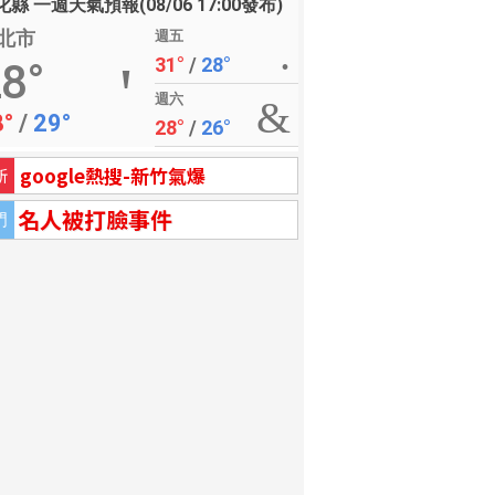
縣 一週天氣預報(08/06 17:00發布)
北市
週五
31°
/
28°
8°
週六
8°
/
29°
28°
/
26°
google熱搜-新竹氣爆
新
名人被打臉事件
門