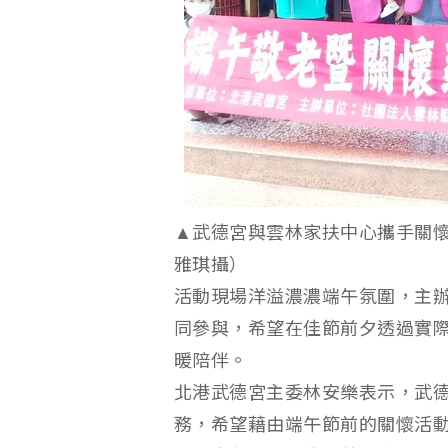
▲武德宮與雲林家扶中心攜手關
雅琪攝）
活動現場洋溢濃濃端午氛圍，主
同參與，希望在佳節前夕透過實
暖陪伴。
北港武德宮主委林安樂表示，武
務，希望藉由端午節前的關懷活