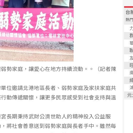
懷弱勢家庭，讓愛心在地方持續流動。。（記者陳
辦單位邀請北港地區長者、弱勢家庭及家扶家庭共
際行動傳遞關懷，讓更多民眾感受到社會支持與溫
德宮長期秉持武財公濟世助人的精神投入公益服
動，將社會善意送到弱勢家庭與長者手中。雖然每