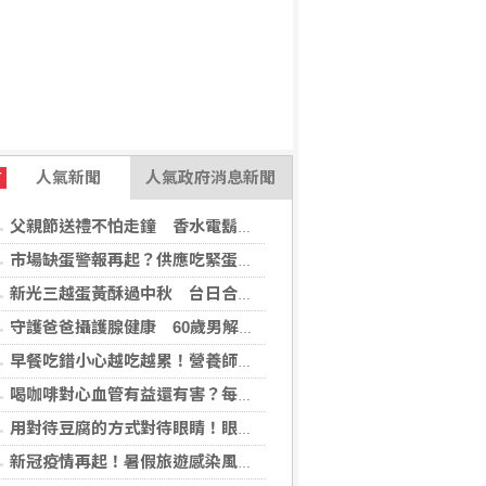
人氣新聞
人氣政府消息新聞
T
父親節送禮不怕走鐘 香水電鬍刀千年不敗
市場缺蛋警報再起？供應吃緊蛋價蠢蠢欲動
新光三越蛋黃酥過中秋 台日合作開發話題新品
守護爸爸攝護腺健康 60歲男解尿異常 靠PHI檢測及早揪出攝護腺癌
早餐吃錯小心越吃越累！營養師點名3大NG組合：根本「台式安眠藥」
喝咖啡對心血管有益還有害？每日可以喝幾杯咖啡？美心臟協會一次解答
用對待豆腐的方式對待眼睛！眼科醫揭「4件事」絕不可以對眼睛做
新冠疫情再起！暑假旅遊感染風險增 專家教你這樣做好防護