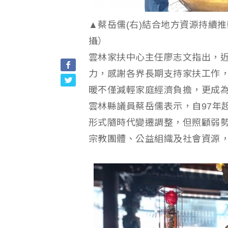
▲蔡岳儒(右)結合地方資源持續
攝）
雲林家扶中心主任廖志文指出，
力，感謝各界長期支持家扶工作
暖不僅減輕家庭經濟負擔，更成
雲林縣議員蔡岳儒表示，自97年
形式隨時代變遷調整，但照顧弱
宗教團體、公益組織及社會資源