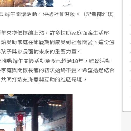
推動端午關懷活動，傳遞社會溫暖。（記者陳雅琪
近年來物價持續上漲，許多扶助家庭面臨生活壓
，讓受助家庭在節慶期間感受到社會關愛。這份溫
為孩子與家長面對未來的重要力量。
起推動端午關懷活動至今已超過18年，雖然活動
勢家庭與關懷長者的初衷始終不變。希望透過結合
，共同打造充滿愛與互助的社區環境。