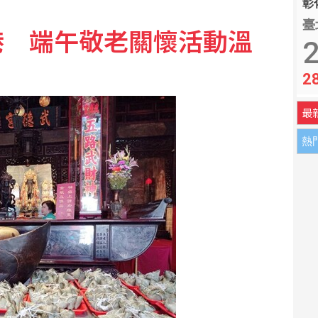
彰化
臺
港 端午敬老關懷活動溫
撼彈 蔡英文將任蘇巧慧總部主委
2
2
最
熱