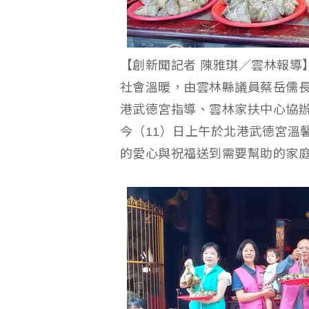
【創新聞記者 陳雅琪／雲林報導
社會溫暖，由雲林縣議員蔡岳儒
港武德宮指導、雲林家扶中心協辦
今（11）日上午於北港武德宮溫
的愛心與祝福送到需要幫助的家