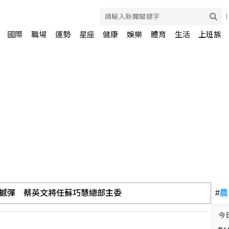
國際
職場
運勢
星座
健康
娛樂
體育
生活
上班族
度封橋設3防線阻敵直衝中樞
#
農
今
 幕後宗教團體夫婦接押禁見