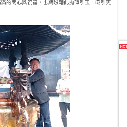
滿滿的關心與祝福，也期盼藉此拋磚引玉，吸引更
HO