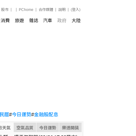
股市
PChome
合作媒體
說明
(登入)
消費
旅遊
雜誌
汽車
政府
大陸
民曆
#
今日運勢
#
金融股配息
日天氣
空氣品質
今日運勢
樂透開獎