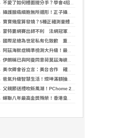
不愛了如何體面提分手？學會4招重新看待分手：道歉、挽留都沒必要
攝護腺癌細胞無所遁形！正子攝影掃描揪出攝護腺癌，精準定位助早期治療
寶寶幾度算發燒？5種正確測量體溫的方法：耳溫測量快、額溫快速便利
蒙特婁網賽出師不利 法網冠軍茲韋列夫輸荷蘭對手
國際足總為世足私有化致歉 重申力挺主席英凡提諾
阿茲海默症精準檢測大升級！最新血液生物標記檢測，不再只能靠「猜」
伊朗稱已與阿曼同意荷莫茲海峽通行航道 海峽重開與否取決美國
美次卿會谷立言：美台合作 確保AI關鍵供應鏈安全
爸氣升級智慧生活！燦坤滿額抽折疊旗艦機、台灣大 3C 豪禮最低 0 元帶回家
父親節送禮吹新風潮！PChome 24h 購物揭男香 TOP5 與居家健身器材買氣翻倍
蟬聯八年最高金獎殊榮！香港皇玥推「五大亮點」中秋禮盒