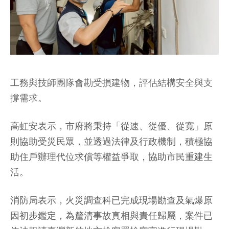
工務與技師團隊會勘受損建物，評估結構安全與支
撐需求。
高虹安表示，市府將秉持「從速、從優、從寬」原
則協助受災民眾，並透過法律及行政機制，積極協
助住戶辦理代位求償等權益爭取，協助市民重建生
活。
消防局表示，火災調查科已完成現場勘查及氣爆原
因初步鑑定，為釐清事故真相與責任歸屬，案件已