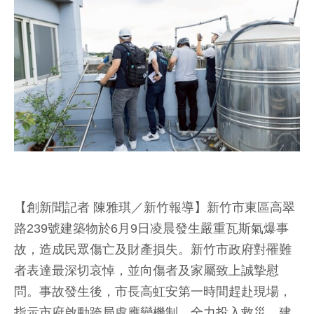
【創新聞記者 陳雅琪／新竹報導】新竹市東區高翠
路239號建築物於6月9日凌晨發生嚴重瓦斯氣爆事
故，造成民眾傷亡及財產損失。新竹市政府對罹難
者表達最深切哀悼，並向傷者及家屬致上誠摯慰
問。事故發生後，市長高虹安第一時間趕赴現場，
指示市府啟動跨局處應變機制，全力投入救災、建