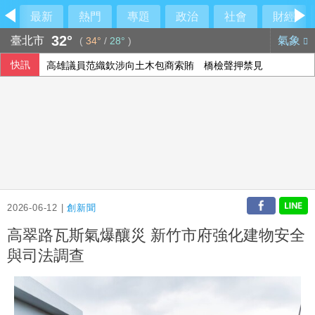
最新
熱門
專題
政治
社會
財經
32°
臺北市
氣象
(
34°
/
28°
)
快訊
高雄議員范織欽涉向土木包商索賄 橋檢聲押禁見
國民黨推AI發言人！「鄭小文」首亮相
美伊戰爭僵局傷選情 川普尋解套分析一次看
颱風白海豚侵襲日本沖繩3傷 各地實施交管
2026-06-12 |
創新聞
高翠路瓦斯氣爆釀災 新竹市府強化建物安全
與司法調查