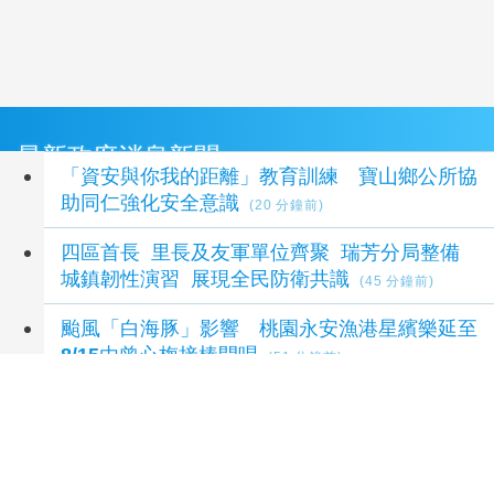
最新政府消息新聞
「資安與你我的距離」教育訓練 寶山鄉公所協
助同仁強化安全意識
(20 分鐘前)
四區首長 里長及友軍單位齊聚 瑞芳分局整備
城鎮韌性演習 展現全民防衛共識
(45 分鐘前)
颱風「白海豚」影響 桃園永安漁港星繽樂延至
8/15由曾心梅接棒開唱
(51 分鐘前)
輔導會訪新竹榮服處 驗證政策執行成果
(1 小時
前)
白海豚颱風來襲 北市勞動局提醒工地防颱準