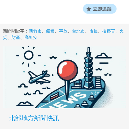
新聞關鍵字：
新竹市
、
氣爆
、
事故
、
台北市
、
市長
、
檢察官
、
火
災
、
財產
、
高虹安
北部地方新聞快訊