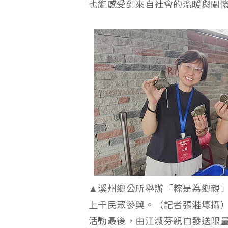
也能感受到來自社會的溫暖與關
▲溪州鄉公所舉辦「粽是為鄉親
上千民眾參與。（記者張溎壕攝
活動最後，由江淑芬親自發送限