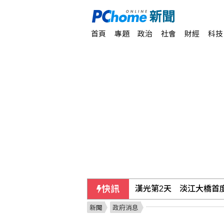
首頁
專題
政治
社會
財經
科技
快訊
漢光第2天 淡江大橋首
新聞
政府消息
藉採購BNT疫苗詐慈濟