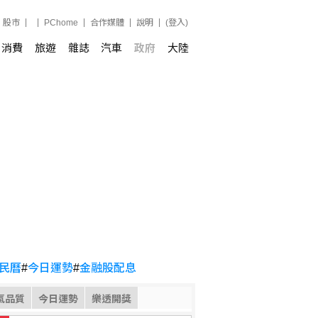
股市
PChome
合作媒體
說明
(登入)
消費
旅遊
雜誌
汽車
政府
大陸
民曆
#
今日運勢
#
金融股配息
氣品質
今日運勢
樂透開獎