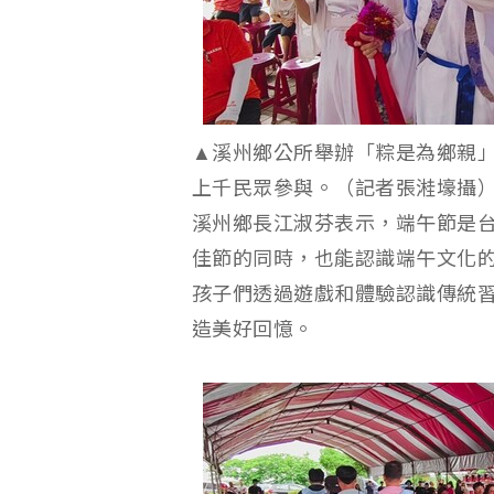
▲溪州鄉公所舉辦「粽是為鄉親
上千民眾參與。（記者張溎壕攝
溪州鄉長江淑芬表示，端午節是
佳節的同時，也能認識端午文化
孩子們透過遊戲和體驗認識傳統
造美好回憶。