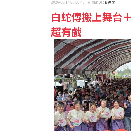
2026-06-14 08:06:43 新聞來源 :
創新聞
白蛇傳搬上舞台
【獨家】新北市長選戰震
超有戲