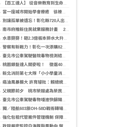
【百工達人】 從音樂教育到生命陪伴 黛玉老師以生命經驗打造共學平台
當一座城市開始學會療癒 徐榛蔚打造的不只是花蓮，而是未來城市的新典範
別讓孤單被遺忘！彰化縣720人出動尋找獨居長者
南市府推新住民就業服務計畫 29日辦理講座暨職場參訪
水患掰掰！砸2.3億板本排水大升級拚117年完工
警察有新戰力！彰化一次添購82輛警車機車
臺北市公車駕駛醫院毒物檢測結果陰性 市府秉持勿枉勿縱速查釐清
桃園銀髮達人開麥啦！ 徵選40位達人進社區
新北消防第七大隊「小小學童消防夏令營」 深耕消防防災及自救觀念
癌油風暴擴大 許育璿批：賴總統該拼食安不是拼政治
父親節前夕 桃市榮服處為榮民孟廣慧慶百歲壽誕
臺北市公車駕駛毒物唾液快篩陽性 市府秉持勿枉勿縱速查釐清
獨／陸航603旅OH-58D戰術轉場驗證戰力保存
強化包租代管案件管理機制 保障房東、房客權益 中央地方成立專案聯繫與諮詢服務窗口
政院嚴密監控白海豚颱風動向 盤點落實各項防救災整備 呼籲民眾注意颱風訊息避免進入山區海域登高災害危險區域