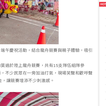
HO
」端午慶祝活動，結合龍舟競賽與親子體驗，吸引
）
莫過於陸上龍舟競賽，共有15支隊伍組隊參
衝，不少民眾在一旁加油打氣，現場笑聲和歡呼聲
獎金，讓競賽增添不少刺激感。