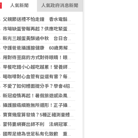
人氣新聞
人氣政府消息新聞
T
父親節送禮不怕走鐘 香水電鬍刀千年不敗
市場缺蛋警報再起？供應吃緊蛋價蠢蠢欲動
新光三越蛋黃酥過中秋 台日合作開發話題新品
守護爸爸攝護腺健康 60歲男解尿異常 靠PHI檢測及早揪出攝護腺癌
用對待豆腐的方式對待眼睛！眼科醫揭「4件事」絕不可以對眼睛做
早餐吃錯小心越吃越累！營養師點名3大NG組合：根本「台式安眠藥」
喝咖啡對心血管有益還有害？每日可以喝幾杯咖啡？美心臟協會一次解答
不愛了如何體面提分手？學會4招重新看待分手：道歉、挽留都沒必要
新冠疫情再起！暑假旅遊感染風險增 專家教你這樣做好防護
攝護腺癌細胞無所遁形！正子攝影掃描揪出攝護腺癌，精準定位助早期治療
寶寶幾度算發燒？5種正確測量體溫的方法：耳溫測量快、額溫快速便利
蒙特婁網賽出師不利 法網冠軍茲韋列夫輸荷蘭對手
國際足總為世足私有化致歉 重申力挺主席英凡提諾