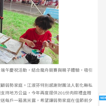
」端午慶祝活動，結合龍舟競賽與親子體驗，吸引
）
照顧弱勢家庭。江淑芬特別感謝財團法人彰化縣私
支持地方公益，今年再度提供201份肉粽禮盒贈
NE
贈送每戶一箱黑米露，希望讓弱勢家庭在佳節前夕