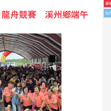
最
＋龍舟競賽 溪州鄉端午
熱
撼彈 蔡英文將任蘇巧慧總部主委