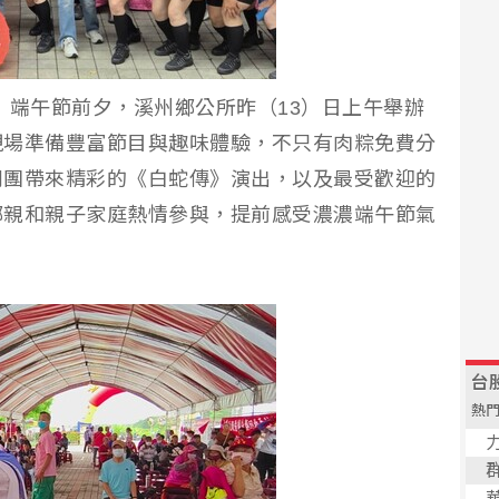
】端午節前夕，溪州鄉公所昨（13）日上午舉辦
現場準備豐富節目與趣味體驗，不只有肉粽免費分
劇團帶來精彩的《白蛇傳》演出，以及最受歡迎的
鄉親和親子家庭熱情參與，提前感受濃濃端午節氣