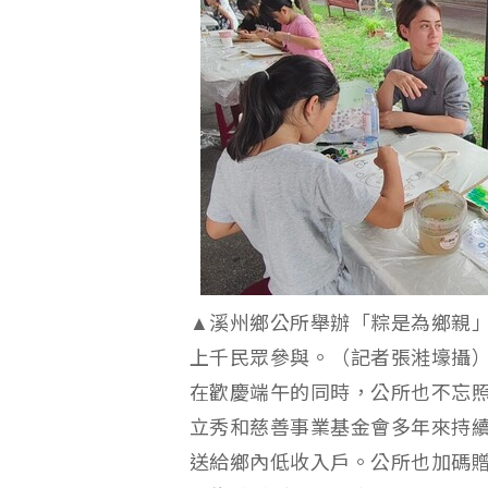
▲溪州鄉公所舉辦「粽是為鄉親
上千民眾參與。（記者張溎壕攝
在歡慶端午的同時，公所也不忘
立秀和慈善事業基金會多年來持續
送給鄉內低收入戶。公所也加碼