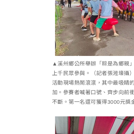
▲溪州鄉公所舉辦「粽是為鄉親
上千民眾參與。（記者張溎壕攝
活動現場熱鬧滾滾，其中最吸睛的
加。參賽者喊著口號、齊步向前
不斷。第一名還可獲得3000元