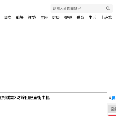
國際
職場
運勢
星座
健康
娛樂
體育
生活
上班族
度封橋設3防線阻敵直衝中樞
#
農
空
 幕後宗教團體夫婦接押禁見