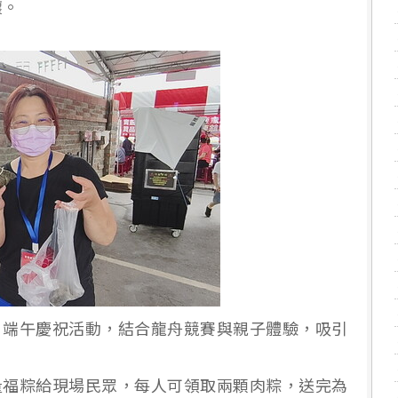
懷。
」端午慶祝活動，結合龍舟競賽與親子體驗，吸引
）
量福粽給現場民眾，每人可領取兩顆肉粽，送完為