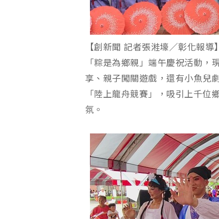
【創新聞 記者張溎壕／彰化報導
「粽是為鄉親」端午慶祝活動，
享、親子闖關遊戲，還有小魚兒
「陸上龍舟競賽」，吸引上千位
氛。