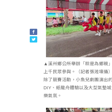
▲溪州鄉公所舉辦「粽是為鄉親
上千民眾參與。（記者張溎壕攝
除了競賽活動，小魚兒劇團演出
DIY、紙龍舟體驗以及大型氣墊
樂氣氛。