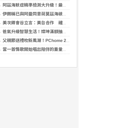
阿茲海默症精準檢測大升級！最新血液生物標記檢測，不再只能靠「猜」
伊朗稱已與阿曼同意荷莫茲海峽通行航道 海峽重開與否取決美國
美次卿會谷立言：美台合作 確保AI關鍵供應鏈安全
爸氣升級智慧生活！燦坤滿額抽折疊旗艦機、台灣大 3C 豪禮最低 0 元帶回家
父親節送禮吹新風潮！PChome 24h 購物揭男香 TOP5 與居家健身器材買氣翻倍
當一首情歌開始唱出陪伴的重量 《同甘共苦》唱的不只是愛情，更是人生最珍貴的承諾