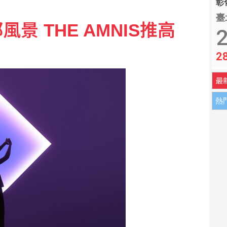
彰化
臺
景 THE AMNIS推高
2
2
最
熱