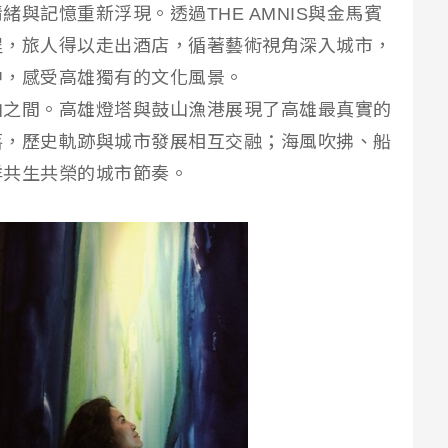
與記憶重新浮現。透過THE AMNIS與金馬賓
程，旅人得以走出酒店，循著藝術視角深入城市，
中，感受高雄獨有的文化風景。
山之間。高雄燈塔與鼓山漁港展現了高雄最真實的
落，歷史軌跡與城市發展相互交融；海風吹拂、船
洋共生共榮的城市節奏。