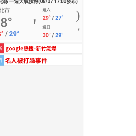
縣 一週天氣預報(08/07 17:00發布)
北市
週六
29°
/
27°
8°
週日
8°
/
29°
30°
/
29°
google熱搜-新竹氣爆
新
名人被打臉事件
門