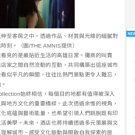
NE
延伸至客房之中。透過作品、材質與光線的細膩對
。（圖/THE AMNIS提供）
惟看見的是最貼近生活的高雄日常。攤商的叫賣
與店家之間自然流動的互動，共同構築出這座城市
些看似平凡的瞬間，往往比熱門景點更令人難忘，
始。
ry Collection始終相信，每個目的地都有值得被深入
人與地方文化的重要橋樑。此次透過余惟的視角，
文化底蘊與藝術能量，也希望引領人們跳脫既有印
生活美學。未來，酒店也將持續透過多元策展與文
入理解城市、感受文化脈動與開啟自我探索的旅