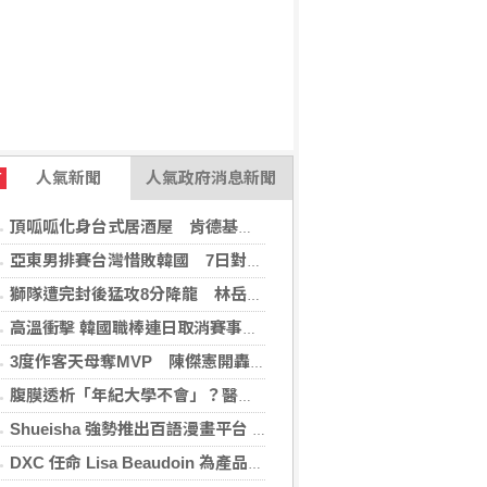
人氣新聞
人氣政府消息新聞
T
頂呱呱化身台式居酒屋 肯德基聯名EVA攻漫迷
亞東男排賽台灣惜敗韓國 7日對戰日本拚4強
獅隊遭完封後猛攻8分降龍 林岳平：總是要發揮
高溫衝擊 韓國職棒連日取消賽事、11日起晚間7時開打
3度作客天母奪MVP 陳傑憲開轟擊退雙殺心魔
腹膜透析「年紀大學不會」？醫：年齡並非限制 評估還要看3面向
Shueisha 強勢推出百語漫畫平台 MANGA MILLION 大舉進軍全球市場
DXC 任命 Lisa Beaudoin 為產品總監，以加速產品導向型增長