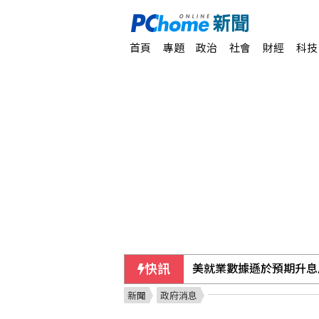
首頁
專題
政治
社會
財經
科技
快訊
美參院通過對俄制裁案 
新聞
政府消息
美就業數據遜於預期升息