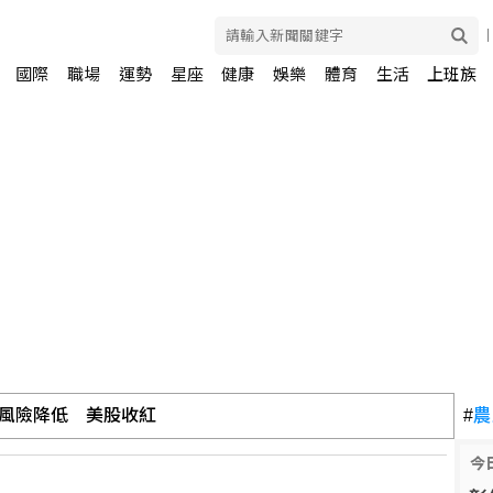
國際
職場
運勢
星座
健康
娛樂
體育
生活
上班族
川普可課俄商品最高500%關稅
#
農
今
風險降低 美股收紅