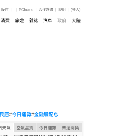
股市
PChome
合作媒體
說明
(登入)
消費
旅遊
雜誌
汽車
政府
大陸
民曆
#
今日運勢
#
金融股配息
日天氣
空氣品質
今日運勢
樂透開獎