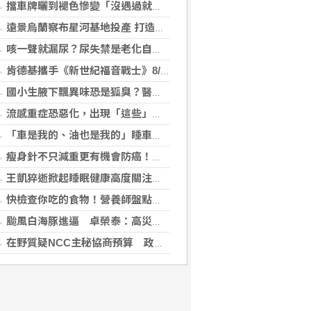
擋車牌曬到褪色慘變「沒遇過就好了」！崔始源親朝聖崩潰喊：記得常換照片
遠景烏蘭察布星河基地投產 打造吉瓦級AI基礎設施新模式
咳一聲就漏尿？尿失禁是老化自然現象？醫揭：不同尿失禁的治療方式
肯德基攜手《新世紀福音戰士》8/11霸脆覺醒 首度跨界台灣速食品牌！
國小生腋下飄異味恐是狐臭？醫：若伴青春期徵象應評估性早熟
流感重症恐惡化，出現「這些」症狀別再等！醫籲：別因非流感季就掉以輕心
「車是我的、油也是我的」睡車竟被收住宿費 官方一句話打臉飯店
瘦身針不只減重更有機會防癌！無糖尿病肥胖者使用GLP-1藥物 罹癌風險顯著下降
王凱猝逝掀起睡眠健康高度關注！醫籲：最危險的不是熬夜，而是「這個」錯覺
快檢查你吃的食物！營養師盤點「5大反式脂肪來源」跟你想的不同
颱風白海豚進逼 卓榮泰：高災害潛勢區加強預防性整備
在野質疑NCC主秘協商預算 政院：委員全出缺所致