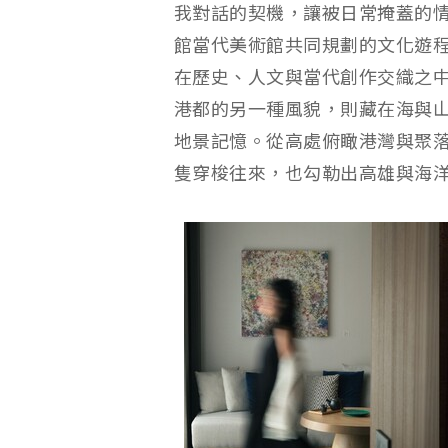
我對話的契機，讓被日常掩蓋的情緒
館當代美術館共同規劃的文化遊
在歷史、人文與當代創作交織之
港都的另一種風貌，則藏在海與
地景記憶。從高處俯瞰港灣與聚
隻穿梭往來，也勾勒出高雄與海