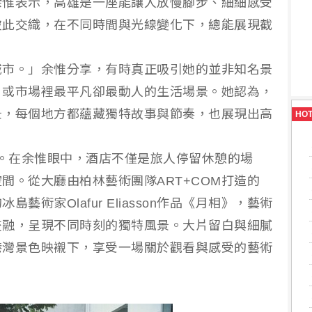
余惟表示，高雄是一座能讓人放慢腳步、細細感受
彼此交織，在不同時間與光線變化下，總能展現截
城市。」余惟分享，有時真正吸引她的並非知名景
，或市場裡最平凡卻最動人的生活場景。她認為，
景，每個地方都蘊藏獨特故事與節奏，也展現出高
HO
展開。在余惟眼中，酒店不僅是旅人停留休憩的場
間。從大廳由柏林藝術團隊ART+COM打造的
術家Olafur Eliasson作品《月相》，藝術
交融，呈現不同時刻的獨特風景。大片留白與細膩
港灣景色映襯下，享受一場關於觀看與感受的藝術