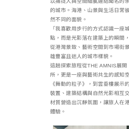
以捕捉人與空間細膩連結聞名的
的城市。海港、山景與生活日常
然不同的面貌。
「我喜歡用步行的方式認識一座
點，而是光影落在建築上的瞬間
從港灣景致、藝術空間到市場街
雄豐富且迷人的城市樣貌。
這趟探索旅程從THE AMNIS
所，更是一座與藝術共生的感知空
《舞動的粒子》，到雲垂樓展示的冰島藝
裝置、建築結構與自然光影相互
材質營造出沉靜氛圍，讓旅人在
體驗。