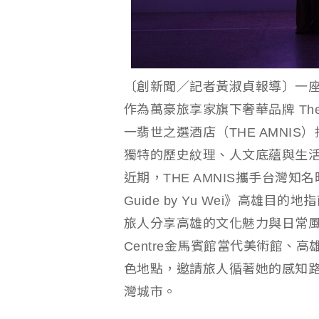
〔創新聞／記者黃淑貞報導〕一
作為萬豪旅享家旗下奢華品牌 The Lu
一翡世之選酒店（THE AMNI
獨特的歷史紋理、人文底蘊與生
近期，THE AMNIS攜手台灣知名時
Guide by Yu Wei》高
旅人分享高雄的文化魅力與日常風景。指
Centre金馬賓館當代美術館、
色地點，邀請旅人循著她的感知
灣城市。