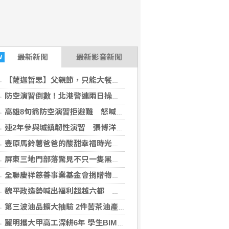
最新
新聞
最新影音新聞
W
【薩迦哲思】父親節，只能大餐一頓嗎？不只是「付清節」更要培福積德
防空演習倒數！北港警連兩日操演 未配合最高罰15萬元
高雄8旬翁防空演習拒避難 怒喊「路不是警察的」遭帶回法辦 最高恐挨罰15萬元
連2年參與城鎮韌性演習 張博洋提這建言
豐原馬鈴薯爸爸的酸甜幸福時光 親子攜手認識在地農業
屏東三地門部落驚見不只一隻黑熊出沒 林保署證實留下新鮮排遺與爪痕
全聯慶祥慈善事業基金會捐贈物資 張善政：讓愛心觸及更多需要的市民
魏平政造勢喊出福利超越六都 推薦同志介紹會泛藍基層實力再度凝聚
第三波油品擴大抽驗 2件苦茶油產品苯駢芘超標 前已要求預防性下架
麗明攜大甲高工深耕6年 學生BIM奪金創佳績