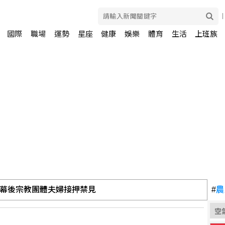
國際
職場
運勢
星座
健康
娛樂
體育
生活
上班族
 幕後宗教團體夫婦接押禁見
#
農
空
撼彈 蔡英文將任蘇巧慧總部主委