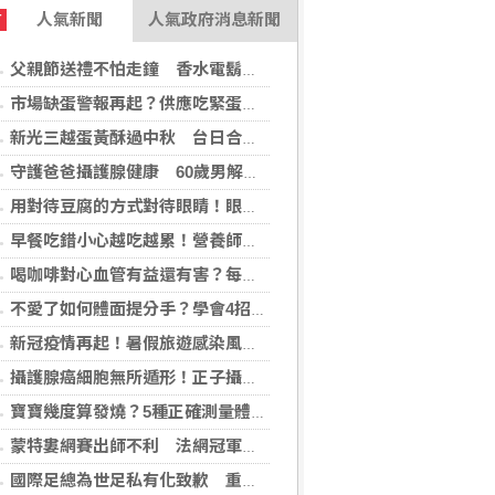
人氣新聞
人氣政府消息新聞
T
父親節送禮不怕走鐘 香水電鬍刀千年不敗
市場缺蛋警報再起？供應吃緊蛋價蠢蠢欲動
新光三越蛋黃酥過中秋 台日合作開發話題新品
守護爸爸攝護腺健康 60歲男解尿異常 靠PHI檢測及早揪出攝護腺癌
用對待豆腐的方式對待眼睛！眼科醫揭「4件事」絕不可以對眼睛做
早餐吃錯小心越吃越累！營養師點名3大NG組合：根本「台式安眠藥」
喝咖啡對心血管有益還有害？每日可以喝幾杯咖啡？美心臟協會一次解答
不愛了如何體面提分手？學會4招重新看待分手：道歉、挽留都沒必要
新冠疫情再起！暑假旅遊感染風險增 專家教你這樣做好防護
攝護腺癌細胞無所遁形！正子攝影掃描揪出攝護腺癌，精準定位助早期治療
寶寶幾度算發燒？5種正確測量體溫的方法：耳溫測量快、額溫快速便利
蒙特婁網賽出師不利 法網冠軍茲韋列夫輸荷蘭對手
國際足總為世足私有化致歉 重申力挺主席英凡提諾