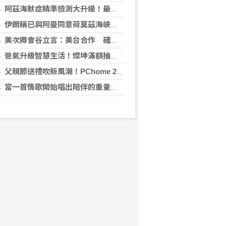
阿茲海默症精準檢測大升級！最新血液生物標記檢測，不再只能靠「猜」
伊朗稱已與阿曼同意荷莫茲海峽通行航道 海峽重開與否取決美國
美次卿會谷立言：美台合作 確保AI關鍵供應鏈安全
爸氣升級智慧生活！燦坤滿額抽折疊旗艦機、台灣大 3C 豪禮最低 0 元帶回家
父親節送禮吹新風潮！PChome 24h 購物揭男香 TOP5 與居家健身器材買氣翻倍
當一首情歌開始唱出陪伴的重量 《同甘共苦》唱的不只是愛情，更是人生最珍貴的承諾