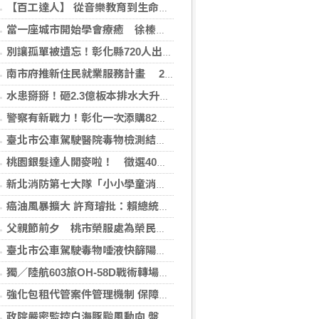
【百工達人】 從音樂教育到生命陪伴 黛玉老師以生命經驗打造共學平台
當一座城市開始學會療癒 徐榛蔚打造的不只是花蓮，而是未來城市的新典範
別讓孤單被遺忘！彰化縣720人出動尋找獨居長者
南市府推新住民就業服務計畫 29日辦理講座暨職場參訪
水患掰掰！砸2.3億板本排水大升級拚117年完工
警察有新戰力！彰化一次添購82輛警車機車
臺北市公車駕駛醫院毒物檢測結果陰性 市府秉持勿枉勿縱速查釐清
桃園銀髮達人開麥啦！ 徵選40位達人進社區
新北消防第七大隊「小小學童消防夏令營」 深耕消防防災及自救觀念
癌油風暴擴大 許育璿批：賴總統該拼食安不是拼政治
父親節前夕 桃市榮服處為榮民孟廣慧慶百歲壽誕
臺北市公車駕駛毒物唾液快篩陽性 市府秉持勿枉勿縱速查釐清
獨／陸航603旅OH-58D戰術轉場驗證戰力保存
強化包租代管案件管理機制 保障房東、房客權益 中央地方成立專案聯繫與諮詢服務窗口
政院嚴密監控白海豚颱風動向 盤點落實各項防救災整備 呼籲民眾注意颱風訊息避免進入山區海域登高災害危險區域