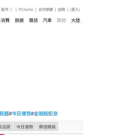
股市
PChome
合作媒體
說明
(登入)
消費
旅遊
雜誌
汽車
政府
大陸
民曆
#
今日運勢
#
金融股配息
氣品質
今日運勢
樂透開獎