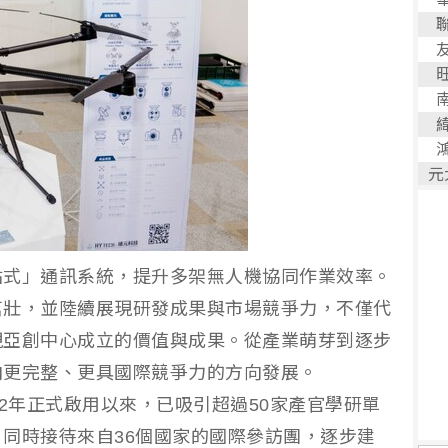
站式」通訊系統，提升多架無人機協同作業效率。
茁壯，並陸續展現研發成果與市場競爭力，不僅代
現亞創中心成立的價值與成果。從產業萌芽到逐步
向更完整、更具國際競爭力的方向發展。
22年正式啟用以來，已吸引超過50家產官學研單
同時接待來自36個國家的國際參訪團，逐步建