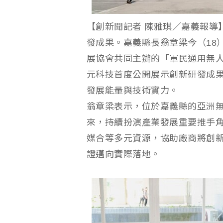
【創新聞記者 陳雅琪／嘉義報導
發成果。嘉義縣長翁章梁今（18
展協會共同主辦的「軍民通用無
元科技首度公開展示創新研發成
發展能量與技術實力。
翁章梁表示，位於嘉義縣的亞洲無
來，持續扮演產業發展重要推手
媒合等多元資源，協助廠商將創
證邁向實際落地。