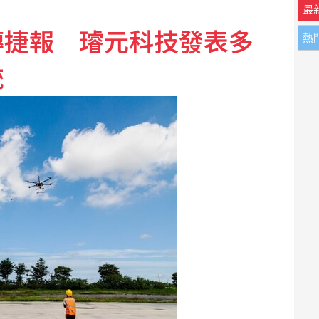
最
傳捷報 璿元科技發表多
熱
度封橋設3防線阻敵直衝中樞
統