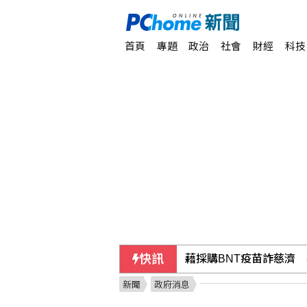
首頁
專題
政治
社會
財經
科技
快訊
藉採購BNT疫苗詐慈濟
新聞
政府消息
【獨家】新北市長選戰震