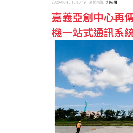
2026-06-18 15:10:49 新聞來源 :
創新聞
嘉義亞創中心再
漢光第2天 淡江大橋首
機一站式通訊系