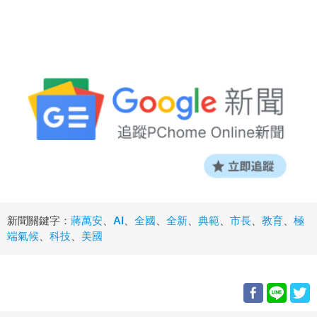
新聞關鍵字：
蔣萬安
、
AI
、
全國
、
全新
、
典範
、
市長
、
教育
、
極
端氣候
、
科技
、
美國