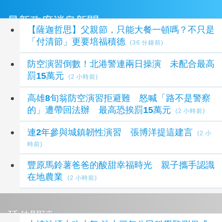
最新政府消息新聞
【薩迦哲思】父親節，只能大餐一頓嗎？不只是
「付清節」更要培福積德
(36 分鐘前)
防空演習倒數！北港警連兩日操演 未配合最高
罰15萬元
(2 小時前)
高雄8旬翁防空演習拒避難 怒喊「路不是警察
的」遭帶回法辦 最高恐挨罰15萬元
(2 小時前)
連2年參與城鎮韌性演習 張博洋提這建言
(2 小
時前)
豐原馬鈴薯爸爸的酸甜幸福時光 親子攜手認識
在地農業
(2 小時前)
延伸閱讀