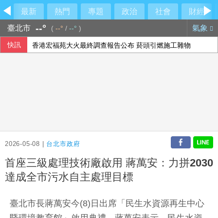
最新
熱門
專題
政治
社會
財經
--°
臺北市
氣象
(
--°
/
--°
)
快訊
香港宏福苑大火最終調查報告公布 菸頭引燃施工雜物
【中市長民調】江啟臣38.2%領先何欣純14.1% 各年齡層
時人：「蜘蛛人」湯姆霍蘭德與辛蒂亞已辦派對慶祝結婚
隊友罕見給援護 布雷克：告訴自己不要搞砸
2026-05-08 |
台北市政府
首座三級處理技術廠啟用 蔣萬安：力拼2030
達成全市污水自主處理目標
臺北市長蔣萬安今(8)日出席「民生水資源再生中心