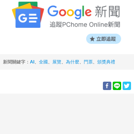
新聞關鍵字：
AI
、
全國
、
展覽
、
為什麼
、
門票
、
頒獎典禮