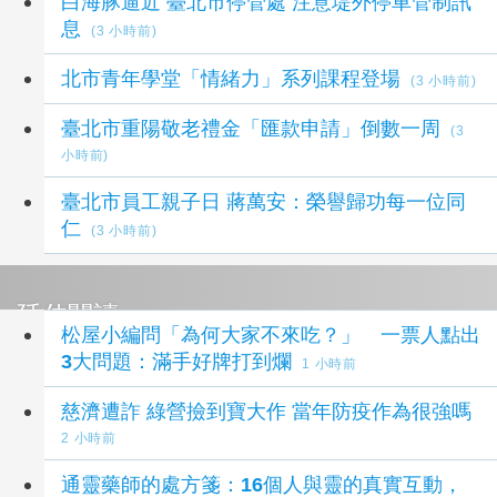
白海豚逼近 臺北市停管處 注意堤外停車管制訊
息
(3 小時前)
北市青年學堂「情緒力」系列課程登場
(3 小時前)
臺北市重陽敬老禮金「匯款申請」倒數一周
(3
小時前)
臺北市員工親子日 蔣萬安：榮譽歸功每一位同
仁
(3 小時前)
延伸閱讀
松屋小編問「為何大家不來吃？」 一票人點出
3大問題：滿手好牌打到爛
1 小時前
慈濟遭詐 綠營撿到寶大作 當年防疫作為很強嗎
2 小時前
通靈藥師的處方箋：16個人與靈的真實互動，