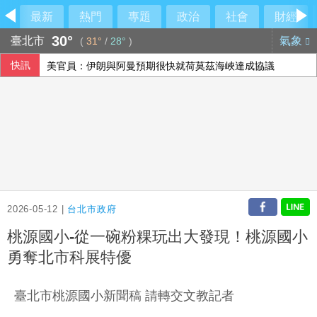
最新
熱門
專題
政治
社會
財經
30°
臺北市
氣象
(
31°
/
28°
)
快訊
美官員：伊朗與阿曼預期很快就荷莫茲海峽達成協議
2026-05-12 |
台北市政府
桃源國小-從一碗粉粿玩出大發現！桃源國小
勇奪北市科展特優
臺北市桃源國小新聞稿 請轉交文教記者