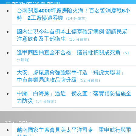
最新政府消息新聞
台南關廟4000坪廠房陷火海！百名警消鏖戰6小
時 2工廠慘遭吞噬
(14 分鐘前)
國內出現今年首例本土傷寒確定病例 籲請民眾
注意飲食及手部衛生
(15 分鐘前)
逢甲商圈抽查全不合格 議員批把關成死角
(51
分鐘前)
大安、虎尾農會強強聯手打造「飛虎大聯盟」
中市農業局助攻品牌升級
(52 分鐘前)
中颱「白海豚」逼近 侯友宜：落實預防措施全
力防災
(54 分鐘前)
延伸閱讀
越南國家主席會見美太平洋司令 重申航行與飛