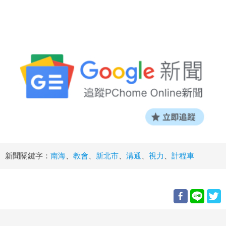
新聞關鍵字：
南海
、
教會
、
新北市
、
溝通
、
視力
、
計程車