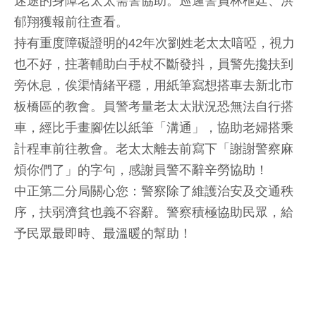
迷途的身障老太太需警協助。巡邏警員林枻廷、洪
郁翔獲報前往查看。
持有重度障礙證明的42年次劉姓老太太喑啞，視力
也不好，拄著輔助白手杖不斷發抖，員警先攙扶到
旁休息，俟渠情緒平穩，用紙筆寫想搭車去新北市
板橋區的教會。員警考量老太太狀況恐無法自行搭
車，經比手畫腳佐以紙筆「溝通」，協助老婦搭乘
計程車前往教會。老太太離去前寫下「謝謝警察麻
煩你們了」的字句，感謝員警不辭辛勞協助！
中正第二分局關心您：警察除了維護治安及交通秩
序，扶弱濟貧也義不容辭。警察積極協助民眾，給
予民眾最即時、最溫暖的幫助！