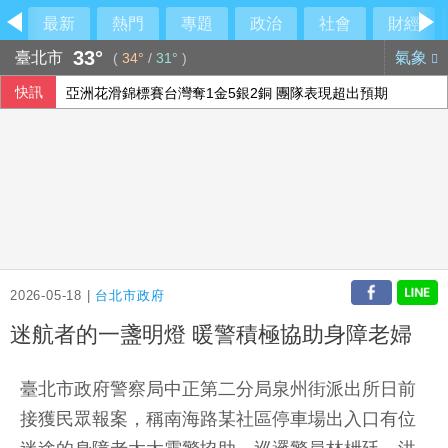
最新
熱門
專題
政治
社會
財經
33°
臺北市
氣象
(
34°
/
31°
)
快訊
亞洲花滑錦標賽台灣奪1金5銀2銅 團隊表現超出預期
法律諮詢掛蛋！綠營酸中市府忙「研究台南」
AI前景疑慮衝擊 日經指數收跌
文曄上半年每股盈餘13元創歷史新高 賺贏2025年全年
2026-05-18 |
台北市政府
迷航者的一盞明燈 暖警積極協助身障老婦
臺北市政府警察局中正第二分局泉州街派出所日前
接獲民眾報案，稱南海路某社區停車場出入口有位