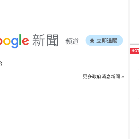
HO
合
更多政府消息新聞 »