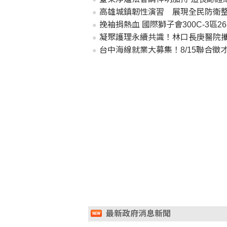
高雄城鎮韌性演習 展現全民防衛
挽袖捐熱血 國際獅子會300C-3區2
凝聚護理永續共識！林口長庚醫院
台中海線就業大募集！8/15聯合徵才
最新政府消息新聞