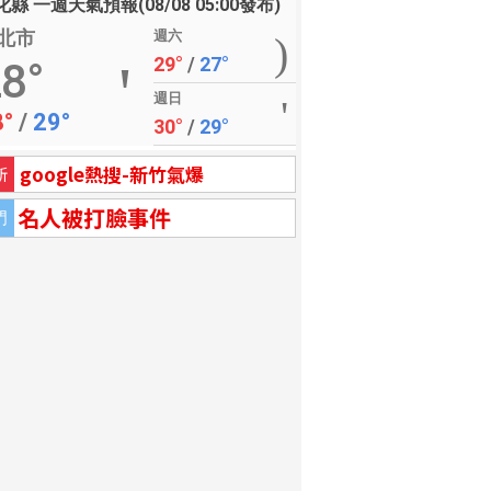
縣 一週天氣預報(08/08 05:00發布)
北市
週六
29°
/
27°
8°
週日
8°
/
29°
30°
/
29°
google熱搜-新竹氣爆
新
名人被打臉事件
門