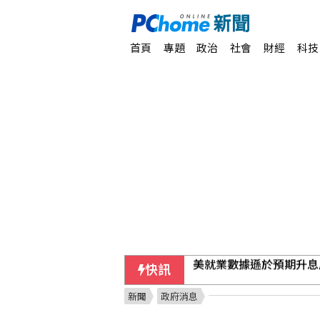
首頁
專題
政治
社會
財經
科技
快訊
市場衡量荷莫茲海峽談判
新聞
政府消息
美就業數據遜於預期升息