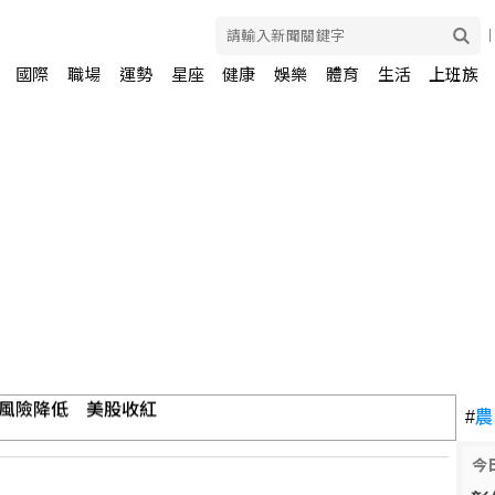
國際
職場
運勢
星座
健康
娛樂
體育
生活
上班族
和伊朗局勢 油價走高
#
農
今
風險降低 美股收紅