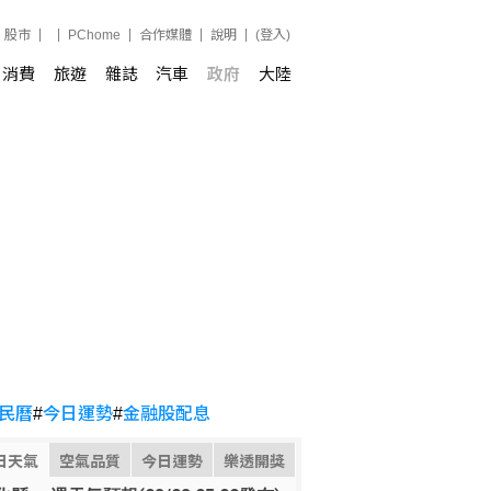
股市
PChome
合作媒體
說明
(登入)
消費
旅遊
雜誌
汽車
政府
大陸
民曆
#
今日運勢
#
金融股配息
日天氣
空氣品質
今日運勢
樂透開獎