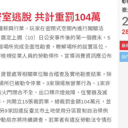
彰化
臺
室逃脫 共計重罰104萬
2
）是一種新興行業，玩家在密閉式空間內進行闖關活
2
選定上週（10）日公安事件後的第一個週末，5
最
34個場所完成全面性勘查，瞭解場所的設置區位、
時檢視從業人員的勞動條件、宣導消費資訊應公布
熱
、建管處等相關單位聯合稽查及實地勘查結果，除
場所已被勒令停業、3家現場無營業行為、1家非
防火門閉合不全、出口標示燈故障、住警器及滅
，共開立15張裁罰單，總裁罰金額104萬元，並
。另9家因違反臺北市土地使用分區管制自治條例
勞動局亦將持續調查，若業者有違反勞動法令情形