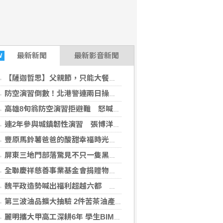
最新
新聞
最新影音新聞
W
【薩迦哲思】父親節，只能大餐一頓嗎？不只是「付清節」更要培福積德
防空演習倒數！北港警連兩日操演 未配合最高罰15萬元
高雄8旬翁防空演習拒避難 怒喊「路不是警察的」遭帶回法辦 最高恐挨罰15萬元
連2年參與城鎮韌性演習 張博洋提這建言
豐原馬鈴薯爸爸的酸甜幸福時光 親子攜手認識在地農業
屏東三地門部落驚見不只一隻黑熊出沒 林保署證實留下新鮮排遺與爪痕
全聯慶祥慈善事業基金會捐贈物資 張善政：讓愛心觸及更多需要的市民
魏平政造勢喊出福利超越六都 推薦同志介紹會泛藍基層實力再度凝聚
第三波油品擴大抽驗 2件苦茶油產品苯駢芘超標 前已要求預防性下架
麗明攜大甲高工深耕6年 學生BIM奪金創佳績