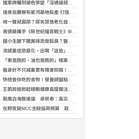
擋車牌曬到褪色慘變「沒遇過就好了」！崔始源親朝聖崩潰喊：記得常換照片
遠景烏蘭察布星河基地投產 打造吉瓦級AI基礎設施新模式
咳一聲就漏尿？尿失禁是老化自然現象？醫揭：不同尿失禁的治療方式
肯德基攜手《新世紀福音戰士》8/11霸脆覺醒 首度跨界台灣速食品牌！
國小生腋下飄異味恐是狐臭？醫：若伴青春期徵象應評估性早熟
流感重症恐惡化，出現「這些」症狀別再等！醫籲：別因非流感季就掉以輕心
「車是我的、油也是我的」睡車竟被收住宿費 官方一句話打臉飯店
瘦身針不只減重更有機會防癌！無糖尿病肥胖者使用GLP-1藥物 罹癌風險顯著下降
快檢查你吃的食物！營養師盤點「5大反式脂肪來源」跟你想的不同
王凱猝逝掀起睡眠健康高度關注！醫籲：最危險的不是熬夜，而是「這個」錯覺
颱風白海豚進逼 卓榮泰：高災害潛勢區加強預防性整備
在野質疑NCC主秘協商預算 政院：委員全出缺所致