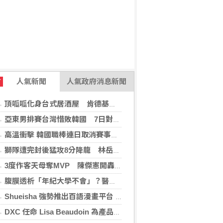
人氣新聞
人氣政府消息新聞
T
頂呱呱化身台式居酒屋 肯德基聯名EVA攻漫迷
亞東男排賽台灣惜敗韓國 7日對戰日本拚4強
高溫衝擊 韓國職棒連日取消賽事、11日起晚間7時開打
獅隊遭完封後猛攻8分降龍 林岳平：總是要發揮
3度作客天母奪MVP 陳傑憲開轟擊退雙殺心魔
腹膜透析「年紀大學不會」？醫：年齡並非限制 評估還要看3面向
Shueisha 強勢推出百語漫畫平台 MANGA MILLION 大舉進軍全球市場
DXC 任命 Lisa Beaudoin 為產品總監，以加速產品導向型增長