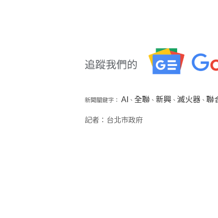
AI
全聯
新興
滅火器
聯
新聞關鍵字：
、
、
、
、
記者：台北市政府