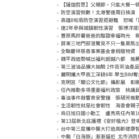
【薩迦哲思】父親節，只能大餐一
防空演習倒數！北港警連兩日操演 
高雄8旬翁防空演習拒避難 怒喊「
連2年參與城鎮韌性演習 張博洋提
豐原馬鈴薯爸爸的酸甜幸福時光 
屏東三地門部落驚見不只一隻黑熊
全聯慶祥慈善事業基金會捐贈物資
魏平政造勢喊出福利超越六都 推
第三波油品擴大抽驗 2件苦茶油產
麗明攜大甲高工深耕6年 學生BIM
克明宮「關公文化節」攝影展 彰顯
任內推動多項重要福利政策 桃議
毒油事件敲響食安警鐘 張碩芳推
生活韌性就是社會韌性 海委會親
烏日旭日國小動工 盧秀燕任內第1
第13屆新北庇護禮《安好植光》登
台中第三度攜中醫大打造高齡健康
中颱「白海豚」漸漸逼近 北市消防