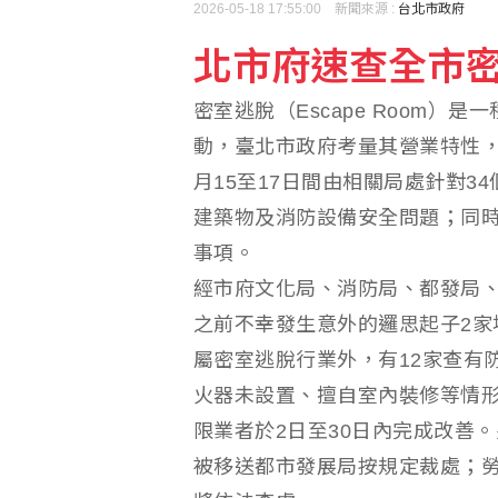
2026-05-18 17:55:00 新聞來源 :
台北市政府
北市府速查全市密
密室逃脫（Escape Room
動，臺北市政府考量其營業特性，
月15至17日間由相關局處針對
建築物及消防設備安全問題；同
事項。
經市府文化局、消防局、都發局
之前不幸發生意外的邏思起子2家
屬密室逃脫行業外，有12家查有
火器未設置、擅自室內裝修等情形
限業者於2日至30日內完成改善
被移送都市發展局按規定裁處；