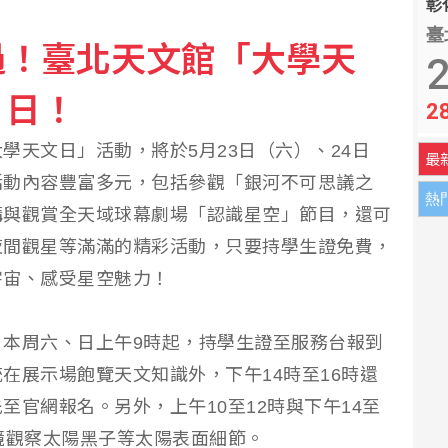
彰化
臺
過！臺北天文館「大學天
8元 搶攻AI行銷商機
2
、日！
2
擊 極端天候衝擊社會生活
學天文日」活動，將於5月23日（六）、24日
最
活動內容豐富多元，包括參觀「銀河不可思議之
熱
講與觀賞全天域球幕劇場「認識星空」節目，還可
夜間觀星等滿滿的精彩活動，只要持學生證免費，
宇宙、感受星空魅力！
本周六、日上午9時起，持學生證至服務台報到
在展示場飽覽天文知識外，下午14時至16時還
至官網報名。另外，上午10至12時與下午14至
鏡觀察太陽黑子等太陽表面細節。