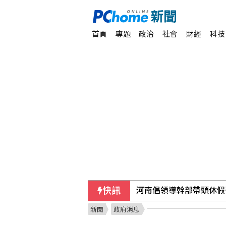
首頁
專題
政治
社會
財經
科技
快訊
河南倡領導幹部帶頭休假
新聞
政府消息
美國7月非農就業意外減少