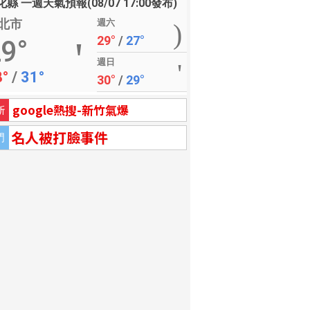
縣 一週天氣預報(08/07 17:00發布)
北市
週六
29°
/
27°
9°
週日
8°
/
31°
30°
/
29°
google熱搜-新竹氣爆
新
名人被打臉事件
門