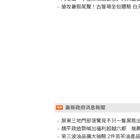
搶攻暑假尾聲！古獵場全包體驗 白
最新政府消息新聞
屏東三地門部落驚見不只一隻黑熊
魏平政造勢喊出福利超越六都 推
第三波油品擴大抽驗 2件苦茶油產