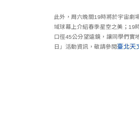
此外，周六晚間19時將於宇宙劇
域球幕上介紹春季星空之美；19
口徑45公分望遠鏡，讓同學們實
臺北天
日」活動資訊，敬請參閱