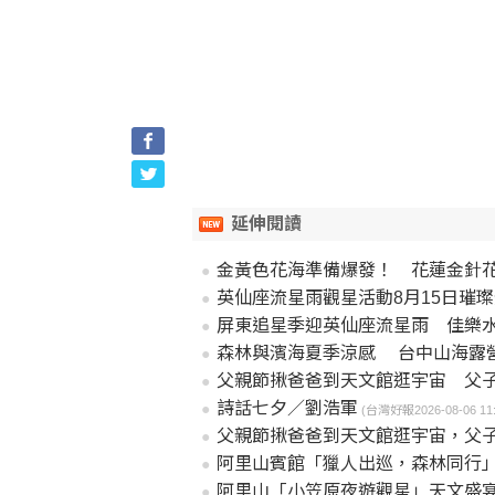
延伸閱讀
金黃色花海準備爆發！ 花蓮金針花
英仙座流星雨觀星活動8月15日璀
屏東追星季迎英仙座流星雨 佳樂
森林與濱海夏季涼感 台中山海露
父親節揪爸爸到天文館逛宇宙 父
詩話七夕／劉浩軍
(台灣好報2026-08-06 11:
父親節揪爸爸到天文館逛宇宙，父
阿里山賓館「獵人出巡，森林同行」
阿里山「小笠原夜遊觀星」天文盛宴英仙