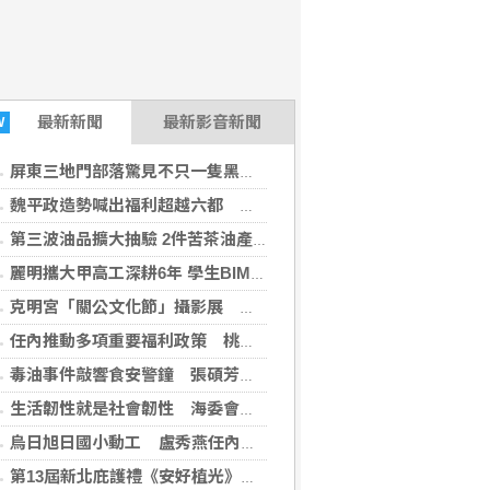
最新
新聞
最新影音新聞
W
屏東三地門部落驚見不只一隻黑熊出沒 林保署證實留下新鮮排遺與爪痕
魏平政造勢喊出福利超越六都 推薦同志介紹會泛藍基層實力再度凝聚
第三波油品擴大抽驗 2件苦茶油產品苯駢芘超標 前已要求預防性下架
麗明攜大甲高工深耕6年 學生BIM奪金創佳績
克明宮「關公文化節」攝影展 彰顯南投13鄉鎮市之美
任內推動多項重要福利政策 桃議員謝美英肯定市民對「善政」有感
毒油事件敲響食安警鐘 張碩芳推動「校園食安官」與「提高吹哨者獎金」落實防線
生活韌性就是社會韌性 海委會親子日結合演習進行
烏日旭日國小動工 盧秀燕任內第10所新校啟建
第13屆新北庇護禮《安好植光》登場 微型水泥盆植栽 可食又暖心療癒