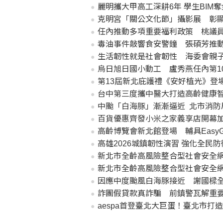
麗明攜大甲高工深耕6年 學生BIM
克明宮「關公文化節」攝影展 彰顯
任內推動多項重要福利政策 桃議
毒油事件敲響食安警鐘 張碩芳推
生活韌性就是社會韌性 海委會親
烏日旭日國小動工 盧秀燕任內第1
第13屆新北庇護禮《安好植光》登
台中第三度攜中醫大打造高齡健康
中颱「白海豚」漸漸逼近 北市消防
百貨優惠齊發小米之家義享店開幕加
高齡博覽會新北館登場 輔具Easy
高雄2026城鎮韌性演習 強化全民
新北市全齡高風險整合型社會安全
新北市全齡高風險整合型社會安全
因應中度颱風白海豚接近 謝國樑
詐團假貸款真詐騙 前鎮警瓦解重
aespa首登臺北大巨蛋！臺北市打