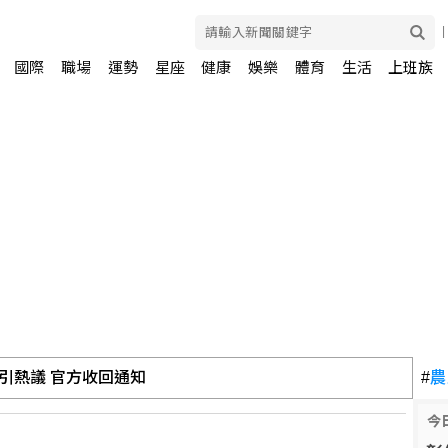
國際
職場
運勢
星座
健康
娛樂
體育
生活
上班族
引熱議 官方收回通知
#
農
今
2.3萬人 失業率降至4.1%