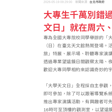
2026-05-19 09:29:00 新聞來源 :
台北市政府
大專生千萬別錯
綠界上半年每股盈餘1.0
文日」就在周六
巴西南部「炸彈氣旋」襲
專為全國大專院校同學舉辦的「大
（日）在臺北天文館熱鬧登場。
旅」特展、展示場、聆聽專家演
透過專業望遠鏡日間觀察太陽、
歡迎大專同學相約來認識奇妙的
「大學天文日」全程採自主參觀，
即可參加，除了可以跟著導覽系統
推出專家演講活動，有興趣者可先
16時可至頂樓的觀測室，以望遠