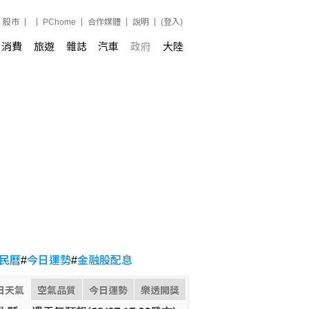
股市
PChome
合作媒體
說明
(登入)
消費
旅遊
雜誌
汽車
政府
大陸
民曆
#
今日運勢
#
金融股配息
日天氣
空氣品質
今日運勢
樂透開獎