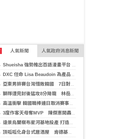
人氣新聞
人氣政府消息新聞
T
Shueisha 強勢推出百語漫畫平台 MANGA MILLION 大舉進軍全球市場
DXC 任命 Lisa Beaudoin 為產品總監，以加速產品導向型增長
亞東男排賽台灣惜敗韓國 7日對戰日本拚4強
獅隊遭完封後猛攻8分降龍 林岳平：總是要發揮
高溫衝擊 韓國職棒連日取消賽事、11日起晚間7時開打
3度作客天母奪MVP 陳傑憲開轟擊退雙殺心魔
遠景烏蘭察布星河基地投產 打造吉瓦級AI基礎設施新模式
頂呱呱化身台式居酒屋 肯德基聯名EVA攻漫迷