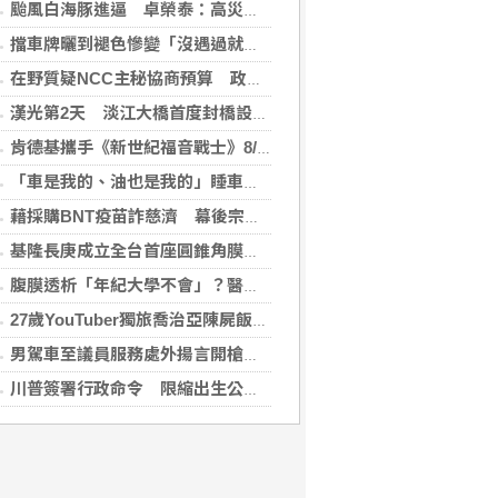
颱風白海豚進逼 卓榮泰：高災害潛勢區加強預防性整備
擋車牌曬到褪色慘變「沒遇過就好了」！崔始源親朝聖崩潰喊：記得常換照片
在野質疑NCC主秘協商預算 政院：委員全出缺所致
漢光第2天 淡江大橋首度封橋設3防線阻敵直衝中樞
肯德基攜手《新世紀福音戰士》8/11霸脆覺醒 首度跨界台灣速食品牌！
「車是我的、油也是我的」睡車竟被收住宿費 官方一句話打臉飯店
藉採購BNT疫苗詐慈濟 幕後宗教團體夫婦接押禁見
基隆長庚成立全台首座圓錐角膜中心 守護國人視力健康
腹膜透析「年紀大學不會」？醫：年齡並非限制 評估還要看3面向
27歲YouTuber獨旅喬治亞陳屍飯店 法醫揭死因「未排除中毒可能」
男駕車至議員服務處外揚言開槍 台中警逮人法辦
川普簽署行政命令 限縮出生公民權並禁生育旅遊
(台灣好報2026-08-04 19:29:47)