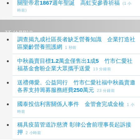
關聖帝君1867週年聖誕 高虹安參香祈福
(1 小
時前)
延伸閱讀
調查揭九成社區長者缺乏營養知識 企業打造社
區樂齡營養照護網
1 秒前
中秋義賣目標1.2萬盒僅售出1成5 竹市仁愛社
福基金會盼企業大眾攜手送愛
13 分鐘前
送禮傳愛、公益同行 竹市仁愛社福中秋義賣邀
各界支持籌募服務經費250萬元
23 分鐘前
國泰投信利害關係人事件 金管會完成金檢
1 小
時前
稱具疫苗管道詐慈濟 彰律公會前理事長起訴接
押
2 小時前