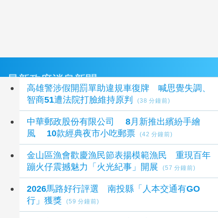
最新政府消息新聞
高雄警涉假開罰單助違規車復牌 喊思覺失調、
智商51遭法院打臉維持原判
(38 分鐘前)
中華郵政股份有限公司 8月新推出繽紛手繪
風 10款經典夜市小吃郵票
(42 分鐘前)
金山區漁會歡慶漁民節表揚模範漁民 重現百年
蹦火仔震撼魅力「火光紀事」開展
(57 分鐘前)
2026馬路好行評選 南投縣「人本交通有GO
行」獲獎
(59 分鐘前)