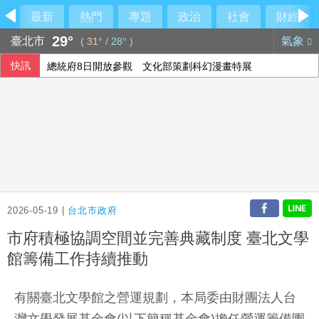
最新
熱門
專題
政治
社會
財經
29°
臺北市
氣象
(
31°
/
28°
)
快訊
總統府8日開放參觀 文化部策劃科幻漫畫特展
中磊前7月營收創同期新高 年增逾5成
颱風白海豚預計9至10日自浙閩沿海登陸中國
外野助殺王連霸中 郭天信喊話挑戰生涯百助殺
2026-05-19 |
台北市政府
市府積極協調空間並完善典藏制度 臺北文學
館籌備工作持續推動
有關臺北文學館之營運規劃，本局委由財團法人台