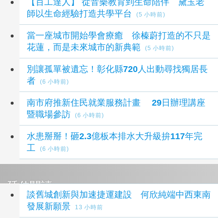
【百工達人】 從音樂教育到生命陪伴 黛玉老
師以生命經驗打造共學平台
(5 小時前)
當一座城市開始學會療癒 徐榛蔚打造的不只是
花蓮，而是未來城市的新典範
(5 小時前)
別讓孤單被遺忘！彰化縣720人出動尋找獨居長
者
(6 小時前)
南市府推新住民就業服務計畫 29日辦理講座
暨職場參訪
(6 小時前)
水患掰掰！砸2.3億板本排水大升級拚117年完
工
(6 小時前)
延伸閱讀
談舊城創新與加速捷運建設 何欣純端中西東南
發展新願景
13 小時前