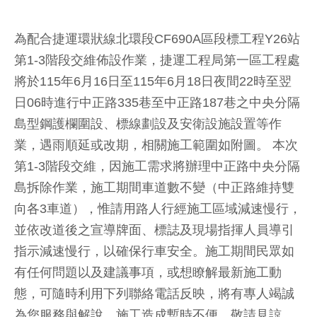
為配合捷運環狀線北環段CF690A區段標工程Y26站
第1-3階段交維佈設作業，捷運工程局第一區工程處
將於115年6月16日至115年6月18日夜間22時至翌
日06時進行中正路335巷至中正路187巷之中央分隔
島型鋼護欄圍設、標線劃設及安衛設施設置等作
業，遇雨順延或改期，相關施工範圍如附圖。 本次
第1-3階段交維，因施工需求將辦理中正路中央分隔
島拆除作業，施工期間車道數不變（中正路維持雙
向各3車道），惟請用路人行經施工區域減速慢行，
並依改道後之宣導牌面、標誌及現場指揮人員導引
指示減速慢行，以確保行車安全。施工期間民眾如
有任何問題以及建議事項，或想瞭解最新施工動
態，可隨時利用下列聯絡電話反映，將有專人竭誠
為您服務與解說，施工造成暫時不便，敬請見諒。