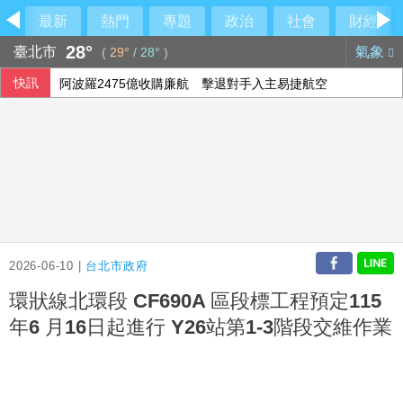
最新
熱門
專題
政治
社會
財經
28°
臺北市
氣象
(
29°
/
28°
)
快訊
阿波羅2475億收購廉航 擊退對手入主易捷航空
投資人評估企業財報 歐股互有漲跌
西班牙飛地移民危機 官員促歐盟用籌碼確保摩洛哥配合
2026-06-10 |
台北市政府
環狀線北環段 CF690A 區段標工程預定115
年6 月16日起進行 Y26站第1-3階段交維作業