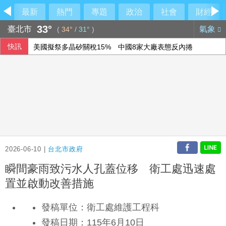
最新
熱門
專題
政治
社會
財經
33°
臺北市
氣象
(
34°
/
31°
)
快訊
美國擬祭多晶矽關稅15% 中國8家大廠表態反內捲
農水署活動喊「黃世杰凍蒜」 他舉報賄選
採購疫苗遭詐 慈濟委任律師：不排除民事訴訟求償
石崇良、姜至剛真請辭？莊瑞雄一句震撼回應
2026-06-10 |
台北市政府
瞬間豪雨致污水人孔蓋位移 衛工處迅速處
置並啟動改善措施
發稿單位：衛工處維護工程科
發稿日期：115年6月10日