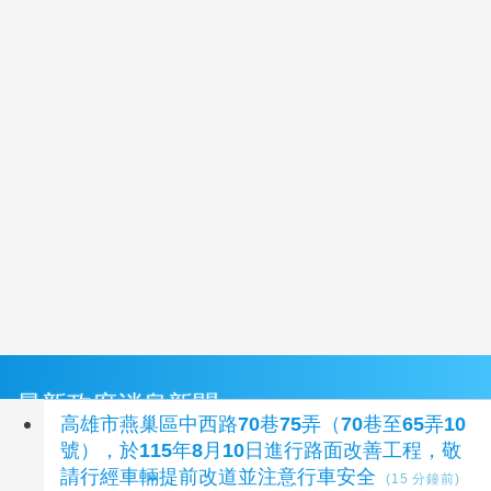
最新政府消息新聞
高雄市燕巢區中西路70巷75弄（70巷至65弄10
號），於115年8月10日進行路面改善工程，敬
請行經車輛提前改道並注意行車安全
(15 分鐘前)