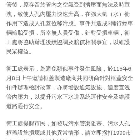
管後，原存留於管內之空氣受到擠壓而無法及時宣
洩，致使人孔內壓力快速升高，在強大氣（水）衝
作用下造成人孔蓋位移滑脫。事件共造成3輛行經車
輛輪胎受損，所幸無人員受傷，針對受損車輛，衛
工處將協助辦理後續協調及賠償相關事宜，以維護
民眾權益。
衛工處表示，為避免類似事件發生風險，於115年6
月8日上午邀請框蓋製造廠商共同研商針對框蓋安全
扣件辦理檢討改善，亦將增設通氣設施，適度宣洩
管內壓力，以提升污水下水道系統運作安全及維護
道路通行安全。
衛工處提醒市民，如發現污水管渠阻塞、污水人孔
框蓋設施損壞或其他異常情形，請立即撥打1999市