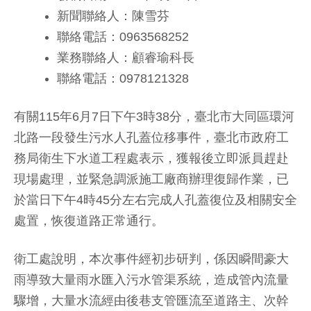
新聞聯絡人：陳雪芬
聯絡電話：0963568252
業務聯絡人：顧睿瑜科長
聯絡電話：0978121328
有關115年6月7日下午3時38分，臺北市大同區環河
北路一段發生污水人孔蓋位移事件，臺北市政府工
務局衛生下水道工程處表示，獲報後立即派員趕赴
現場處理，並緊急調派施工廠商辦理復歸作業，已
於當日下午4時45分左右完成人孔蓋復位及相關安全
處置，恢復道路正常通行。
衛工處說明，本次事件經初步研判，係因瞬間豪大
雨導致大量雨水匯入污水管渠系統，造成管內流量
驟增，大量水流經由後巷支管匯流至道路主、次幹