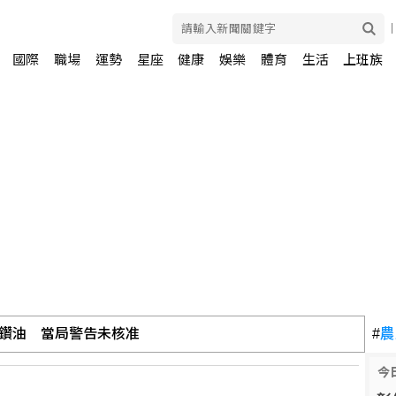
國際
職場
運勢
星座
健康
娛樂
體育
生活
上班族
鑽油 當局警告未核准
#
農
今