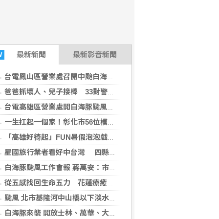
最新
新聞
最新影音新聞
W
台電鳳山區營業處召開中颱白海豚整備會議
爸爸抓壞人、兒子接棒 33對警界父子暖心同框
台電高雄區營業處開白海豚颱風災害整備會議
一生扛起一個家！彰化市56位模範父親獲表揚
「高雄好徛起」FUN暑假泡泡戲水樂園開張囉
星國旅行業者看好中台灣 四縣市攜手拓展國際旅遊商機
白海豚颱風工作會報 蔣萬安：市府團隊嚴陣以待
從五感找回生命五力 花蓮療癒之境重新定義旅行
颱風 北市基隆河中山橋以下淡水河沿線只出不進
白海豚來襲 開放士林、萬華、大同區部分疏散門周邊紅黃線停車