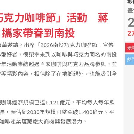
彰化
臺
投巧克力咖啡節」活動 蔣
2
、攜家帶眷到南投
2
淑華邀請，出席「2026南投巧克力咖啡節」宣傳
最
啡愛好者，很榮幸來到以咖啡與巧克力聞名的南投
熱
今年活動集結超過百家咖啡與巧克力品牌參與，並
秀等精彩內容，相信除了在地鄉親外，也能吸引全
咖啡經濟規模已達1,121億元，平均每人每年飲
，預估到2030年規模可望突破1,400億元、平
示咖啡產業蘊藏龐大商機與發展潛力。