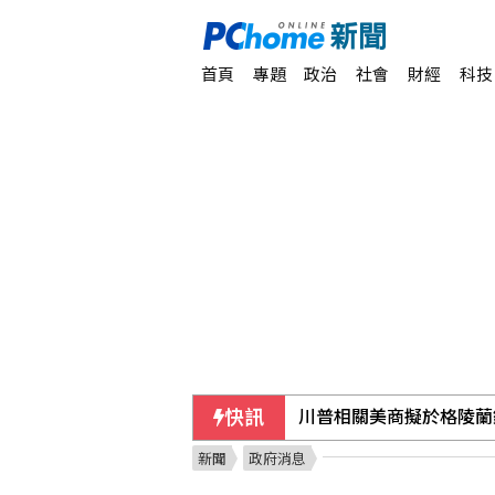
首頁
專題
政治
社會
財經
科技
快訊
川普相關美商擬於格陵蘭
新聞
政府消息