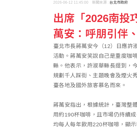
2026-06-12 11:45:00 新聞來源 :
台北市政府
出席「2026南
萬安：呼朋引伴
臺北市長蔣萬安今（12）日應許
活動。蔣萬安笑說自己是重度咖
縣。他表示，許淑華縣長提到，
規劃千人踩街、主題晚會及煙火
臺各地及國外旅客慕名而來。
蔣萬安指出，根據統計，臺灣整體
用約190杯咖啡，且市場仍持續成長
均每人每年飲用220杯咖啡，顯