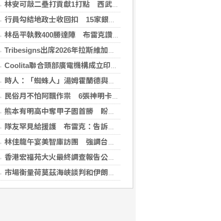
林安可敲二壘打貢獻1打點 西武仍不敵軟銀火力
行員勾結地政士收回扣 15家銀行60多人涉案
林岳平執教400勝達陣 布雷克讚獲球員愛戴
Tribesigns出席2026年拉斯維加斯家具展，擴大與美國領先家居零售商的合作
Coolita聯合頭部廣電機構成立印尼首個FAST媒體聯盟
時人：「蜘蛛人」湯姆霍蘭德與辛蒂亞已辦派對慶祝結婚
民俗月不怕阿飄作祟 6張神明卡護佑平安
熊本有明高中奪甲子園首勝 盼為震災故鄉送希望
隊友罕見給援護 布雷克：告訴自己不要搞砸
林佳龍午宴美智庫訪團 強調台灣是不可或缺夥伴
香港宏福苑大火最終調查報告公布 菸頭引燃施工雜物
市場衡量荷莫茲海峽談判和伊朗局勢 油價走高