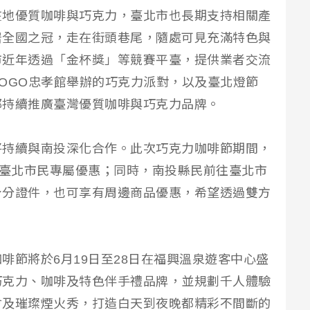
在地優質咖啡與巧克力，臺北市也長期支持相關產
居全國之冠，走在街頭巷尾，隨處可見充滿特色與
市近年透過「金杯獎」等競賽平臺，提供業者交流
OGO忠孝館舉辦的巧克力派對，以及臺北燈節
都持續推廣臺灣優質咖啡與巧克力品牌。
將持續與南投深化合作。此次巧克力咖啡節期間，
名臺北市民專屬優惠；同時，南投縣民前往臺北市
身分證件，也可享有周邊商品優惠，希望透過雙方
啡節將於6月19日至28日在福興溫泉遊客中心盛
巧克力、咖啡及特色伴手禮品牌，並規劃千人體驗
會及璀璨煙火秀，打造白天到夜晚都精彩不間斷的