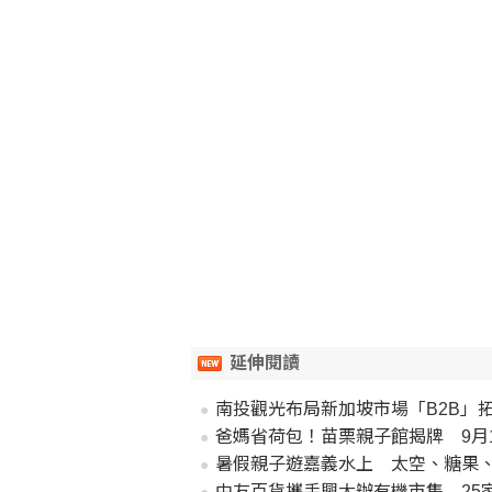
延伸閱讀
南投觀光布局新加坡市場「B2B」
爸媽省荷包！苗栗親子館揭牌 9月
暑假親子遊嘉義水上 太空、糖果
中友百貨攜手興大辦有機市集 25