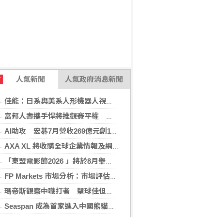
人氣新聞
人氣政府消息新聞
T
佳能：日系與美系人形機器人視覺模組 下半年出貨
富邦人壽攜手悍將推觀賽平權 邀身障、親子看球
AI助攻 宏碁7月營收269億元創13年同期新高
AXA XL 將收購全球企業情報及網絡安全顧問公司 S-RM
「東盟電影節2026 」將於8月舉行 歷來最大規模 以電影連繫文化交流
FP Markets 市場分析：市場評估下一步走勢，日圓再臨十字路口
瑪帝斯觀察中職打者 擊球佳但長打少「閃掉就好」
Seaspan 成為首家進入中國熊貓債券市場的國際船東及營運商