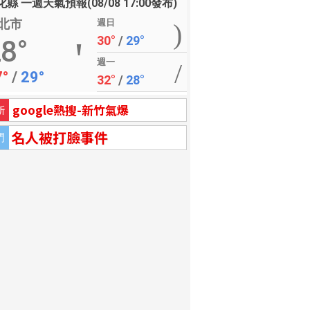
縣 一週天氣預報(08/08 17:00發布)
北市
週日
30°
/
29°
8°
週一
7°
/
29°
32°
/
28°
google熱搜-新竹氣爆
新
名人被打臉事件
門