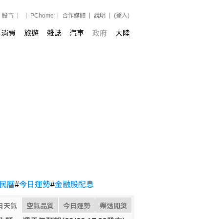
股市
PChome
合作媒體
說明
(登入)
消費
旅遊
雜誌
汽車
政府
大陸
民曆
#
今日運勢
#
金融股配息
日天氣
空氣品質
今日運勢
樂透開獎