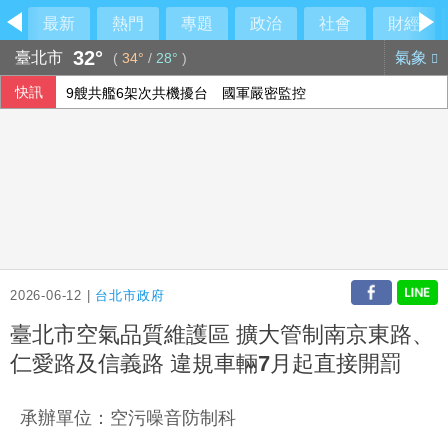
最新
熱門
專題
政治
社會
財經
32°
臺北市
氣象
(
34°
/
28°
)
快訊
9艘共艦6架次共機擾台 國軍嚴密監控
台股早盤一度跌近300點、台積電跌25元
FBI與中俄合作打擊跨國犯罪 美反情報圈憂國安隱患
侯友宜交棒一尊關公給李四川 背後故事曝光
2026-06-12 |
台北市政府
臺北市空氣品質維護區 擴大管制南京東路、
仁愛路及信義路 違規車輛7月起直接開罰
承辦單位：空污噪音防制科