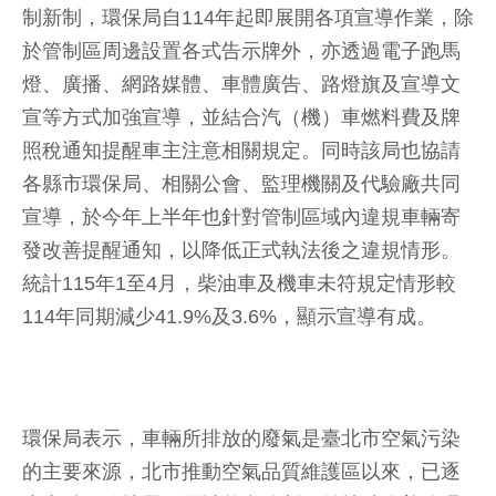
制新制，環保局自114年起即展開各項宣導作業，除
於管制區周邊設置各式告示牌外，亦透過電子跑馬
燈、廣播、網路媒體、車體廣告、路燈旗及宣導文
宣等方式加強宣導，並結合汽（機）車燃料費及牌
照稅通知提醒車主注意相關規定。同時該局也協請
各縣市環保局、相關公會、監理機關及代驗廠共同
宣導，於今年上半年也針對管制區域內違規車輛寄
發改善提醒通知，以降低正式執法後之違規情形。
統計115年1至4月，柴油車及機車未符規定情形較
114年同期減少41.9%及3.6%，顯示宣導有成。
環保局表示，車輛所排放的廢氣是臺北市空氣污染
的主要來源，北市推動空氣品質維護區以來，已逐