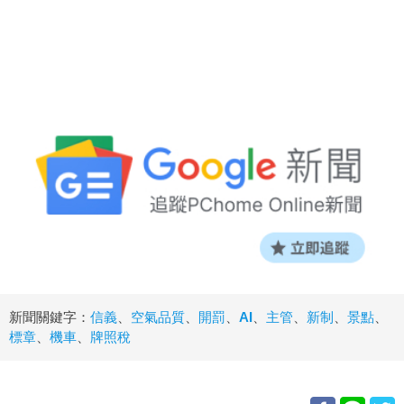
新聞關鍵字：
信義
、
空氣品質
、
開罰
、
AI
、
主管
、
新制
、
景點
、
標章
、
機車
、
牌照稅