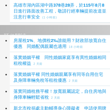
高雄市湖內區湖中路378巷28弄，於115年8月8
日進行路面改善工程，敬請行經車輛提前改道並
注意行車安全
(1 小時前)
延伸閱讀
房屋稅1%、地價稅2‰誰能用？財政部放寬自住
優惠 同婚配偶親屬也適用
18 小時前
落實婚姻平權 同性婚姻家庭享有異性婚姻相同
租稅權益
2 天前
落實婚姻平權 同性婚姻親屬享有同等自用住宅
及身障車輛免稅等租稅優惠
2 天前
落實同婚稅務平權！放寬親屬認定，自住房地與
身障車輛輕鬆省稅
2 天前
新北市稅捐處主動輔導身心障礙者 申請使用牌