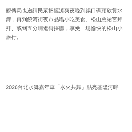
觀傳局也邀請民眾把握涼爽夜晚到錫口碼頭欣賞水
舞，再到饒河街夜市品嚐小吃美食、松山慈祐宮拜
拜、或到五分埔逛街採購，享受一場愉快的松山小
旅行。
2026台北水舞嘉年華「水火共舞」點亮基隆河畔