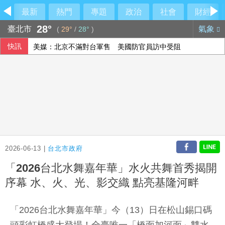
最新
熱門
專題
政治
社會
財經
28°
臺北市
氣象
(
29°
/
28°
)
快訊
美媒：北京不滿對台軍售 美國防官員訪中受阻
美公布就業報告前夕 美股多收黑
伊朗擬禁美以船隻過海峽 國際油價大漲逾3美元
2026-06-13 |
台北市政府
「2026台北水舞嘉年華」水火共舞首秀揭開
序幕 水、火、光、影交織 點亮基隆河畔
「2026台北水舞嘉年華」今（13）日在松山錫口碼