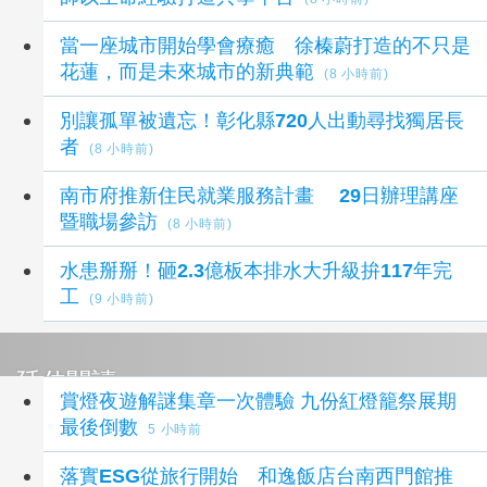
當一座城市開始學會療癒 徐榛蔚打造的不只是
花蓮，而是未來城市的新典範
(8 小時前)
別讓孤單被遺忘！彰化縣720人出動尋找獨居長
者
(8 小時前)
南市府推新住民就業服務計畫 29日辦理講座
暨職場參訪
(8 小時前)
水患掰掰！砸2.3億板本排水大升級拚117年完
工
(9 小時前)
延伸閱讀
賞燈夜遊解謎集章一次體驗 九份紅燈籠祭展期
最後倒數
5 小時前
落實ESG從旅行開始 和逸飯店台南西門館推