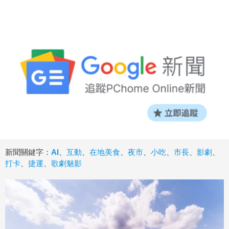
新聞關鍵字：
AI
、
互動
、
在地美食
、
夜市
、
小吃
、
市長
、
影劇
、
打卡
、
捷運
、
歌劇魅影