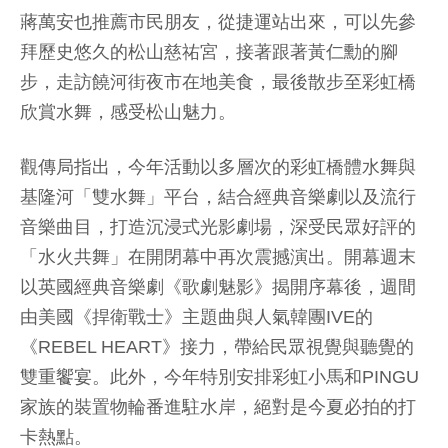
蔣萬安也推薦市民朋友，從捷運站出來，可以先參
拜歷史悠久的松山慈祐宮，接著跟著黃仁勳的腳
步，走訪饒河街夜市在地美食，最後散步至彩虹橋
欣賞水舞，感受松山魅力。
觀傳局指出，今年活動以多層次的彩虹橋體水舞與
基隆河「雙水舞」平台，結合經典音樂劇以及流行
音樂曲目，打造沉浸式光影劇場，深受民眾好評的
「水火共舞」在開閉幕中再次震撼演出。開幕週末
以英國經典音樂劇《歌劇魅影》揭開序幕後，週間
由美國《捍衛戰士》主題曲與人氣韓團IVE的
《REBEL HEART》接力，帶給民眾視覺與聽覺的
雙重饗宴。此外，今年特別安排彩虹小馬和PINGU
家族的裝置物輪番進駐水岸，絕對是今夏必拍的打
卡熱點。