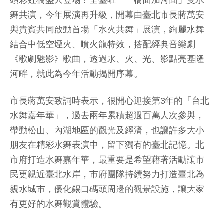
頭彩虹橋盛大登場！全臺唯一「橋面加河面」雙水
舞共演，今年展演再升級，開幕由臺北市長蔣萬安
與貴賓共同啟動首場「水火共舞」展演，絢麗水舞
結合中低空煙火、噴火龍特效，搭配經典音樂劇
《歌劇魅影》歌曲，透過水、火、光、影點亮基隆
河畔，就此為今年活動揭開序幕。
市長蔣萬安致詞時表示，很開心迎接第3年的「台北
水舞嘉年華」，過去兩年累積超過百萬人次參與，
帶動松山、內湖地區的觀光及經濟，也讓許多大小
朋友在精彩水舞表演中，留下獨有的臺北記憶。北
市府打造水舞嘉年華，最重要是希望藉著活動讓市
民更親近臺北水岸，市府團隊持續努力打造臺北為
親水城市，優化錫口碼頭周邊的觀景設施，讓大家
有更好的水舞觀賞體驗。