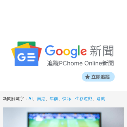
新聞關鍵字：
AI
、
南港
、
年前
、
快篩
、
生存遊戲
、
遊戲