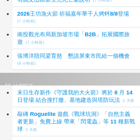
(7 小時前)
2026王功漁火節 祈福嘉年華千人烤蚵8/8登場
(7 小時前)
南投觀光布局新加坡市場「B2B」拓展國際旅
遊
(7 小時前)
張博洋陪同梁育慈 懇請屏東市民給一個機會
(8 小時前)
延伸閱讀
末日生存新作《守護我的大火箭》將於 8 月 14
日登場 結合搜打撤、基地建造與塔防玩法
2 天前
敲磚 Roguelite 遊戲《戰球坑洞》「自然主義
者更新」免費上線 帶來「閃電蟲」等 11 種新戰
球
2 天前