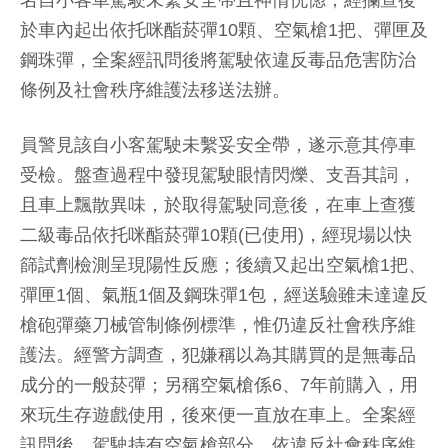
名自小客車駕駛未繫安全帶且神情恍惚，經攔查後
於車內起出依托咪酯菸彈10顆、空氣槍1把、彈匣及
鋼珠彈，全案經訊問後將駕駛依違反毒品危害防治
條例及社會秩序維護法移送法辦。
員警見該自小客駕駛未繫妥安全帶，遂示意其停車
受檢。盤查過程中發現駕駛眼情閃爍、支吾其詞，
且車上飄散異味，於取得駕駛同意後，在車上查獲
二級毒品依托咪酯菸彈10顆(已使用)，經現場以快
篩試劑檢測呈現陽性反應；後續又起出空氣槍1把、
彈匣1個、氣瓶1個及鋼珠彈1包，經送驗雖未達違反
槍砲彈藥刀械管制條例標準，惟仍違反社會秩序維
護法。經警方調查，犯嫌稱以為其購買的是無毒品
成分的一般菸彈；另稱空氣槍係6、7年前購入，用
來玩生存遊戲使用，後來便一直放在車上。全案經
訊問後，駕駛持有空氣槍部分，依違反社會秩序維