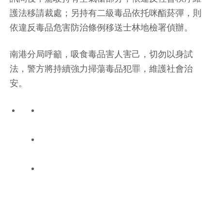
護法移請裁處；另持有二級毒品依托咪酯菸彈，則
依違反毒品危害防治條例移送士林地檢署偵辦。
南港分局呼籲，吸食毒品害人害己，切勿以身試
法，警方將持續強力掃蕩毒品犯罪，維護社會治
安。