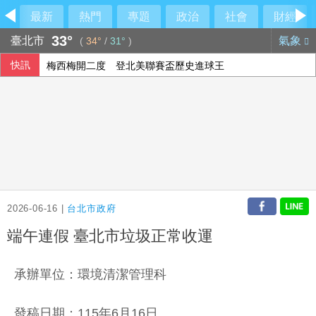
最新
熱門
專題
政治
社會
財經
33°
臺北市
氣象
(
34°
/
31°
)
快訊
梅西梅開二度 登北美聯賽盃歷史進球王
癌症治療副作用別傻傻忍耐！中醫個人化體質調理 助癌友緩
美分析師：記憶體類股長線敘事未變 台灣為關鍵一環
法律諮詢掛蛋！綠營酸中市府忙「研究台南」
2026-06-16 |
台北市政府
端午連假 臺北市垃圾正常收運
承辦單位：環境清潔管理科
發稿日期：115年6月16日