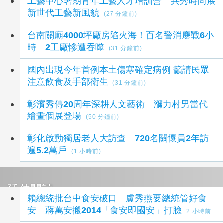
工藝中心暑期青年工藝人才培訓營 共秀時尚展
新世代工藝新風貌
(27 分鐘前)
台南關廟4000坪廠房陷火海！百名警消鏖戰6小
時 2工廠慘遭吞噬
(31 分鐘前)
國內出現今年首例本土傷寒確定病例 籲請民眾
注意飲食及手部衛生
(31 分鐘前)
彰濱秀傳20周年深耕人文藝術 瀰力村男當代
繪畫個展登場
(50 分鐘前)
彰化啟動獨居老人大訪查 720名關懷員2年訪
遍5.2萬戶
(1 小時前)
延伸閱讀
賴總統批台中食安破口 盧秀燕要總統管好食
安 蔣萬安搬2014「食安即國安」打臉
2 小時前