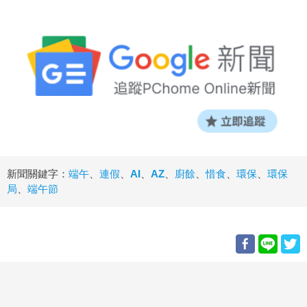
新聞關鍵字：
端午
、
連假
、
AI
、
AZ
、
廚餘
、
惜食
、
環保
、
環保
局
、
端午節