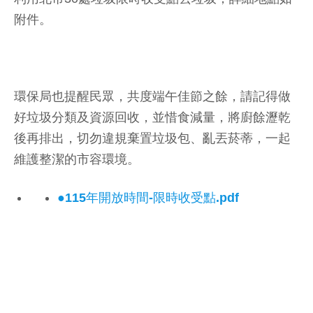
附件。
環保局也提醒民眾，共度端午佳節之餘，請記得做
好垃圾分類及資源回收，並惜食減量，將廚餘瀝乾
後再排出，切勿違規棄置垃圾包、亂丟菸蒂，一起
維護整潔的市容環境。
●115年開放時間-限時收受點.pdf