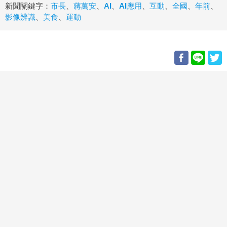
新聞關鍵字：
市長
、
蔣萬安
、
AI
、
AI應用
、
互動
、
全國
、
年前
、
影像辨識
、
美食
、
運動