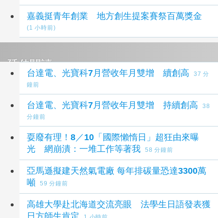
嘉義挺青年創業 地方創生提案賽祭百萬獎金
(1 小時前)
延伸閱讀
台達電、光寶科7月營收年月雙增 續創高
37 分
鐘前
台達電、光寶科7月營收年月雙增 持續創高
38
分鐘前
耍廢有理！8／10「國際懶惰日」超狂由來曝
光 網崩潰：一堆工作等著我
58 分鐘前
亞馬遜擬建天然氣電廠 每年排碳量恐達3300萬
噸
59 分鐘前
高雄大學赴北海道交流亮眼 法學生日語發表獲
日方師生肯定
1 小時前