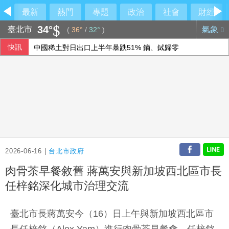
最新
熱門
專題
政治
社會
財經
34°
臺北市
氣象
(
36°
/
32°
)
快訊
中國稀土對日出口上半年暴跌51% 鏑、鋱歸零
烏克蘭無人機深入俄國逾千公里 官員稱釀12死39傷
力挺巧慧！風神寶寶劇團團長：她會為你思考
外資買超台股517億元 加碼中鋼6.4萬張居首
2026-06-16 |
台北市政府
肉骨茶早餐敘舊 蔣萬安與新加坡西北區市長
任梓銘深化城市治理交流
臺北市長蔣萬安今（16）日上午與新加坡西北區市