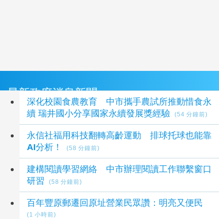
最新政府消息新聞
深化校園食農教育 中市攜手農試所推動惜食永
續 瑞井國小分享國家永續發展獎經驗
(54 分鐘前)
永信社福用科技翻轉高齡運動 排球托球也能靠
AI分析！
(58 分鐘前)
建構閱讀學習網絡 中市辦理閱讀工作聯繫窗口
研習
(58 分鐘前)
百年豐原郵遷回原址營業民眾讚：明亮又便民
(1 小時前)