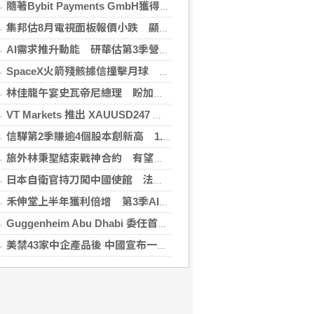
隨著Bybit Payments GmbH獲得電子貨幣機構牌照，Bybit.eu進一步拓展其在歐洲的業務布局
集邦估8月電視面板報價小跌 顯示器及NB面板持平
AI需求推升動能 研華估第3季營收雙增、毛利率持穩
SpaceX火箭殘骸據信撞擊月球 無即時畫面暫難確認
林佳龍午宴史瓦帝尼總理 盼加強各領域雙邊合作
VT Markets 推出 XAUUSD247 重新定義黃金交易時間
信驊第2季賺逾4個股本創新高 1.87億元參與M31私募
旅外林秉聖結束戰神合約 有望加盟PLG洋基工程
日本自衛官持刀闖中國使館 法庭上稱促中國改變外交
禾伸堂上半年獲利倍增 第3季AI用MLCC需求看旺
Guggenheim Abu Dhabi 委任首任館長
美禁43家中企產品後 中國宣布一連串反制措施