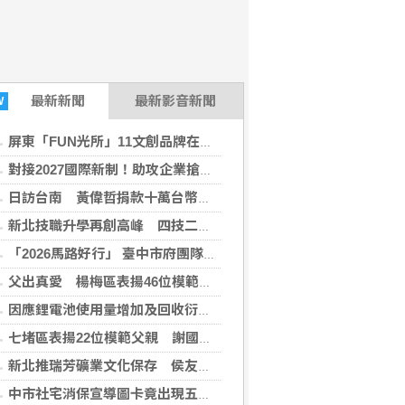
最新
新聞
最新影音新聞
W
屏東「FUN光所」11文創品牌在文博會亮相
對接2027國際新制！助攻企業搶攻全球航太商機 高市府攜手PRI辦NADCAP化學製程培訓
日訪台南 黃偉哲捐款十萬台幣援助熊本震災
新北技職升學再創高峰 四技二專登記分發錄取率創新高
「2026馬路好行」 臺中市府團隊勇奪10項大獎
父出真愛 楊梅區表揚46位模範父親
因應鋰電池使用量增加及回收衍生之火災風險 桃市府修正《桃園市火災預防自治條例》
七堵區表揚22位模範父親 謝國樑感謝父愛奉獻打造幸福有愛城市
新北推瑞芳礦業文化保存 侯友宜：打造山海觀光新品牌
中市社宅消保宣導圖卡竟出現五星國徽 都發局坦承審查疏失已緊急下架