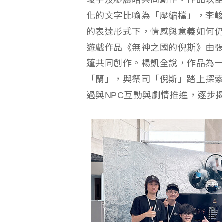
峻宇及廖晨皓共同創作。作品以
化的文字比喻為「壓縮檔」，李
的表達形式下，情感與意義如何
遊戲作品《無神之國的倪斯》由
蓬共同創作。楊凱全說，作品為一
「蘭」，與祭司「倪斯」踏上探
過與NPC互動與劇情推進，逐步