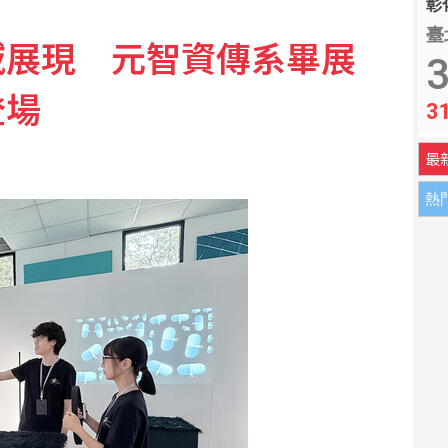
彰化
臺
域展現 元智資傳系畢展
洋：成為台灣眼睛
3
登場
3
連3月突破通膨警戒線
最
熱