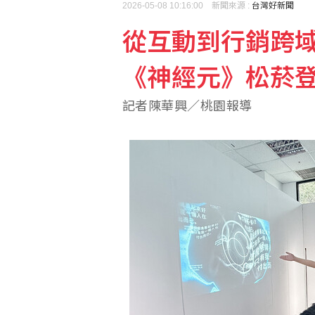
2026-05-08 10:16:00 新聞來源 :
台灣好新聞
從互動到行銷跨
啟動巡洋監兵計畫！沈伯
《神經元》松菸
7月CPI年增2.54% 
記者陳華興／桃園報導