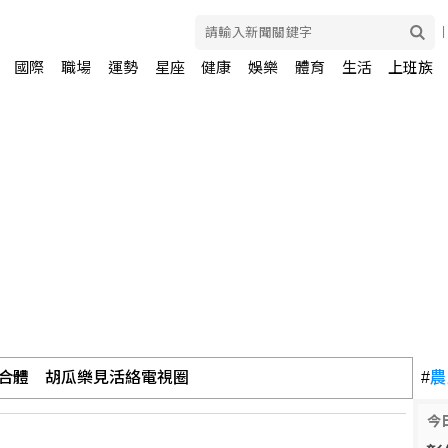
國際
職場
運勢
星座
健康
娛樂
體育
生活
上班族
再合體 胡瓜樂見活絡電視圈
#
農
今
：孩子安全是痛點需密切注意