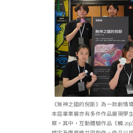
《無神之國的倪斯》為一款劇情導
本屆畢業展亦有多件作品展現學
察。其中，互動體驗作品《觸.z