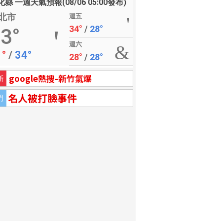
縣 一週天氣預報(08/06 05:00發布)
北市
週五
34°
/
28°
3°
週六
1°
/
34°
28°
/
28°
google熱搜-新竹氣爆
新
名人被打臉事件
門