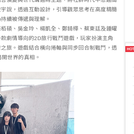
語言演變與世代溝通為主題，將社群時代中愈趨簡
峻宇說，透過互動設計，引導觀眾思考在高度精簡
仍持續被傳遞與理解。
張栢碩、吳金玲、楊凱全、鄭錡樺、蔡東廷及鍾曜
款劇情導向的2D旅行戰鬥遊戲，玩家扮演主角
索之旅。遊戲結合橫向捲軸與同步回合制戰鬥，透
HO
揭開世界的真相。