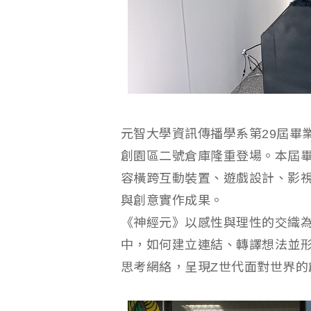
元智大學資訊傳播學系第29屆畢
創園區二號倉庫隆重登場。本屆畢
容橫跨互動裝置、遊戲設計、影
與創意實作成果。
《神經元》以感性與理性的交織
中，如何建立連結、轉譯想法並
思考網絡，呈現Z世代面對世界的