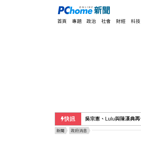
首頁
專題
政治
社會
財經
科技
快訊
吳宗憲、Lulu與陳漢典
新聞
政府消息
夏莉絲幼兒園案 沈伯洋