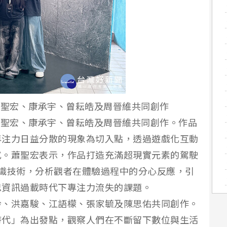
凱琳、蕭聖宏、康承宇、曾耘皓及周晉維共同創作
黃凱琳、蕭聖宏、康承宇、曾耘皓及周晉維共同創作。作品
專注力日益分散的現象為切入點，透過遊戲化互動
式。蕭聖宏表示，作品打造充滿超現實元素的駕駛
 辨識技術，分析觀者在體驗過程中的分心反應，引
思資訊過載時代下專注力流失的課題。
舲、洪嘉駿、江語檬、張家毓及陳思佑共同創作。
時代」為出發點，觀察人們在不斷留下數位與生活