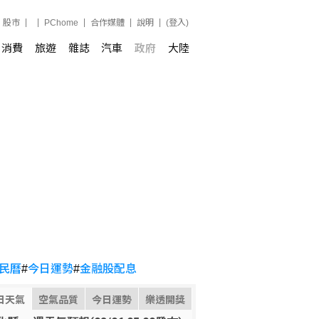
股市
PChome
合作媒體
說明
(登入)
消費
旅遊
雜誌
汽車
政府
大陸
民曆
#
今日運勢
#
金融股配息
日天氣
空氣品質
今日運勢
樂透開獎