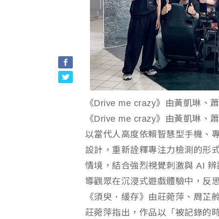
《Drive me crazy》由黃
《Drive me crazy》由
以當代人高度依賴智慧型手機、
設計，重新詮釋專注力檢測的形
情境，結合強烈視覺刺激與 AI
導觀眾在沉浸式遊戲體驗中，反
《須臾．緩存》由莊菀萍、周芷
莊菀萍指出，作品以「被記錄的