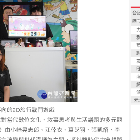
向的2D旅行戰鬥遊戲
生對當代數位文化、敘事思考與生活議題的多元觀
ip》由小崎晃志郎、江倖衣、葛芝羽、張凱紹、李