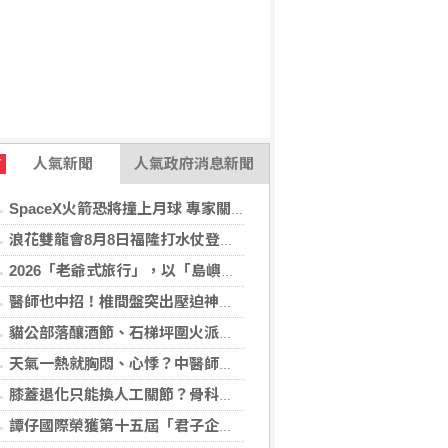
人氣新聞
人氣政府消息新聞
T
SpaceX火箭恐將撞上月球 專家關注衝擊後果
浪花雙龍會8月8日福隆打水仗登場 尚有免費名額快報名，還可抽住宿券！
2026「老爺式旅行」，以「島嶼的弦外之音」為題 帶旅人開箱歌劇院後台、探訪地下舞廳年代及體驗民歌
醫師也中招！椎間盤突出壓迫神經 微創內視鏡手術助重返正常生活
貓公部落釀酒節、石梯坪圍火派對 分別在中秋與國慶連假登場
天氣一熱就胸悶、心悸？中醫師提醒：高溫讓心臟負擔大增，別輕忽身體警訊
膝蓋退化只能換人工關節？骨科醫師解析「退化性關節炎」治療評估
譚仔國際榮獲第十五屆「君子企業獎」 卓越ESG及營商表現備受肯定