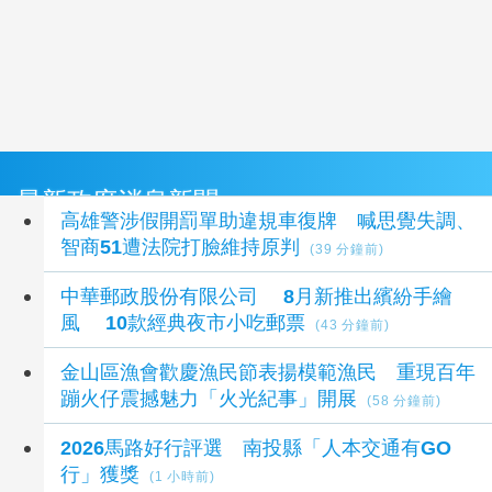
最新政府消息新聞
高雄警涉假開罰單助違規車復牌 喊思覺失調、
智商51遭法院打臉維持原判
(39 分鐘前)
中華郵政股份有限公司 8月新推出繽紛手繪
風 10款經典夜市小吃郵票
(43 分鐘前)
金山區漁會歡慶漁民節表揚模範漁民 重現百年
蹦火仔震撼魅力「火光紀事」開展
(58 分鐘前)
2026馬路好行評選 南投縣「人本交通有GO
行」獲獎
(1 小時前)