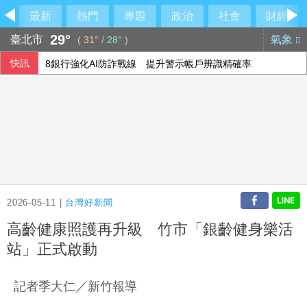
最新
熱門
專題
政治
社會
財經
29°
臺北市
氣象
(
31°
/
28°
)
快訊
8銀行強化AI防詐戰線 提升警示帳戶辨識精確率
立院完成總預算2輪協商 韓國瑜：下週進行後續處理
聲稱防範網安隱患 北京對美企帕羅奧圖產品進行審查
總統府8日開放參觀 文化部策劃科幻漫畫特展
2026-05-11 |
台灣好新聞
高齡健康照護再升級 竹市「銀齡健身樂活
站」正式啟動
記者季大仁／新竹報導