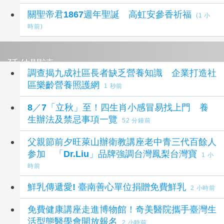
關聖帝君1867週年聖誕 高虹安參香祈福
(1 小
時前)
延伸閱讀
調查揭九成社區長者缺乏營養知識 企業打造社
區樂齡營養照護網
1 秒前
8／7「立秋」至！四生肖小感冒易找上門 養
生辦法及禁忌事項一覽
52 分鐘前
父親節前夕旺萊山辦衛教講座老中青三代百餘人
参加 「Dr.Liu」品牌強調台灣鳳梨台灣寶
1 小
時前
鮮乳傳遞愛! 臺南善心單位捐贈免費鮮乳
2 小時前
免費健康講座走進博物館！奇美醫院攜手臺灣生
活型態醫學會開放報名
2 小時前