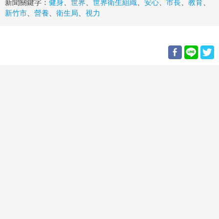
新聞關鍵字：
健身
、
世界
、
世界衛生組織
、
安心
、
市長
、
教育
、
新竹市
、
營養
、
衛生局
、
視力