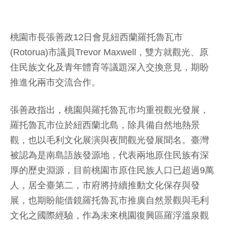
桃園市長張善政12日會見紐西蘭羅托魯瓦市
(Rotorua)市議員Trevor Maxwell，雙方就觀光、原
住民族文化及青年體育等議題深入交換意見，期盼
推進化兩市交流合作。
張善政指出，桃園與羅托魯瓦市均重視觀光發展，
羅托魯瓦市位於紐西蘭北島，除具備自然地熱景
觀，也以毛利文化展演與夜間觀光發展聞名。臺灣
被認為是南島語族發源地，代表兩地原住民族有深
厚的歷史淵源，目前桃園市原住民族人口已超過9萬
人，居全臺第二，市府將持續推動文化保存與發
展，也期盼能借鏡羅托魯瓦市推廣自然景觀與毛利
文化之國際經驗，作為未來桃園復興區羅浮溫泉觀