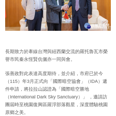
長期致力於牽線台灣與紐西蘭交流的羅托魯瓦市榮
譽市民秦永恆賢伉儷亦一同與會。
張善政對此表達高度期待，並介紹，市府已於今
（115）年3月正式向「國際暗空協會」（IDA）遞
件申請，將拉拉山認證為「國際暗空勝地
（International Dark Sky Sanctuary）」 ，邀請訪
團屆時至桃園復興區羅浮部落觀星，深度體驗桃園
原鄉之美。