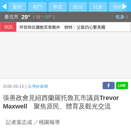
最新
熱門
專題
政治
社會
財經
29°
臺北市
氣象
(
31°
/
27°
)
快訊
拜登癌症擴散至骨骼外 韓特：父親仍心繫美國
里約直升機墜毀 哥倫比亞一家3名女性罹難
2026-05-13 |
台灣好新聞
張善政會見紐西蘭羅托魯瓦市議員Trevor
Maxwell 聚焦原民、體育及觀光交流
記者葉志成 ／桃園報導