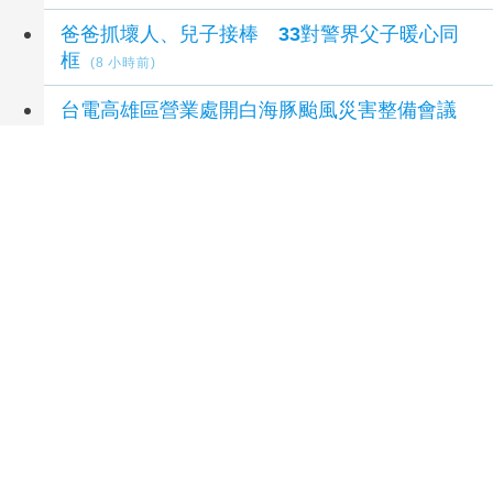
爸爸抓壞人、兒子接棒 33對警界父子暖心同
框
(8 小時前)
台電高雄區營業處開白海豚颱風災害整備會議
(9 小時前)
一生扛起一個家！彰化市56位模範父親獲表揚
(9 小時前)
「高雄好徛起」FUN暑假泡泡戲水樂園開張囉
(9 小時前)
延伸閱讀
全心愛桃園 聯手送安家全聯慶祥慈善事業基金
會 捐贈桃園市安家實物銀行
10 小時前
高齡健康展人潮湧 花蓮「療癒之境」以五感體
驗啟動身心五力
10 小時前