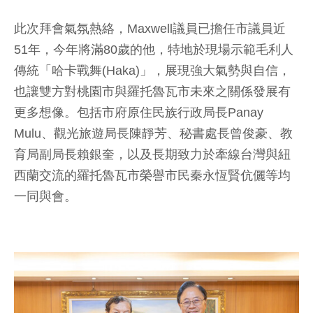
此次拜會氣氛熱絡，Maxwell議員已擔任市議員近
51年，今年將滿80歲的他，特地於現場示範毛利人
傳統「哈卡戰舞(Haka)」，展現強大氣勢與自信，
也讓雙方對桃園市與羅托魯瓦市未來之關係發展有
更多想像。包括市府原住民族行政局長Panay
Mulu、觀光旅遊局長陳靜芳、秘書處長曾俊豪、教
育局副局長賴銀奎，以及長期致力於牽線台灣與紐
西蘭交流的羅托魯瓦市榮譽市民秦永恆賢伉儷等均
一同與會。