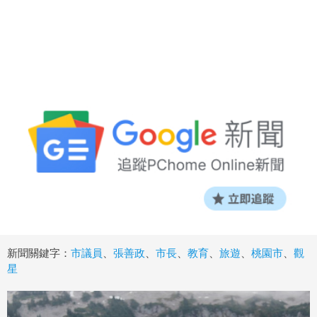
新聞關鍵字：
市議員
、
張善政
、
市長
、
教育
、
旅遊
、
桃園市
、
觀
星