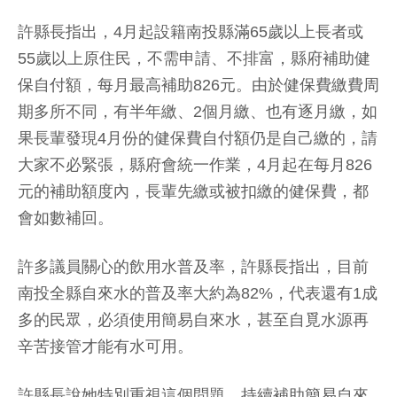
許縣長指出，4月起設籍南投縣滿65歲以上長者或
55歲以上原住民，不需申請、不排富，縣府補助健
保自付額，每月最高補助826元。由於健保費繳費周
期多所不同，有半年繳、2個月繳、也有逐月繳，如
果長輩發現4月份的健保費自付額仍是自己繳的，請
大家不必緊張，縣府會統一作業，4月起在每月826
元的補助額度內，長輩先繳或被扣繳的健保費，都
會如數補回。
許多議員關心的飲用水普及率，許縣長指出，目前
南投全縣自來水的普及率大約為82%，代表還有1成
多的民眾，必須使用簡易自來水，甚至自覓水源再
辛苦接管才能有水可用。
許縣長說她特別重視這個問題，持續補助簡易自來