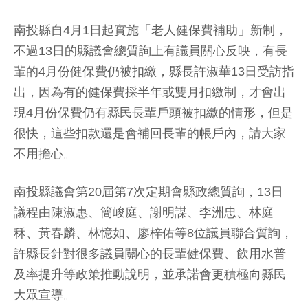
南投縣自4月1日起實施「老人健保費補助」新制，
不過13日的縣議會總質詢上有議員關心反映，有長
輩的4月份健保費仍被扣繳，縣長許淑華13日受訪指
出，因為有的健保費採半年或雙月扣繳制，才會出
現4月份保費仍有縣民長輩戶頭被扣繳的情形，但是
很快，這些扣款還是會補回長輩的帳戶內，請大家
不用擔心。
南投縣議會第20屆第7次定期會縣政總質詢，13日
議程由陳淑惠、簡峻庭、謝明謀、李洲忠、林庭
秝、黃春麟、林憶如、廖梓佑等8位議員聯合質詢，
許縣長針對很多議員關心的長輩健保費、飲用水普
及率提升等政策推動說明，並承諾會更積極向縣民
大眾宣導。