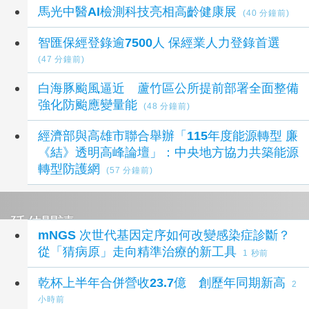
馬光中醫AI檢測科技亮相高齡健康展
(40 分鐘前)
智匯保經登錄逾7500人 保經業人力登錄首選
(47 分鐘前)
白海豚颱風逼近 蘆竹區公所提前部署全面整備
強化防颱應變量能
(48 分鐘前)
經濟部與高雄市聯合舉辦「115年度能源轉型 廉
《結》透明高峰論壇」：中央地方協力共築能源
轉型防護網
(57 分鐘前)
延伸閱讀
mNGS 次世代基因定序如何改變感染症診斷？
從「猜病原」走向精準治療的新工具
1 秒前
乾杯上半年合併營收23.7億 創歷年同期新高
2
小時前