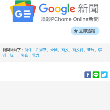
新聞關鍵字：
健保
、
許淑華
、
全國
、
南投
、
南投縣
、
新制
、
李
洲
、
統一
、
聯合
、
電力