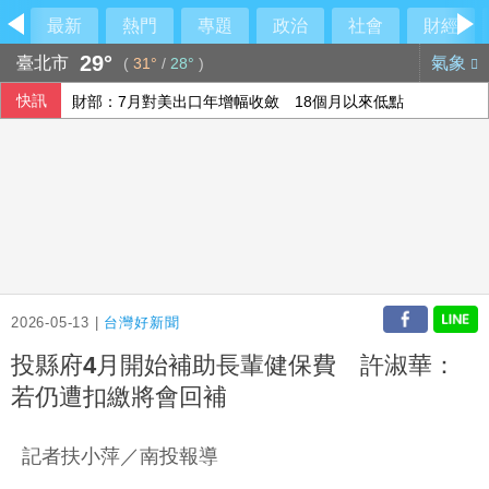
最新
熱門
專題
政治
社會
財經
29°
臺北市
氣象
(
31°
/
28°
)
快訊
財部：7月對美出口年增幅收斂 18個月以來低點
市場靜待美非農數據 股匯同步盤整新台幣終止連2升
竹北天坑案楊文科一審無罪 新竹地檢提上訴
悍將新洋投瑪帝斯將開箱 註銷阿部雄大先留二軍
2026-05-13 |
台灣好新聞
投縣府4月開始補助長輩健保費 許淑華：
若仍遭扣繳將會回補
記者扶小萍／南投報導