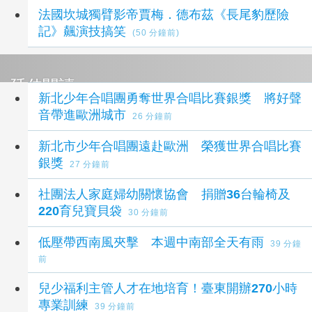
法國坎城獨臂影帝賈梅．德布茲《長尾豹歷險
記》飆演技搞笑
(50 分鐘前)
延伸閱讀
新北少年合唱團勇奪世界合唱比賽銀獎 將好聲
音帶進歐洲城市
26 分鐘前
新北市少年合唱團遠赴歐洲 榮獲世界合唱比賽
銀獎
27 分鐘前
社團法人家庭婦幼關懷協會 捐贈36台輪椅及
220育兒寶貝袋
30 分鐘前
低壓帶西南風夾擊 本週中南部全天有雨
39 分鐘
前
兒少福利主管人才在地培育！臺東開辦270小時
專業訓練
39 分鐘前