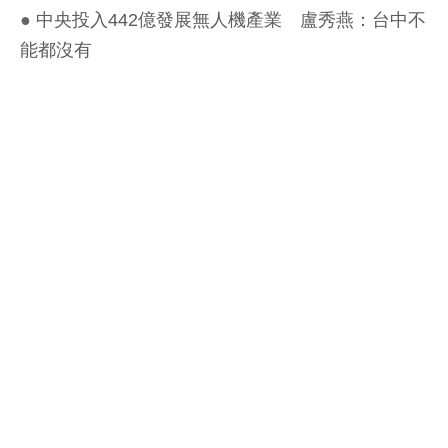
●
中央投入442億發展無人機產業 盧秀燕：台中不
能都沒有