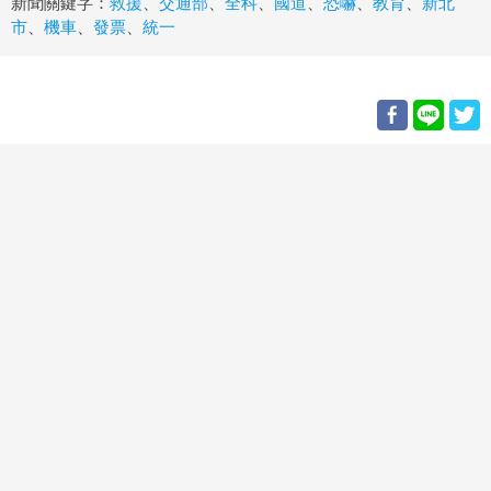
新聞關鍵字：
救援
、
交通部
、
全科
、
國道
、
恐嚇
、
教育
、
新北
市
、
機車
、
發票
、
統一