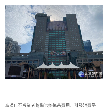
為遏止不肖業者趁機哄抬拖吊費用、引發消費爭