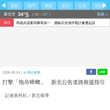
最新
熱門
專題
政治
社會
財經
34°
臺北市
氣象
(
36°
/
32°
)
快訊
馬德共諜案同夥再加一 運輸兵涉洩作戰計畫遭起訴
走徑東海岸新書發表 蕭副總統感謝劉一峰神父奉獻
陳鏞基首度回家鄉台東出賽 11日預售約5千張票
蔡淑臻「聰明鎮」獸吼森林亂竄 崩潰喊喪屍不好當
2026-05-14 |
台灣好新聞
打擊「拖吊蟑螂」 新北公告道路救援指引
記者黃村杉／新北報導