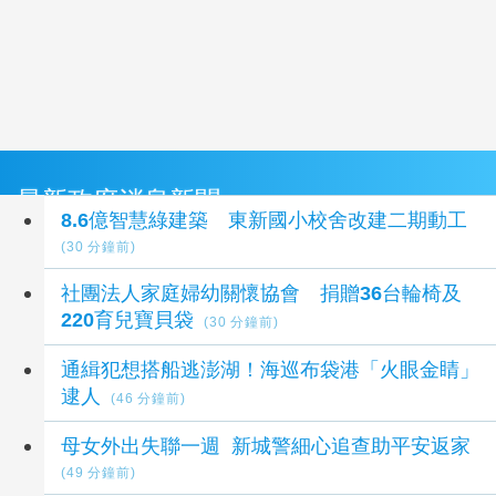
最新政府消息新聞
8.6億智慧綠建築 東新國小校舍改建二期動工
(30 分鐘前)
社團法人家庭婦幼關懷協會 捐贈36台輪椅及
220育兒寶貝袋
(30 分鐘前)
通緝犯想搭船逃澎湖！海巡布袋港「火眼金睛」
逮人
(46 分鐘前)
母女外出失聯一週 新城警細心追查助平安返家
(49 分鐘前)