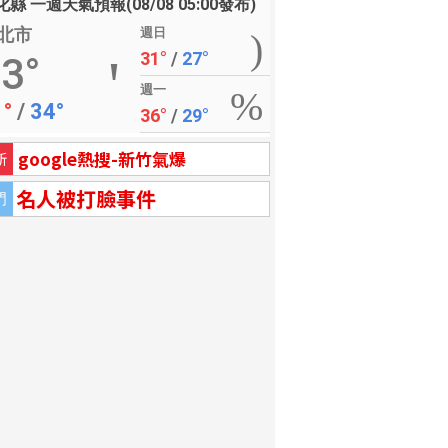
縣 一週天氣預報(08/08 05:00發布)
北市
週日
31°
/
27°
3°
週一
1°
/
34°
36°
/
29°
google熱搜-新竹氣爆
新
名人被打臉事件
門