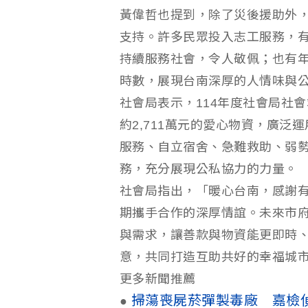
黃偉哲也提到，除了災後援助外
支持。許多民眾投入志工服務，有
持續服務社會，令人敬佩；也有年
時數，展現台南深厚的人情味與
社會局表示，114年度社會局社會
約2,711萬元的愛心物資，廣
服務、自立宿舍、急難救助、弱
務，充分展現公私協力的力量。
社會局指出，「暖心台南，感謝
期攜手合作的深厚情誼。未來市
與需求，讓善款與物資能更即時
意，共同打造互助共好的幸福城
更多新聞推薦
掃蕩喪屍菸彈製毒廠 嘉檢
●