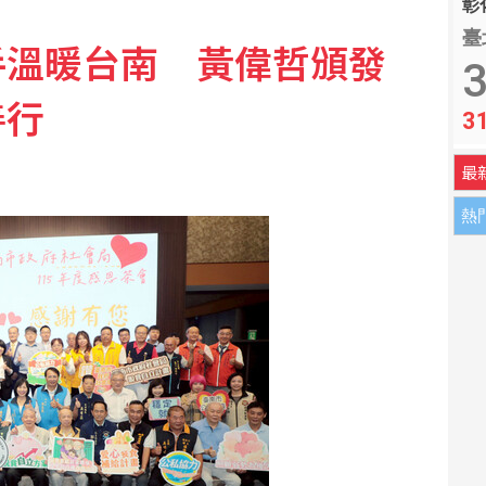
彰化
臺
手溫暖台南 黃偉哲頒發
長 獲凱西迪力挺清除障礙
3
善行
3
客廳 8旬老公自首收押
最
熱