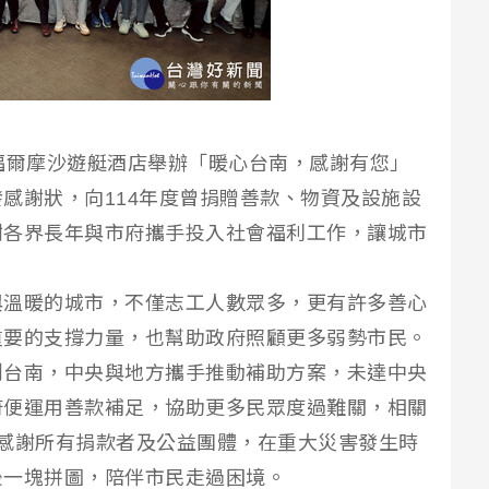
福爾摩沙遊艇酒店舉辦「暖心台南，感謝有您」
感謝狀，向114年度曾捐贈善款、物資及設施設
謝各界長年與市府攜手投入社會福利工作，讓城市
與溫暖的城市，不僅志工人數眾多，更有許多善心
重要的支撐力量，也幫助政府照顧更多弱勢市民。
創台南，中央與地方攜手推動補助方案，未達中央
府便運用善款補足，協助更多民眾度過難關，相關
感謝所有捐款者及公益團體，在重大災害發生時
後一塊拼圖，陪伴市民走過困境。