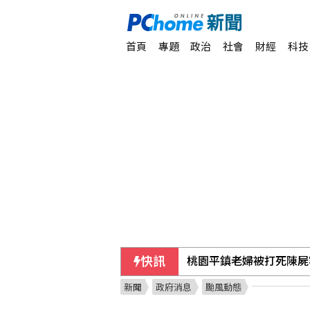
首頁
專題
政治
社會
財經
科技
快訊
應對颱風白海豚 浙江、
新聞
政府消息
颱風動態
石崇良傳請辭 蔣萬安問