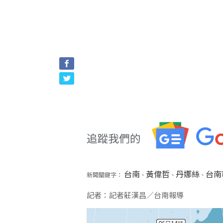
台南
黃偉哲
丹娜絲
台南
新聞關鍵字：
、
、
、
記者：記者莊漢昌／台南報導