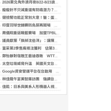
2026東北角外澳月夜8/22-8/23浪漫登場！ 感受一「夏」東北角夜的浪漫！
瘦瘦針不只減重還有防癌潛力？臺大醫揭肥胖族群用藥 肥胖相關癌症風險降
健檢腎功能正常別大意！醫：蛋白尿異常恐是洗腎警訊
印度羽球世錦賽防鳥屎再鬧場 花逾6千萬翻新場館
周儀翔重返職籃賽場 加盟TPBL新北國王
議員獻策「換掉沈伯洋」：讓陳時中再輸一次
富采第2季售廠挹注獲利 估第3季營收下滑
鄭怡靜對宿敵王藝迪吞敗 WTT橫濱冠軍戰止步16強
太空垃圾威脅升溫 英國天文台緊盯4.6萬塊碎片
Google資安營運平台在台啟用 滿足資料落地需求
林佳龍午宴美智庫訪團 強調台灣是不可或缺夥伴
佳能：日系與美系人形機器人視覺模組 下半年出貨