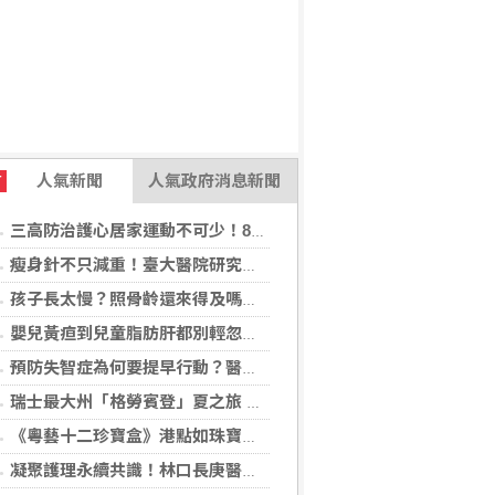
人氣新聞
人氣政府消息新聞
T
三高防治護心居家運動不可少！888知能宣導互動遊戲，掌握自己的健康密碼
瘦身針不只減重！臺大醫院研究：有機會降低13種肥胖相關癌症41%風險
孩子長太慢？照骨齡還來得及嗎？AI骨齡輔助判讀系統成臨床評估重要參考
嬰兒黃疸到兒童脂肪肝都別輕忽！醫揭不同年齡「肝病警訊」
預防失智症為何要提早行動？醫揭：ApoE基因檢測助提早看見失智風險
瑞士最大州「格勞賓登」夏之旅 推薦6座山間秘境，感受不同阿爾卑斯療癒度假風情！
《粵藝十二珍寶盒》港點如珠寶藝術 臺中勤美洲際明娟樓餐桌變成精品櫃位？
凝聚護理永續共識！林口長庚醫院攜手各界打造永續護理職場，共創健康台灣