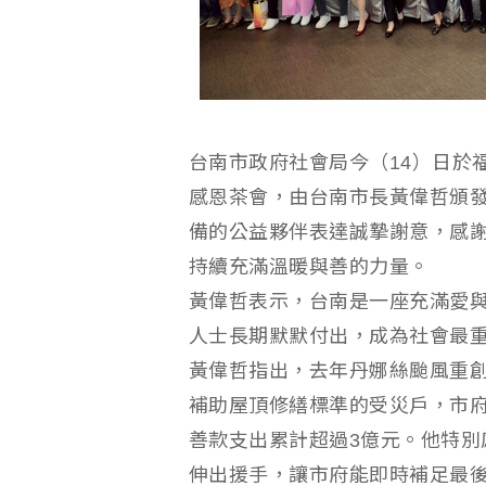
台南市政府社會局今（14）日於
感恩茶會，由台南市長黃偉哲頒發
備的公益夥伴表達誠摯謝意，感
持續充滿溫暖與善的力量。
黃偉哲表示，台南是一座充滿愛
人士長期默默付出，成為社會最
黃偉哲指出，去年丹娜絲颱風重
補助屋頂修繕標準的受災戶，市
善款支出累計超過3億元。他特別
伸出援手，讓市府能即時補足最