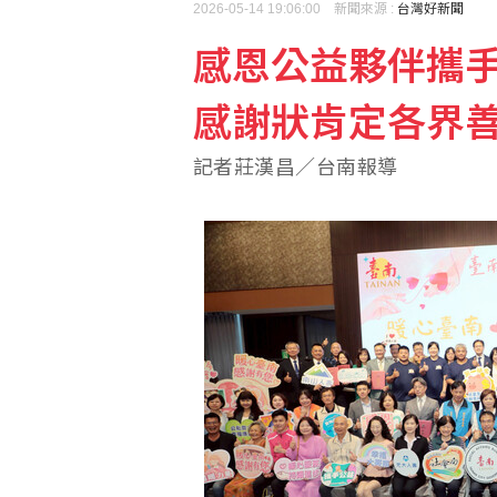
2026-05-14 19:06:00 新聞來源 :
台灣好新聞
感恩公益夥伴攜
川普提名布蘭希任司法部
感謝狀肯定各界
桃園平鎮老婦被打死陳屍
記者莊漢昌／台南報導