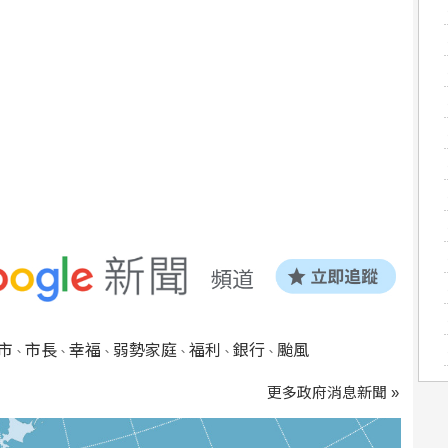
市
市長
幸福
弱勢家庭
福利
銀行
颱風
、
、
、
、
、
、
更多政府消息新聞 »