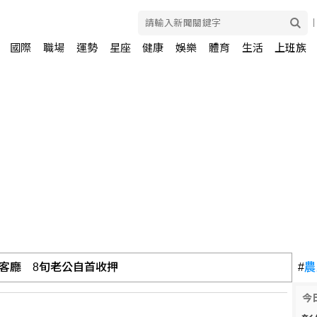
國際
職場
運勢
星座
健康
娛樂
體育
生活
上班族
福建開會商討防禦工作
#
農
今
：國安會議開了沒？