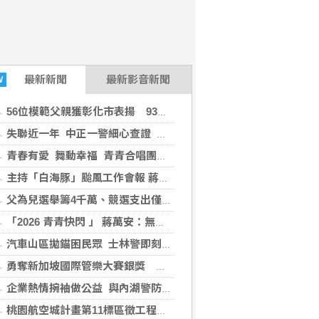
最新
新聞
最新影音新聞
W
56位模範父親獲彰化市表揚 93歲雙壽星同獲殊榮
失聯近一年 中正一警細心查證 助婦人平安與家人重逢
青春有愛 舞動幸福 青青合唱團與信義分局熱力綻放 反毒拒菸反詐騙 市長到場力挺
主持「白海豚」颱風工作會報 蔣萬安：市府團隊嚴陣以待 強化防颱部署與整備
父為兒選舉籌4千萬、競選支出僅1810萬？游淑慧追問鄭朝方：2190萬差額去哪了
「2026 青青快閃 」 蔣萬安：無菸城市、打造友善健康環境
汽車山區拋錨困民眾 士林警即刻救援暖人心
勇奪新加坡國際管樂大賽銀獎 自強高工國中部藝才班傳捷報
企業熱情捥袖做公益 與內湖警防制酒毒駕
桃園航空城計畫第11標區徵工程順利決標 預計11月開工