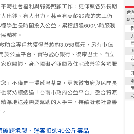
，平時社會福利與弱勢照顧工作，更仰賴各界長期
人出錢、有人出力，甚至有高齡92歲的志工仍
輕學生長時間投入公益，累積超過600小時服務
公民精神。
救助金專戶共獲得善款約3,058萬元，另有市值
泛運用於公益平台、實物愛心銀行、復康巴士、自立
勢家庭關懷、身心障礙者照顧及住宅改善等各項服
有您」不僅是一場感恩茶會，更象徵市府與民間長
府也將持續透過「台南市政府公益平台」整合資源
、精準地送達需要幫助的人手中，持續凝聚社會善
市。
偵破跨境製、運毒扣逾40公斤毒品