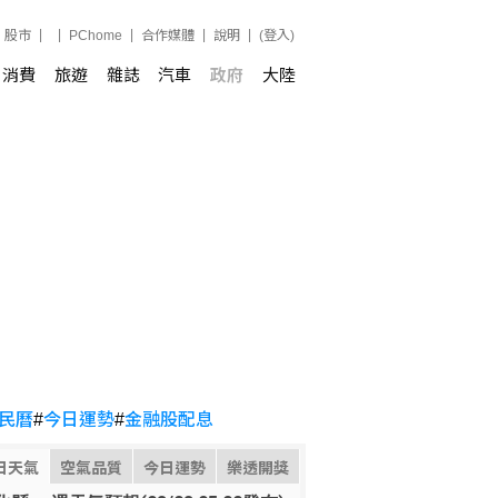
股市
PChome
合作媒體
說明
(登入)
消費
旅遊
雜誌
汽車
政府
大陸
民曆
#
今日運勢
#
金融股配息
日天氣
空氣品質
今日運勢
樂透開獎