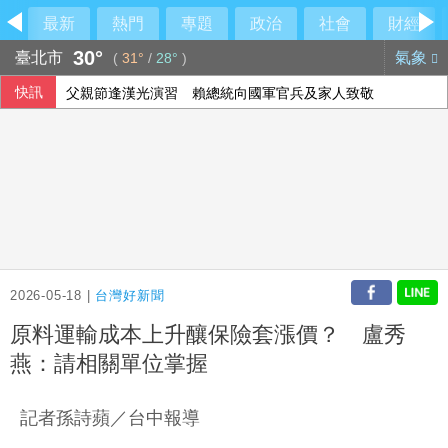
最新
熱門
專題
政治
社會
財經
30°
臺北市
氣象
(
31°
/
28°
)
快訊
父親節逢漢光演習 賴總統向國軍官兵及家人致敬
台灣加州友誼日 政要齊聚肯定雙方關係日益緊密
涉侵占背信 兆基屋管前董事長李建成羈押禁見
NBA灰熊前鋒克拉克死因出爐 法醫認定毒品意外
2026-05-18 |
台灣好新聞
原料運輸成本上升釀保險套漲價？ 盧秀
燕：請相關單位掌握
記者孫詩蘋／台中報導