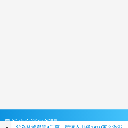
最新政府消息新聞
父為兒選舉籌4千萬、競選支出僅1810萬？游淑