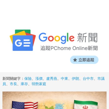
新聞關鍵字：
保險
、
漲價
、
盧秀燕
、
中東
、
伊朗
、
台中市
、
市議
員
、
市長
、
庫存
、
弱勢家庭