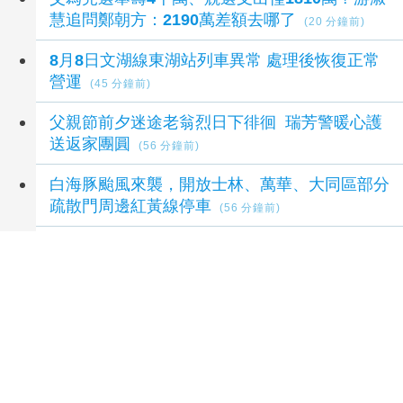
慧追問鄭朝方：2190萬差額去哪了
(20 分鐘前)
8月8日文湖線東湖站列車異常 處理後恢復正常
營運
(45 分鐘前)
父親節前夕迷途老翁烈日下徘徊 瑞芳警暖心護
送返家團圓
(56 分鐘前)
白海豚颱風來襲，開放士林、萬華、大同區部分
疏散門周邊紅黃線停車
(56 分鐘前)
菜市場秒變格鬥場！貢丸攤控垃圾遭踢進攤爆衝
突
(1 小時前)
延伸閱讀
漲價前最後一波！Trip.com 喜迎父親節加開快
閃折扣「爸氣抗漲」
12 小時前