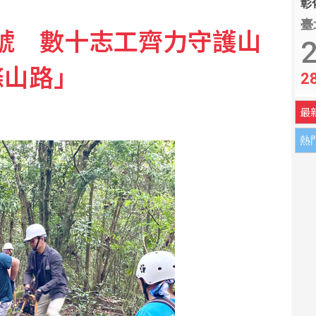
彰化
臺
1號 數十志工齊力守護山
國運通尊寵新富族
2
條山路」
2
月又降破6000億美元
最
熱