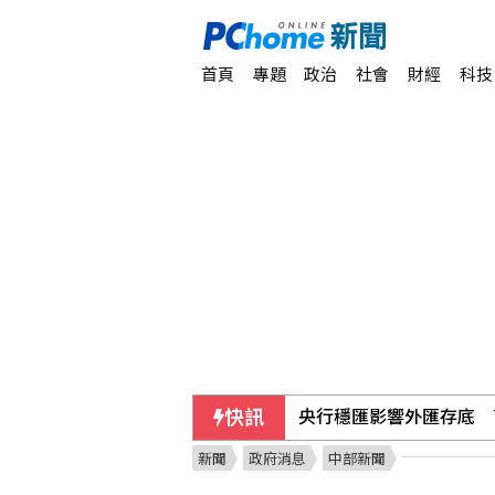
首頁
專題
政治
社會
財經
科技
快訊
敘利亞首都郊區車輛爆炸
新聞
政府消息
中部新聞
美制裁古巴武裝部隊首長