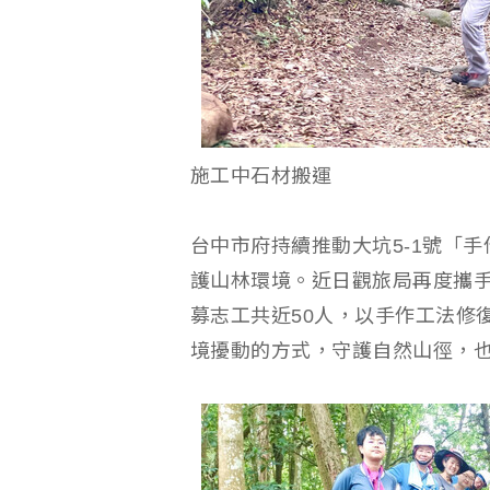
施工中石材搬運
台中市府持續推動大坑5-1號「
護山林環境。近日觀旅局再度攜
募志工共近50人，以手作工法修
境擾動的方式，守護自然山徑，