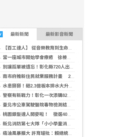
最新
新聞
最新影音新聞
W
【百工達人】 從音樂教育到生命陪伴 黛玉老師以生命經驗打造共學平台
當一座城市開始學會療癒 徐榛蔚打造的不只是花蓮，而是未來城市的新典範
別讓孤單被遺忘！彰化縣720人出動尋找獨居長者
南市府推新住民就業服務計畫 29日辦理講座暨職場參訪
水患掰掰！砸2.3億板本排水大升級拚117年完工
警察有新戰力！彰化一次添購82輛警車機車
臺北市公車駕駛醫院毒物檢測結果陰性 市府秉持勿枉勿縱速查釐清
桃園銀髮達人開麥啦！ 徵選40位達人進社區
新北消防第七大隊「小小學童消防夏令營」 深耕消防防災及自救觀念
癌油風暴擴大 許育璿批：賴總統該拼食安不是拼政治