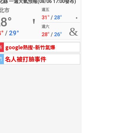
縣 一週天氣預報(08/06 17:00發布)
北市
週五
31°
/
28°
8°
週六
8°
/
29°
28°
/
26°
google熱搜-新竹氣爆
新
名人被打臉事件
門