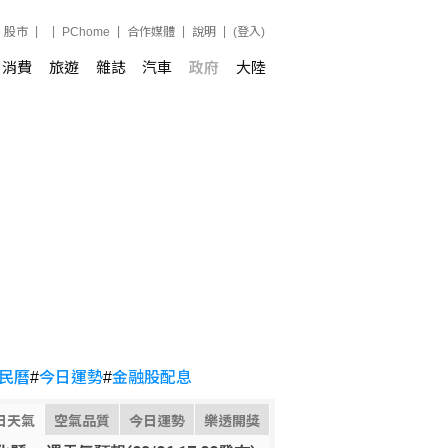
股市
PChome
合作媒體
說明
(登入)
消費
旅遊
雜誌
汽車
政府
大陸
民曆
#
今日運勢
#
金融股配息
日天氣
空氣品質
今日運勢
樂透開獎