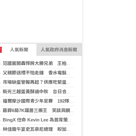
人氣新聞
人氣政府消息新聞
T
范國宸開轟悍將大勝兄弟 王柏融再見安雄鷹擒猿
父親節送禮不怕走鐘 香水電鬍刀千年不敗
市場缺蛋警報再起？供應吃緊蛋價蠢蠢欲動
新光三越蛋黃酥過中秋 台日合作開發話題新品
福爾摩沙國際青少年足賽 192隊參賽規模創新高
蔣銲6局7K躍居三振王 笑談與鋼龍良性競爭
BingX 任命 Kevin Lee 為首席策略長，加速推進多資產、以用戶為核心的發展願景
林佳龍午宴史瓦帝尼總理 盼加強各領域雙邊合作