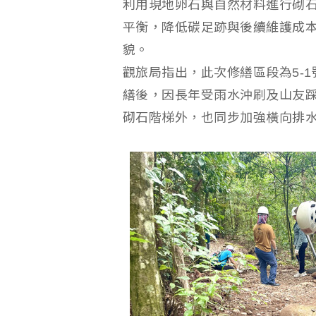
利用現地卵石與自然材料進行砌
平衡，降低碳足跡與後續維護成
貌。
觀旅局指出，此次修繕區段為5-1號步
繕後，因長年受雨水沖刷及山友
砌石階梯外，也同步加強橫向排