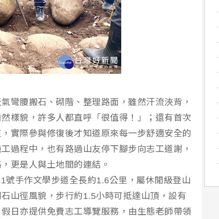
天氣彎腰搬石、砌階、整理路面，雖然汗流浹背，
自然樣貌，許多人都直呼「很值得！」；還有首次
道，實際參與修復後才知道原來每一步舒適安全的
施工過程中，也有路過山友停下腳步向志工道謝，
路，更是人與土地間的連結。
1號手作文學步道全長約1.6公里，屬休閒級登山
石山徑風貌，步行約1.5小時可抵達山頂，設有
，假日亦提供免費志工導覽服務，由生態老師帶領