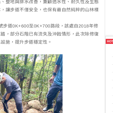
石、整地與排水改善，兼顧透水性、耐久性及生態
本，讓步道不僅安全，也保有最自然純粹的山林樣
道0K+600至0K+700路段，該處自2018年修
踩踏，部分石階已有流失及沖蝕情形，此次除修復
水設施，提升步道穩定性。
HO