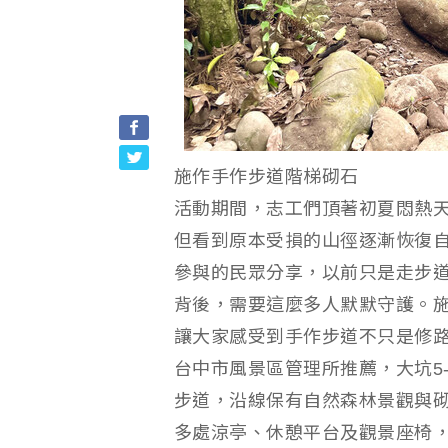
施作手作步道階梯砌石
活動期間，志工們頂著初夏悶熱
但看到原本受損的山徑逐漸恢復
參與的民眾分享，以前只是走步
背後，需要這麼多人默默守護。
讓大家感受到手作步道不只是修
台中市風景區管理所推薦，大坑5-
步道，沿線保有自然森林景觀與砌
多處涼亭、休憩平台及觀景座椅