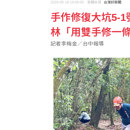
2026-05-18 19:06:00 新聞來源 :
台灣好新聞
手作修復大坑5-
首張金色金屬卡面市 美
林「用雙手修一
央行穩匯影響外匯存底 7
記者李梅金／台中報導