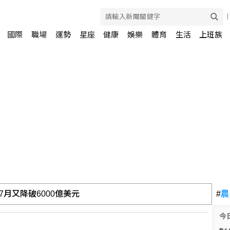
國際
職場
運勢
星座
健康
娛樂
體育
生活
上班族
 至少2死13傷
#
農
今
及軍購網絡 駐中俄武官在列