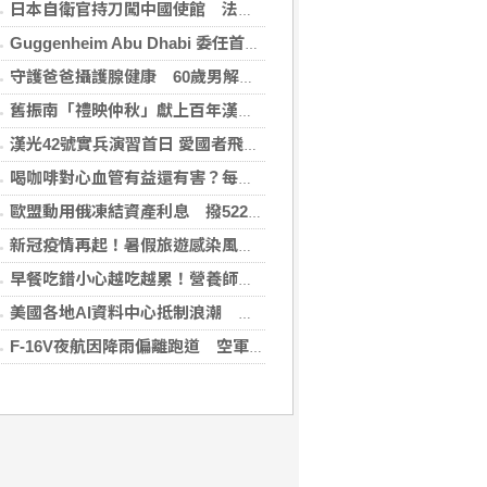
日本自衛官持刀闖中國使館 法庭上稱促中國改變外交
Guggenheim Abu Dhabi 委任首任館長
守護爸爸攝護腺健康 60歲男解尿異常 靠PHI檢測及早揪出攝護腺癌
舊振南「禮映仲秋」獻上百年漢餅心意 百日紅豆入餡經典蛋黃酥、噶瑪蘭聯名月餅、獨特人氣款必嚐
漢光42號實兵演習首日 愛國者飛彈車高雄罕見現蹤
喝咖啡對心血管有益還有害？每日可以喝幾杯咖啡？美心臟協會一次解答
歐盟動用俄凍結資產利息 撥522億元援助烏克蘭
新冠疫情再起！暑假旅遊感染風險增 專家教你這樣做好防護
早餐吃錯小心越吃越累！營養師點名3大NG組合：根本「台式安眠藥」
美國各地AI資料中心抵制浪潮 川普指控北京煽動
F-16V夜航因降雨偏離跑道 空軍：人員安全飛機輕損