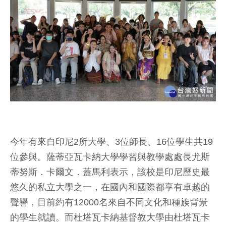
今年有來自印尼2所大學、3位師長、16位學生共19
位參與。薩蒂亞瓦卡納大學學習與教學處處長尤斯
蒂努斯．卡爾文．蓋馬利表示，該校是印尼歷史最
悠久的私立大學之一，在國內和國際都享有卓越的
聲譽，目前約有12000名來自不同文化和種族背景
的學生就讀。而杜塔瓦卡納基督教大學由杜塔瓦卡