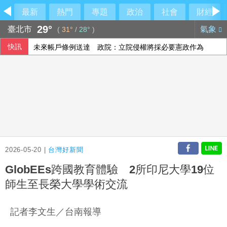
最新
熱門
專題
政治
社會
財經
29°
臺北市
氣象
(
31°
/
28°
)
快訊
未來帳戶條例送達 政院：立院侵權將採必要憲政作為
兒少未來帳戶法案函送府院 政院：逾越憲政
陳時中要藍白道歉 民眾黨反擊：別拿慈濟遭詐洗記憶
酒駕停車開車門與機車碰撞 吉安鄉公所副主任請辭
2026-05-20 |
台灣好新聞
GlobEEs跨國教育體驗 2所印尼大學19位
師生至長榮大學學術交流
記者李文生／台南報導