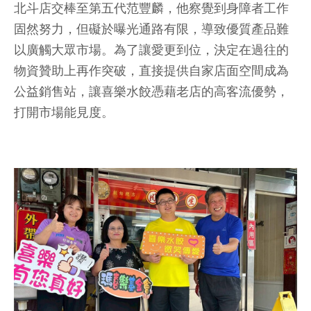
北斗店交棒至第五代范豐麟，他察覺到身障者工作
固然努力，但礙於曝光通路有限，導致優質產品難
以廣觸大眾市場。為了讓愛更到位，決定在過往的
物資贊助上再作突破，直接提供自家店面空間成為
公益銷售站，讓喜樂水餃憑藉老店的高客流優勢，
打開市場能見度。