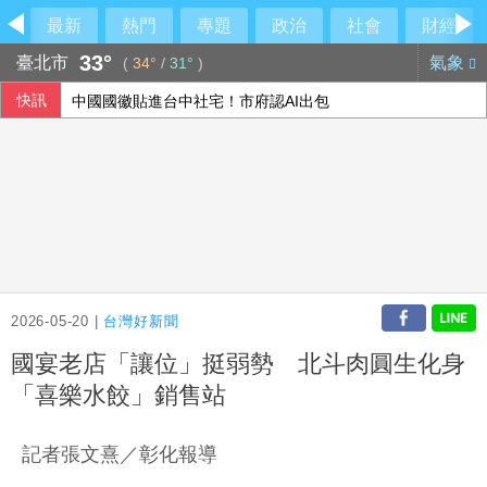
最新
熱門
專題
政治
社會
財經
33°
臺北市
氣象
(
34°
/
31°
)
快訊
中國國徽貼進台中社宅！市府認AI出包
荷莫茲海峽可望重啟通航 金價連4漲創7週來高點
美國爆墨西哥辣椒染沙門氏菌 全美27州345人感染
華郵：不滿被瞞彈藥告罄 川普厲責赫格塞斯
2026-05-20 |
台灣好新聞
國宴老店「讓位」挺弱勢 北斗肉圓生化身
「喜樂水餃」銷售站
記者張文熹／彰化報導