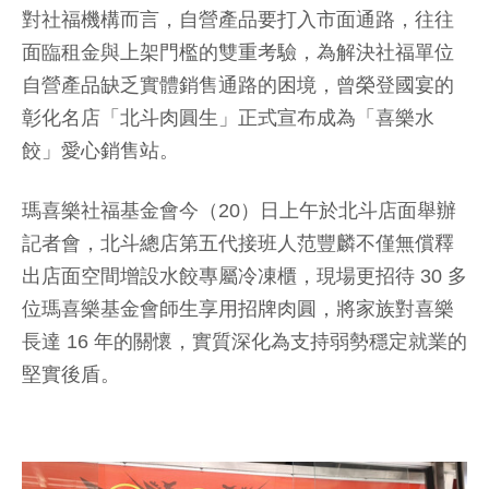
對社福機構而言，自營產品要打入市面通路，往往
面臨租金與上架門檻的雙重考驗，為解決社福單位
自營產品缺乏實體銷售通路的困境，曾榮登國宴的
彰化名店「北斗肉圓生」正式宣布成為「喜樂水
餃」愛心銷售站。
瑪喜樂社福基金會今（20）日上午於北斗店面舉辦
記者會，北斗總店第五代接班人范豐麟不僅無償釋
出店面空間增設水餃專屬冷凍櫃，現場更招待 30 多
位瑪喜樂基金會師生享用招牌肉圓，將家族對喜樂
長達 16 年的關懷，實質深化為支持弱勢穩定就業的
堅實後盾。