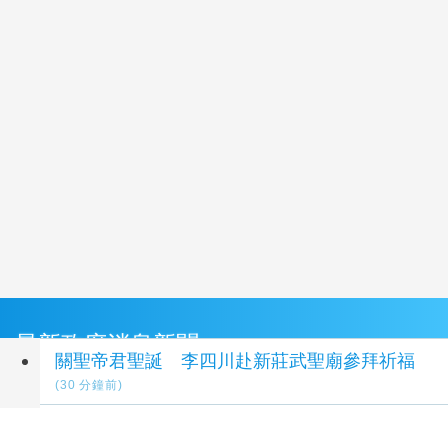
最新政府消息新聞
關聖帝君聖誕 李四川赴新莊武聖廟參拜祈福
(30 分鐘前)
「旗津X哈瑪星盛夏優惠券」串聯風箏節 首週吸