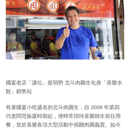
國宴老店「讓位」挺弱勢 北斗肉圓生化身「喜樂水
餃」銷售站
有著國宴小吃盛名的北斗肉圓生，自 2008 年第四
代老闆范振森時期起，便時常招待喜樂師生前往用
餐，並於喜樂各項大型活動中捐贈肉圓義賣。如今