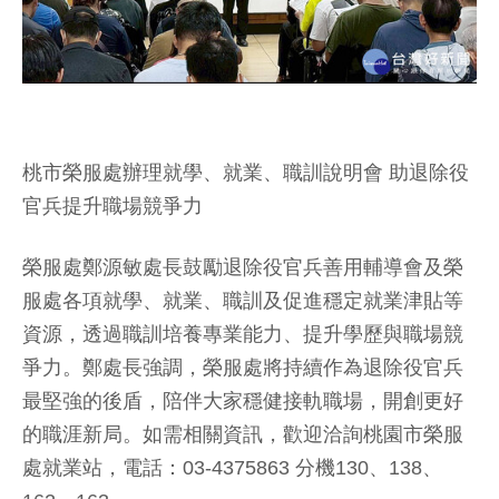
桃市榮服處辦理就學、就業、職訓說明會 助退除役
官兵提升職場競爭力
榮服處鄭源敏處長鼓勵退除役官兵善用輔導會及榮
服處各項就學、就業、職訓及促進穩定就業津貼等
資源，透過職訓培養專業能力、提升學歷與職場競
爭力。鄭處長強調，榮服處將持續作為退除役官兵
最堅強的後盾，陪伴大家穩健接軌職場，開創更好
的職涯新局。如需相關資訊，歡迎洽詢桃園市榮服
處就業站，電話：03-4375863 分機130、138、