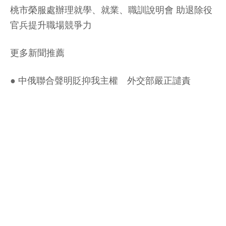
桃市榮服處辦理就學、就業、職訓說明會 助退除役
官兵提升職場競爭力
更多新聞推薦
●
中俄聯合聲明貶抑我主權 外交部嚴正譴責