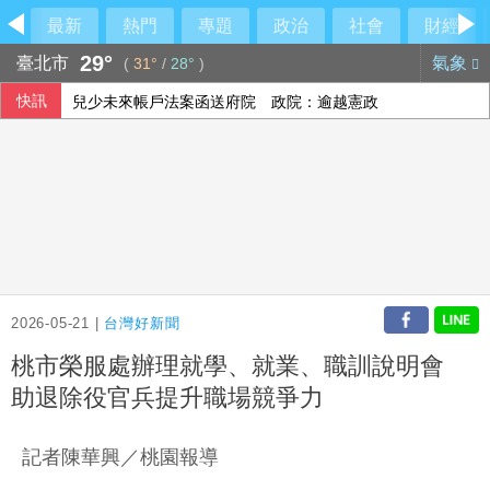
最新
熱門
專題
政治
社會
財經
29°
臺北市
氣象
(
31°
/
28°
)
快訊
兒少未來帳戶法案函送府院 政院：逾越憲政
高雄議員范織欽涉向土木包商索賄 120萬交保
酒駕停車開車門與機車碰撞 吉安鄉公所副主任請辭
南韓外交部統一部公然對北韓政策意見相左 暴露內部歧見
2026-05-21 |
台灣好新聞
桃市榮服處辦理就學、就業、職訓說明會
助退除役官兵提升職場競爭力
記者陳華興／桃園報導