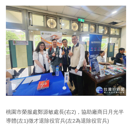
桃園市榮服處鄭源敏處長(右2)，協助廠商日月光半
導體(左1)徵才退除役官兵(左2為退除役官兵)