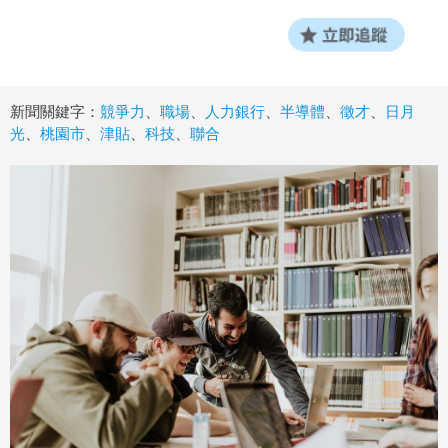
新聞關鍵字：
競爭力
、
職場
、
人力銀行
、
半導體
、
徵才
、
日月
光
、
桃園市
、
津貼
、
科技
、
聯合