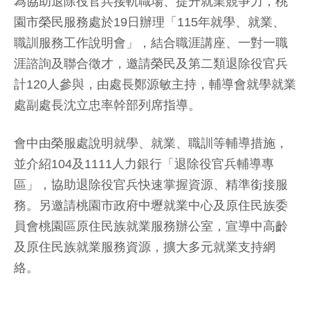
為協助退除役官兵接軌職場、提升就業競爭力，桃
園市榮民服務處於19日辦理「115年就學、就業、
職訓服務工作說明會」，結合職涯講座、一對一職
涯諮詢及聯合徵才，邀請榮民及第二類退除役官兵
計120人參與，由處長鄭源敏主持，輔導會就學就業
處副處長沈立忠率幹部列席指導。
會中由榮服處說明就學、就業、職訓等輔導措施，
並介紹104及1111人力銀行「退除役官兵輔導專
區」，協助退除役官兵快速掌握資源、精準銜接服
務。另邀請桃園市政府中壢就業中心及原住民族委
員會桃園區原住民族就業服務辦公室，宣導中高齡
及原住民族就業服務資源，擴大多元就業支持網
絡。