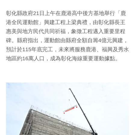
彰化縣政府21日上午在鹿港高中後方基地舉行「鹿
港全民運動館」興建工程上梁典禮，由彰化縣長王
惠美與地方民代共同祈福，象徵工程邁入重要里程
碑。縣府指出，運動館由縣府全額自籌4億元興建，
預計於115年底完工，未來將服務鹿港、福興及秀水
地區約16萬人口，成為彰化海線重要運動據點。