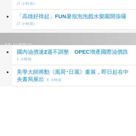
(7 小時前)
「高雄好徛起」FUN暑假泡泡戲水樂園開張囉
(7 小時前)
延伸閱讀
國內油價連2週不調整 OPEC增產國際油價跌
1 小時前
美學大師將勳《風荷･日麗》畫展，即日起在中
央書局展出
8 小時前
颱風白海豚逼近 浙江4口之家觀浪9歲童遭捲走
10 小時前
油價連2凍！ 下週汽、柴油價格不調整
10 小時
前
HCLTech 獲 TIME 雜誌評為全球最具可持續發