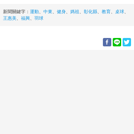
新聞關鍵字：
運動
、
中東
、
健身
、
媽祖
、
彰化縣
、
教育
、
桌球
、
王惠美
、
福興
、
羽球