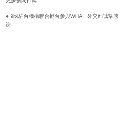
更多新聞推薦
●
9國駐台機構聯合挺台參與WHA 外交部誠摯感
謝