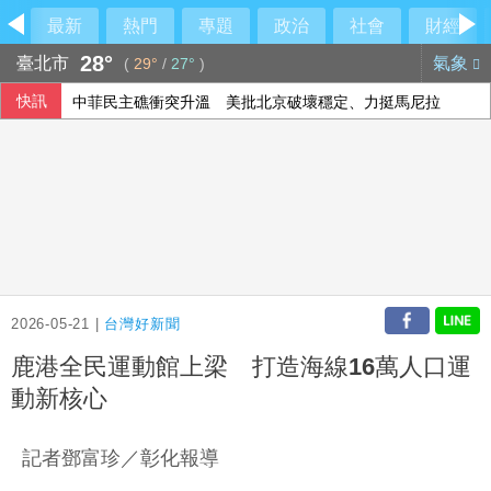
最新
熱門
專題
政治
社會
財經
28°
臺北市
氣象
(
29°
/
27°
)
快訊
中菲民主礁衝突升溫 美批北京破壞穩定、力挺馬尼拉
2026-05-21 |
台灣好新聞
鹿港全民運動館上梁 打造海線16萬人口運
動新核心
記者鄧富珍／彰化報導