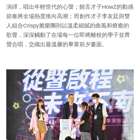
演繹，唱出年輕世代的心聲；饒舌才子HowZ的動感
節奏將全場熱度推向高潮；而創作才子李友廷與雙
人組合Crispy脆樂團則以溫柔細膩的曲風和療癒的
歌聲，深深觸動了在場每一位即將離校的學子並齊
聲合唱，交織出最溫馨的畢業前夕畫面。