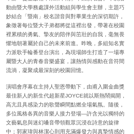
動由暨大學務處課外活動組與學生會主辦，主題巧
妙結合「暨南」校名諧音與對畢業生的深切期許，
象徵著每位暨大子弟都將從這裡出發，帶著在校園
裡累積的勇氣、摯友的陪伴與茁壯的自我，毫無畏
懼地朝著屬於自己的未來前進。昨晚，多組知名實
力派歌手輪番登台演出，為現場師生打造了一場專
屬暨大人的青春音樂盛宴，讓熱情與感動在音符間
流淌，凝聚成最深刻的校園回憶。
演唱會序幕在主持人聖恩帶動下，由甫入圍金曲獎
最佳新人的新生代超新星JOYCE就以斯熱鬧揭開，
高亢且具感染力的歌聲瞬間點燃全場氣氛。隨後，
多位風格各異的音樂人接力登場—許含光以獨特的
文藝氣息與迷幻嗓音帶領觀眾沉浸在詩意的旋律
中；郭家瑋與林潔心則用充滿爆發力與真摯情感的