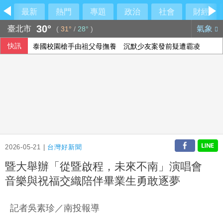
最新
熱門
專題
政治
社會
財經
30°
臺北市
氣象
(
31°
/
28°
)
快訊
泰國校園槍手由祖父母撫養 沉默少友案發前疑遭霸凌
2026-05-21 |
台灣好新聞
暨大舉辦「從暨啟程，未來不南」演唱會
音樂與祝福交織陪伴畢業生勇敢逐夢
記者吳素珍／南投報導