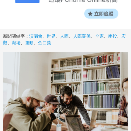
新聞關鍵字：
演唱會
、
世界
、
人際
、
人際關係
、
全家
、
南投
、
宏
觀
、
職場
、
運動
、
金曲獎