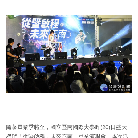
隨著畢業季將至，國立暨南國際大學昨(20)日盛大
舉辦「從暨啟程，未來不南」畢業演唱會。本次活