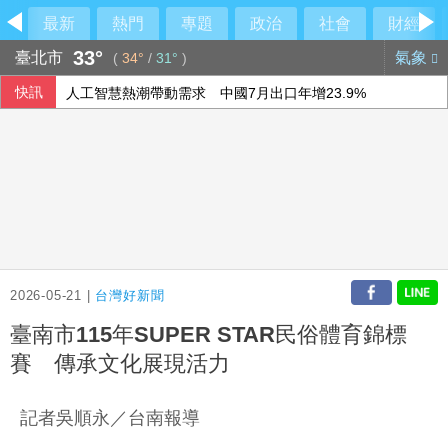
最新
熱門
專題
政治
社會
財經
33°
臺北市
氣象
(
34°
/
31°
)
快訊
人工智慧熱潮帶動需求 中國7月出口年增23.9%
印度羽球世錦賽防鳥屎再鬧場 花逾6千萬翻新場館
「六都電競 x 傳說對決城市賽」桃園站本周日開戰 職業選手、
公視反凍刪預算連署7天破15萬 喊話：公共媒體屬於每位台
2026-05-21 |
台灣好新聞
臺南市115年SUPER STAR民俗體育錦標
賽 傳承文化展現活力
記者吳順永／台南報導