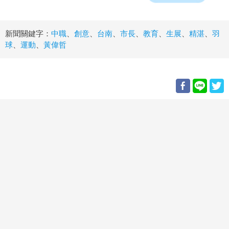
新聞關鍵字：
中職
、
創意
、
台南
、
市長
、
教育
、
生展
、
精湛
、
羽
球
、
運動
、
黃偉哲