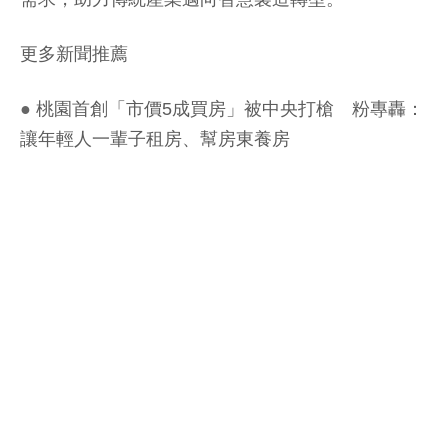
更多新聞推薦
●
桃園首創「市價5成買房」被中央打槍 粉專轟：
讓年輕人一輩子租房、幫房東養房