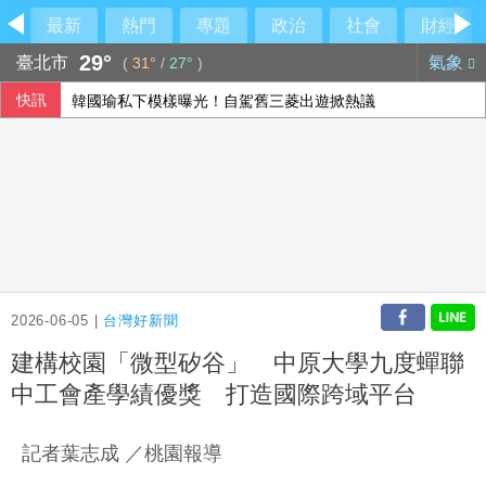
最新
熱門
專題
政治
社會
財經
29°
臺北市
氣象
(
31°
/
27°
)
快訊
韓國瑜私下模樣曝光！自駕舊三菱出遊掀熱議
休達移民潮釀西義爭端 歐盟:邊境管制可望很快解除
北市女住家產子夭折 檢警將相驗釐清死因
2026-06-05 |
台灣好新聞
建構校園「微型矽谷」 中原大學九度蟬聯
中工會產學績優獎 打造國際跨域平台
記者葉志成 ／桃園報導