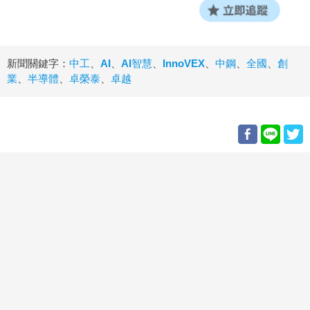
新聞關鍵字：
中工
、
AI
、
AI智慧
、
InnoVEX
、
中鋼
、
全國
、
創
業
、
半導體
、
卓榮泰
、
卓越